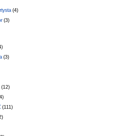
rtysta
(4)
or
(3)
4)
a
(3)
(12)
4)
z
(111)
2)