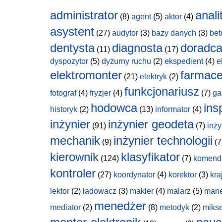
administrator
anali
(8)
agent
(5)
aktor
(4)
asystent
(27)
audytor
(3)
bazy danych
(3)
bet
dentysta
diagnosta
doradc
(11)
(17)
dyspozytor
(5)
dyżurny ruchu
(2)
ekspedient
(4)
e
elektromonter
farmace
(21)
elektryk
(2)
funkcjonariusz
fotograf
(4)
fryzjer
(4)
(7)
ga
hodowca
ins
historyk
(2)
(13)
informator
(4)
inżynier
inżynier geodeta
(91)
(7)
inży
mechanik
inżynier technologii
(9)
(7
kierownik
klasyfikator
(124)
(7)
komend
kontroler
(27)
koordynator
(4)
korektor
(3)
kra
lektor
(2)
ładowacz
(3)
makler
(4)
malarz
(5)
man
menedżer
mediator
(2)
(8)
metodyk
(2)
miks