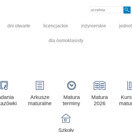
dni otwarte
licencjackie
inżynierskie
jednol
dla ósmoklasisty
adania
Arkusze
Matura
Matura
Kurs
azówki
maturalne
terminy
2026
matur
Szkoły