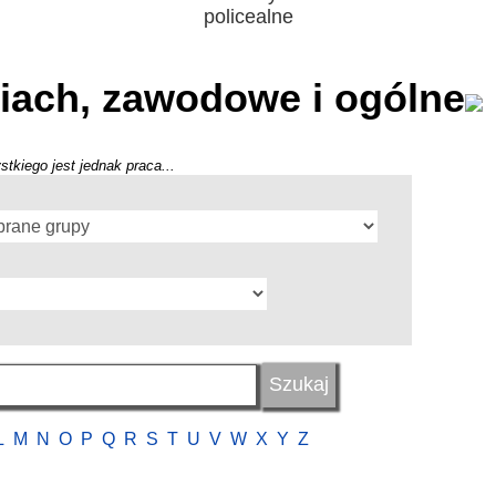
policealne
iach, zawodowe i ogólne
stkiego jest jednak praca...
L
M
N
O
P
Q
R
S
T
U
V
W
X
Y
Z