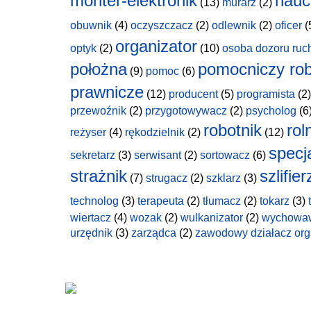
monter-elektronik
nauc
(13)
murarz
(2)
obuwnik
(4)
oczyszczacz
(2)
odlewnik
(2)
oficer
(
organizator
optyk
(2)
(10)
osoba dozoru ruc
położna
pomocniczy rob
(9)
pomoc
(6)
prawnicze
(12)
producent
(5)
programista
(2)
przewoźnik
(2)
przygotowywacz
(2)
psycholog
(6
robotnik
rol
reżyser
(4)
rękodzielnik
(2)
(12)
specja
sekretarz
(3)
serwisant
(2)
sortowacz
(6)
strażnik
szlifier
(7)
strugacz
(2)
szklarz
(3)
technolog
(3)
terapeuta
(2)
tłumacz
(2)
tokarz
(3)
wiertacz
(4)
wozak
(2)
wulkanizator
(2)
wychowa
urzędnik
(3)
zarządca
(2)
zawodowy działacz org