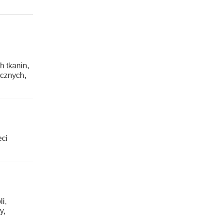
h tkanin,
icznych,
eci
i,
y,