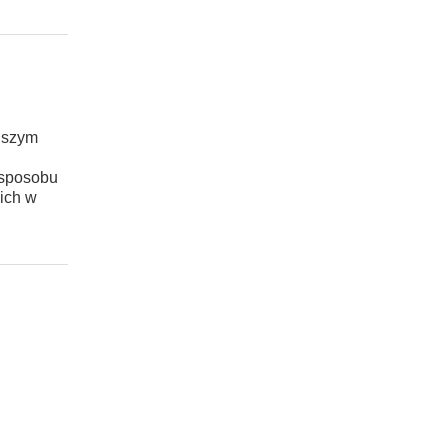
alszym
 sposobu
ich w