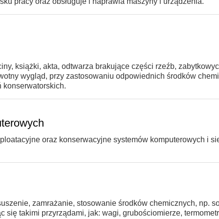
sku pracy oraz obsługuje i naprawia maszyny i urządzenia.
iny, książki, akta, odtwarza brakujące części rzeźb, zabytkowyc
pierwotny wygląd, przy zastosowaniu odpowiednich środków chem
ń konserwatorskich.
uterowych
sploatacyjne oraz konserwacyjne systemów komputerowych i si
uszenie, zamrażanie, stosowanie środków chemicznych, np. sol
się takimi przyrządami, jak: wagi, grubościomierze, termometr