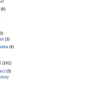
2)
(6)
)
3)
tor
(3)
tarka
(4)
k
(161)
acz
(3)
yższy