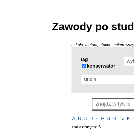
Zawody po stud
szkoła, matura, studia - celem wszy
tag
konserwator
A
B
C
D
E
F
G
H
I
J
K
znalezionych: 6