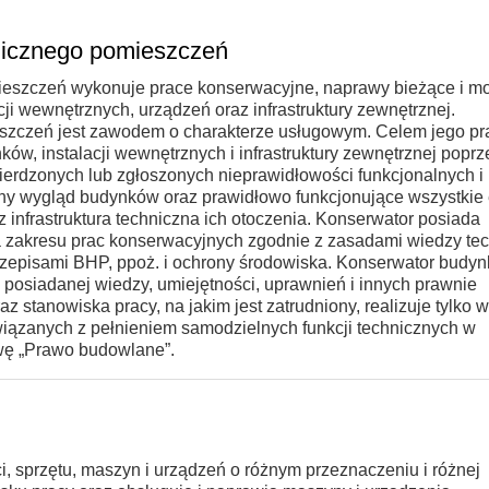
nicznego pomieszczeń
eszczeń wykonuje prace konserwacyjne, naprawy bieżące i mo
i wewnętrznych, urządzeń oraz infrastruktury zewnętrznej.
szczeń jest zawodem o charakterze usługowym. Celem jego pra
w, instalacji wewnętrznych i infrastruktury zewnętrznej poprz
ierdzonych lub zgłoszonych nieprawidłowości funkcjonalnych i
czny wygląd budynków oraz prawidłowo funkcjonujące wszystkie
 infrastruktura techniczna ich otoczenia. Konserwator posiada
 zakresu prac konserwacyjnych zgodnie z zasadami wiedzy tec
rzepisami BHP, ppoż. i ochrony środowiska. Konserwator budyn
posiadanej wiedzy, umiejętności, uprawnień i innych prawnie
az stanowiska pracy, na jakim jest zatrudniony, realizuje tylko 
ązanych z pełnieniem samodzielnych funkcji technicznych w
awę „Prawo budowlane”.
, sprzętu, maszyn i urządzeń o różnym przeznaczeniu i różnej