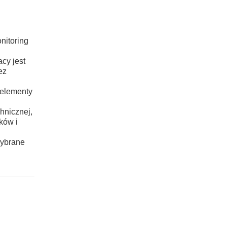
nitoring
cy jest
ez
 elementy
hnicznej,
ków i
wybrane