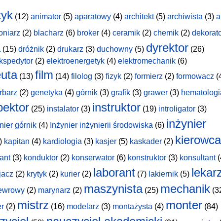
tyk
(12)
animator
(5)
aparatowy
(4)
architekt
(5)
archiwista
(3)
a
oniarz
(2)
blacharz
(6)
broker
(4)
ceramik
(2)
chemik
(2)
dekorat
a
dyrektor
(15)
dróżnik
(2)
drukarz
(3)
duchowny
(5)
(26)
kspedytor
(2)
elektroenergetyk
(4)
elektromechanik
(6)
uta
film
(13)
(14)
filolog
(3)
fizyk
(2)
formierz
(2)
formowacz
(
rbarz
(2)
genetyka
(4)
górnik
(3)
grafik
(3)
grawer
(3)
hematologi
pektor
instruktor
(25)
instalator
(3)
(19)
introligator
(3)
inżynier
nier górnik
(4)
Inżynier inżynierii środowiska
(6)
kierowca
)
kapitan
(4)
kardiologia
(3)
kasjer
(5)
kaskader
(2)
ant
(3)
konduktor
(2)
konserwator
(6)
konstruktor
(3)
konsultant
(
laborant
lekar
jacz
(2)
krytyk
(2)
kurier
(2)
(7)
lakiernik
(5)
maszynista
mechanik
ewrowy
(2)
marynarz
(2)
(25)
(3
mistrz
monter
er
(2)
(16)
modelarz
(3)
montażysta
(4)
(84)