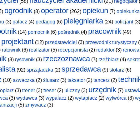
zyciel
nauczyciel akademicki
(58)
(21)
negocjator
(
ogrodnik
operator
opiekun
5)
(8)
(262)
(7)
opiekunka
pielęgniarka
hu
(3)
palacz
(4)
pedagog
(6)
(24)
policjant
(3
otnik
pracownik
(14)
pomocnik
(6)
pośrednik
(4)
(49)
projektant
(12)
przedstawiciel
(3)
przewodnik turystyczny
(
)
ratownik
(6)
realizator
(5)
recepcjonista
(2)
redaktor
(3)
renowa
nik
rzeczoznawca
(8)
rysownik
(3)
(7)
rzeźbiarz
(4)
sekre
lista
sprzedawca
(92)
sprzątaczka
(2)
(9)
stolarz
(6)
z
techni
(10)
szwaczka
(2)
ślusarz
(3)
taksator
(2)
tancerz
(2)
urzędnik
topiarz
(3)
trener
(3)
treser
(2)
uliczny
(3)
(7)
ustawi
wca
(3)
wydawca
(3)
wypalacz
(2)
wytapiacz
(2)
wytwórca
(3)
w
anizacji
(5)
zmywacz
(3)