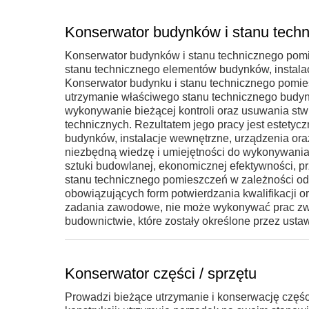
Konserwator budynków i stanu tech
Konserwator budynków i stanu technicznego pomi
stanu technicznego elementów budynków, instalacj
Konserwator budynku i stanu technicznego pomie
utrzymanie właściwego stanu technicznego budynkó
wykonywanie bieżącej kontroli oraz usuwania stw
technicznych. Rezultatem jego pracy jest estety
budynków, instalacje wewnętrzne, urządzenia oraz
niezbędną wiedzę i umiejętności do wykonywania
sztuki budowlanej, ekonomicznej efektywności, p
stanu technicznego pomieszczeń w zależności od 
obowiązujących form potwierdzania kwalifikacji or
zadania zawodowe, nie może wykonywać prac zwi
budownictwie, które zostały określone przez ust
Konserwator części / sprzętu
Prowadzi bieżące utrzymanie i konserwację części