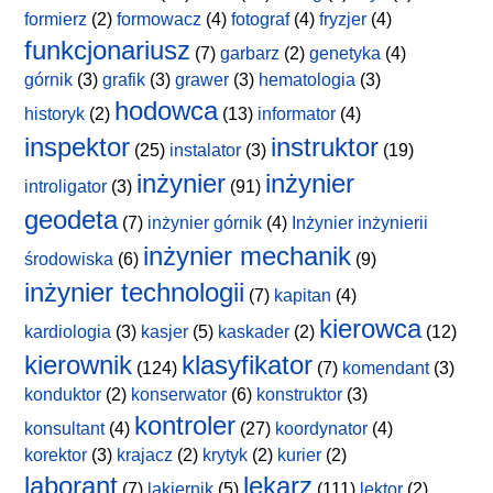
formierz
(2)
formowacz
(4)
fotograf
(4)
fryzjer
(4)
funkcjonariusz
(7)
garbarz
(2)
genetyka
(4)
górnik
(3)
grafik
(3)
grawer
(3)
hematologia
(3)
hodowca
historyk
(2)
(13)
informator
(4)
inspektor
instruktor
(25)
instalator
(3)
(19)
inżynier
inżynier
introligator
(3)
(91)
geodeta
(7)
inżynier górnik
(4)
Inżynier inżynierii
inżynier mechanik
środowiska
(6)
(9)
inżynier technologii
(7)
kapitan
(4)
kierowca
kardiologia
(3)
kasjer
(5)
kaskader
(2)
(12)
kierownik
klasyfikator
(124)
(7)
komendant
(3)
konduktor
(2)
konserwator
(6)
konstruktor
(3)
kontroler
konsultant
(4)
(27)
koordynator
(4)
korektor
(3)
krajacz
(2)
krytyk
(2)
kurier
(2)
laborant
lekarz
(7)
lakiernik
(5)
(111)
lektor
(2)