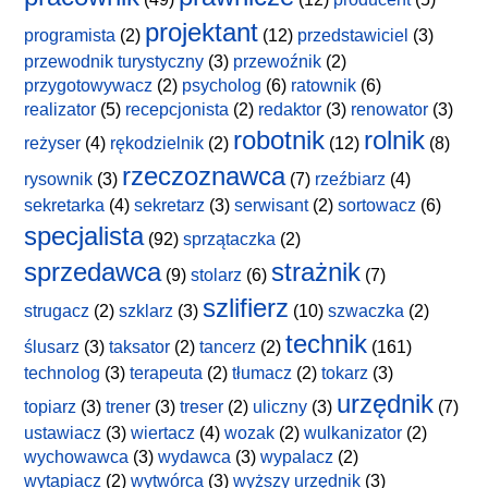
projektant
programista
(2)
(12)
przedstawiciel
(3)
przewodnik turystyczny
(3)
przewoźnik
(2)
przygotowywacz
(2)
psycholog
(6)
ratownik
(6)
realizator
(5)
recepcjonista
(2)
redaktor
(3)
renowator
(3)
robotnik
rolnik
reżyser
(4)
rękodzielnik
(2)
(12)
(8)
rzeczoznawca
rysownik
(3)
(7)
rzeźbiarz
(4)
sekretarka
(4)
sekretarz
(3)
serwisant
(2)
sortowacz
(6)
specjalista
(92)
sprzątaczka
(2)
sprzedawca
strażnik
(9)
stolarz
(6)
(7)
szlifierz
strugacz
(2)
szklarz
(3)
(10)
szwaczka
(2)
technik
ślusarz
(3)
taksator
(2)
tancerz
(2)
(161)
technolog
(3)
terapeuta
(2)
tłumacz
(2)
tokarz
(3)
urzędnik
topiarz
(3)
trener
(3)
treser
(2)
uliczny
(3)
(7)
ustawiacz
(3)
wiertacz
(4)
wozak
(2)
wulkanizator
(2)
wychowawca
(3)
wydawca
(3)
wypalacz
(2)
wytapiacz
(2)
wytwórca
(3)
wyższy urzędnik
(3)