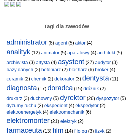
Tagi dla zawodów
administrator
(8)
agent
(5)
aktor
(4)
analityk
(12)
animator
(5)
aparatowy
(4)
architekt
(5)
asystent
archiwista
(3)
artysta
(4)
(27)
audytor
(3)
bazy danych
(3)
betoniarz
(2)
blacharz
(6)
broker
(4)
dentysta
ceramik
(2)
chemik
(2)
dekorator
(3)
(11)
diagnosta
doradca
(17)
(15)
dróżnik
(2)
dyrektor
drukarz
(3)
duchowny
(5)
(26)
dyspozytor
(5)
dyżurny ruchu
(2)
ekspedient
(4)
ekspedytor
(2)
elektroenergetyk
(4)
elektromechanik
(6)
elektromonter
(21)
elektryk
(2)
farmaceuta
film
(13)
(14)
filolog
(3)
fizyk
(2)