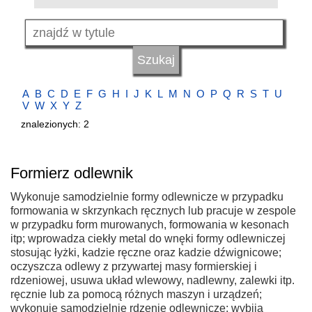
A
B
C
D
E
F
G
H
I
J
K
L
M
N
O
P
Q
R
S
T
U
V
W
X
Y
Z
znalezionych: 2
Formierz odlewnik
Wykonuje samodzielnie formy odlewnicze w przypadku
formowania w skrzynkach ręcznych lub pracuje w zespole
w przypadku form murowanych, formowania w kesonach
itp; wprowadza ciekły metal do wnęki formy odlewniczej
stosując łyżki, kadzie ręczne oraz kadzie dźwignicowe;
oczyszcza odlewy z przywartej masy formierskiej i
rdzeniowej, usuwa układ wlewowy, nadlewny, zalewki itp.
ręcznie lub za pomocą różnych maszyn i urządzeń;
wykonuje samodzielnie rdzenie odlewnicze; wybija