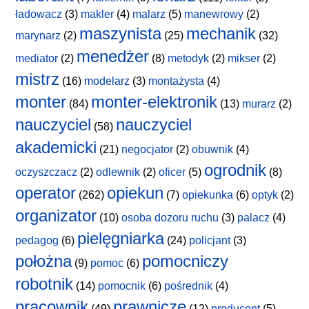
ładowacz
(3)
makler
(4)
malarz
(5)
manewrowy
(2)
maszynista
mechanik
marynarz
(2)
(25)
(32)
menedżer
mediator
(2)
(8)
metodyk
(2)
mikser
(2)
mistrz
(16)
modelarz
(3)
montażysta
(4)
monter
monter-elektronik
(84)
(13)
murarz
(2)
nauczyciel
nauczyciel
(58)
akademicki
(21)
negocjator
(2)
obuwnik
(4)
ogrodnik
oczyszczacz
(2)
odlewnik
(2)
oficer
(5)
(8)
operator
opiekun
(262)
(7)
opiekunka
(6)
optyk
(2)
organizator
(10)
osoba dozoru ruchu
(3)
palacz
(4)
pielęgniarka
pedagog
(6)
(24)
policjant
(3)
położna
pomocniczy
(9)
pomoc
(6)
robotnik
(14)
pomocnik
(6)
pośrednik
(4)
pracownik
prawnicze
(49)
(12)
producent
(5)