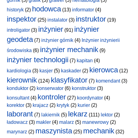
górnik
(3)
grafik
(3)
grawer
(3)
hematologia
(3)
hodowca
historyk
(2)
(13)
informator
(4)
inspektor
instruktor
(25)
instalator
(3)
(19)
inżynier
inżynier
introligator
(3)
(91)
geodeta
(7)
inżynier górnik
(4)
Inżynier inżynierii
inżynier mechanik
środowiska
(6)
(9)
inżynier technologii
(7)
kapitan
(4)
kierowca
kardiologia
(3)
kasjer
(5)
kaskader
(2)
(12)
kierownik
klasyfikator
(124)
(7)
komendant
(3)
konduktor
(2)
konserwator
(6)
konstruktor
(3)
kontroler
konsultant
(4)
(27)
koordynator
(4)
korektor
(3)
krajacz
(2)
krytyk
(2)
kurier
(2)
laborant
lekarz
(7)
lakiernik
(5)
(111)
lektor
(2)
ładowacz
(3)
makler
(4)
malarz
(5)
manewrowy
(2)
maszynista
mechanik
marynarz
(2)
(25)
(32)