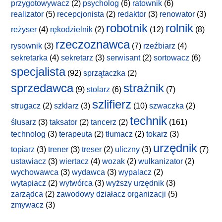
przygotowywacz
(2)
psycholog
(6)
ratownik
(6)
realizator
(5)
recepcjonista
(2)
redaktor
(3)
renowator
(3)
robotnik
rolnik
reżyser
(4)
rękodzielnik
(2)
(12)
(8)
rzeczoznawca
rysownik
(3)
(7)
rzeźbiarz
(4)
sekretarka
(4)
sekretarz
(3)
serwisant
(2)
sortowacz
(6)
specjalista
(92)
sprzątaczka
(2)
sprzedawca
strażnik
(9)
stolarz
(6)
(7)
szlifierz
strugacz
(2)
szklarz
(3)
(10)
szwaczka
(2)
technik
ślusarz
(3)
taksator
(2)
tancerz
(2)
(161)
technolog
(3)
terapeuta
(2)
tłumacz
(2)
tokarz
(3)
urzędnik
topiarz
(3)
trener
(3)
treser
(2)
uliczny
(3)
(7)
ustawiacz
(3)
wiertacz
(4)
wozak
(2)
wulkanizator
(2)
wychowawca
(3)
wydawca
(3)
wypalacz
(2)
wytapiacz
(2)
wytwórca
(3)
wyższy urzędnik
(3)
zarządca
(2)
zawodowy działacz organizacji
(5)
zmywacz
(3)