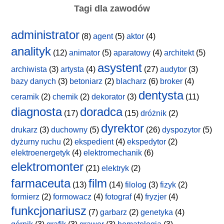
Tagi dla zawodów
administrator
(8)
agent
(5)
aktor
(4)
analityk
(12)
animator
(5)
aparatowy
(4)
architekt
(5)
asystent
archiwista
(3)
artysta
(4)
(27)
audytor
(3)
bazy danych
(3)
betoniarz
(2)
blacharz
(6)
broker
(4)
dentysta
ceramik
(2)
chemik
(2)
dekorator
(3)
(11)
diagnosta
doradca
(17)
(15)
dróżnik
(2)
dyrektor
drukarz
(3)
duchowny
(5)
(26)
dyspozytor
(5)
dyżurny ruchu
(2)
ekspedient
(4)
ekspedytor
(2)
elektroenergetyk
(4)
elektromechanik
(6)
elektromonter
(21)
elektryk
(2)
farmaceuta
film
(13)
(14)
filolog
(3)
fizyk
(2)
formierz
(2)
formowacz
(4)
fotograf
(4)
fryzjer
(4)
funkcjonariusz
(7)
garbarz
(2)
genetyka
(4)