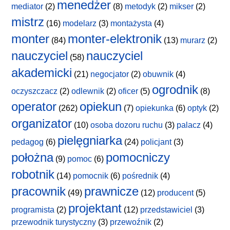
menedżer
mediator
(2)
(8)
metodyk
(2)
mikser
(2)
mistrz
(16)
modelarz
(3)
montażysta
(4)
monter
monter-elektronik
(84)
(13)
murarz
(2)
nauczyciel
nauczyciel
(58)
akademicki
(21)
negocjator
(2)
obuwnik
(4)
ogrodnik
oczyszczacz
(2)
odlewnik
(2)
oficer
(5)
(8)
operator
opiekun
(262)
(7)
opiekunka
(6)
optyk
(2)
organizator
(10)
osoba dozoru ruchu
(3)
palacz
(4)
pielęgniarka
pedagog
(6)
(24)
policjant
(3)
położna
pomocniczy
(9)
pomoc
(6)
robotnik
(14)
pomocnik
(6)
pośrednik
(4)
pracownik
prawnicze
(49)
(12)
producent
(5)
projektant
programista
(2)
(12)
przedstawiciel
(3)
przewodnik turystyczny
(3)
przewoźnik
(2)