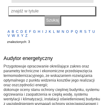
A
B
C
D
E
F
G
H
I
J
K
L
M
N
O
P
Q
R
S
T
U
V
W
X
Y
Z
znalezionych: 3
Audytor energetyczny
Przygotowuje opracowanie określające zakres oraz
parametry techniczne i ekonomiczne przedsięwzięcia
termomodernizacyjnego, ze wskazaniem rozwiązania
optymalnego z punktu widzenia kosztów jego realizacji
oraz oszczędności energii;
dokonuje oceny stanu ochrony cieplnej budynku, systemu
ogrzewania i zaopatrzenia w ciepłą wodę, systemu
wentylacji i klimatyzacji, instalacji oświetleniowej budynku
z uwzględnieniem wymagań ochrony przeciwpożarowej i