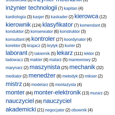
inżynier technologii
(7)
kapitan
(4)
kierowca
kardiologia
(3)
kasjer
(5)
kaskader
(2)
(12)
kierownik
klasyfikator
(124)
(7)
komendant
(3)
konduktor
(2)
konserwator
(6)
konstruktor
(3)
kontroler
konsultant
(4)
(27)
koordynator
(4)
korektor
(3)
krajacz
(2)
krytyk
(2)
kurier
(2)
laborant
lekarz
(7)
lakiernik
(5)
(111)
lektor
(2)
ładowacz
(3)
makler
(4)
malarz
(5)
manewrowy
(2)
maszynista
mechanik
marynarz
(2)
(25)
(32)
menedżer
mediator
(2)
(8)
metodyk
(2)
mikser
(2)
mistrz
(16)
modelarz
(3)
montażysta
(4)
monter
monter-elektronik
(84)
(13)
murarz
(2)
nauczyciel
nauczyciel
(58)
akademicki
(21)
negocjator
(2)
obuwnik
(4)