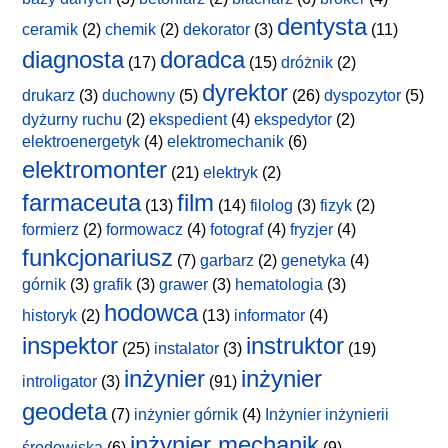
dentysta
ceramik
(2)
chemik
(2)
dekorator
(3)
(11)
diagnosta
doradca
(17)
(15)
dróżnik
(2)
dyrektor
drukarz
(3)
duchowny
(5)
(26)
dyspozytor
(5)
dyżurny ruchu
(2)
ekspedient
(4)
ekspedytor
(2)
elektroenergetyk
(4)
elektromechanik
(6)
elektromonter
(21)
elektryk
(2)
farmaceuta
film
(13)
(14)
filolog
(3)
fizyk
(2)
formierz
(2)
formowacz
(4)
fotograf
(4)
fryzjer
(4)
funkcjonariusz
(7)
garbarz
(2)
genetyka
(4)
górnik
(3)
grafik
(3)
grawer
(3)
hematologia
(3)
hodowca
historyk
(2)
(13)
informator
(4)
inspektor
instruktor
(25)
instalator
(3)
(19)
inżynier
inżynier
introligator
(3)
(91)
geodeta
(7)
inżynier górnik
(4)
Inżynier inżynierii
inżynier mechanik
środowiska
(6)
(9)