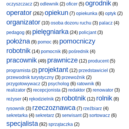
ogrodnik
oczyszczacz
(2)
odlewnik
(2)
oficer
(5)
(8)
operator
opiekun
(262)
(7)
opiekunka
(6)
optyk
(2)
organizator
(10)
osoba dozoru ruchu
(3)
palacz
(4)
pielęgniarka
pedagog
(6)
(24)
policjant
(3)
położna
pomocniczy
(9)
pomoc
(6)
robotnik
(14)
pomocnik
(6)
pośrednik
(4)
pracownik
prawnicze
(49)
(12)
producent
(5)
projektant
programista
(2)
(12)
przedstawiciel
(3)
przewodnik turystyczny
(3)
przewoźnik
(2)
przygotowywacz
(2)
psycholog
(6)
ratownik
(6)
realizator
(5)
recepcjonista
(2)
redaktor
(3)
renowator
(3)
robotnik
rolnik
reżyser
(4)
rękodzielnik
(2)
(12)
(8)
rzeczoznawca
rysownik
(3)
(7)
rzeźbiarz
(4)
sekretarka
(4)
sekretarz
(3)
serwisant
(2)
sortowacz
(6)
specjalista
(92)
sprzątaczka
(2)