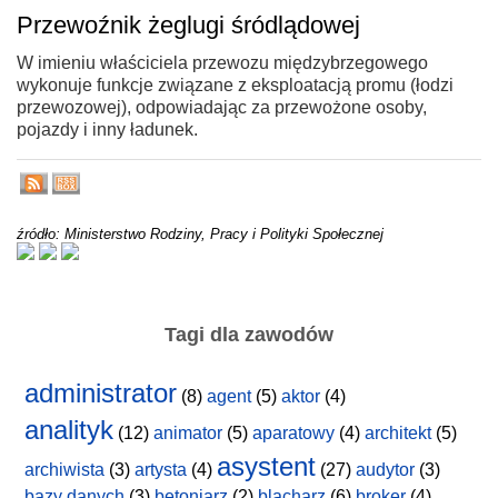
Przewoźnik żeglugi śródlądowej
W imieniu właściciela przewozu międzybrzegowego
wykonuje funkcje związane z eksploatacją promu (łodzi
przewozowej), odpowiadając za przewożone osoby,
pojazdy i inny ładunek.
źródło: Ministerstwo Rodziny, Pracy i Polityki Społecznej
Tagi dla zawodów
administrator
(8)
agent
(5)
aktor
(4)
analityk
(12)
animator
(5)
aparatowy
(4)
architekt
(5)
asystent
archiwista
(3)
artysta
(4)
(27)
audytor
(3)
bazy danych
(3)
betoniarz
(2)
blacharz
(6)
broker
(4)