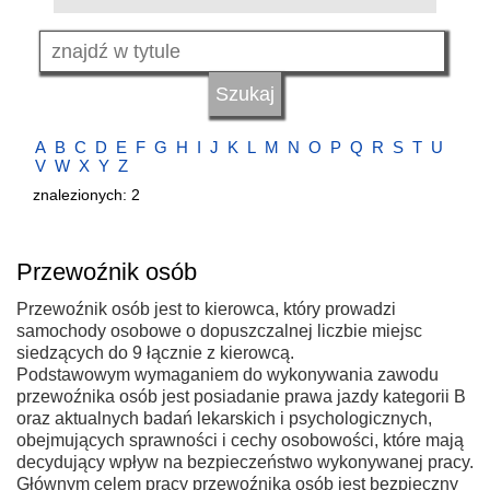
A
B
C
D
E
F
G
H
I
J
K
L
M
N
O
P
Q
R
S
T
U
V
W
X
Y
Z
znalezionych: 2
Przewoźnik osób
Przewoźnik osób jest to kierowca, który prowadzi
samochody osobowe o dopuszczalnej liczbie miejsc
siedzących do 9 łącznie z kierowcą.
Podstawowym wymaganiem do wykonywania zawodu
przewoźnika osób jest posiadanie prawa jazdy kategorii B
oraz aktualnych badań lekarskich i psychologicznych,
obejmujących sprawności i cechy osobowości, które mają
decydujący wpływ na bezpieczeństwo wykonywanej pracy.
Głównym celem pracy przewoźnika osób jest bezpieczny