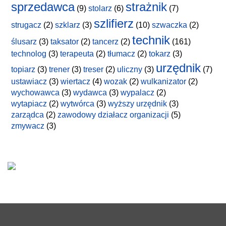
sprzedawca
strażnik
(9)
stolarz
(6)
(7)
szlifierz
strugacz
(2)
szklarz
(3)
(10)
szwaczka
(2)
technik
ślusarz
(3)
taksator
(2)
tancerz
(2)
(161)
technolog
(3)
terapeuta
(2)
tłumacz
(2)
tokarz
(3)
urzędnik
topiarz
(3)
trener
(3)
treser
(2)
uliczny
(3)
(7)
ustawiacz
(3)
wiertacz
(4)
wozak
(2)
wulkanizator
(2)
wychowawca
(3)
wydawca
(3)
wypalacz
(2)
wytapiacz
(2)
wytwórca
(3)
wyższy urzędnik
(3)
zarządca
(2)
zawodowy działacz organizacji
(5)
zmywacz
(3)