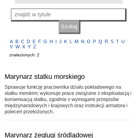
A
B
C
D
E
F
G
H
I
J
K
L
M
N
O
P
Q
R
S
T
U
V
W
X
Y
Z
znalezionych: 2
Marynarz statku morskiego
Sprawuje funkcję pracownika działu pokładowego na
statku morskim; wykonuje prace związane z eksploatacją i
konserwacją statku, zgodnie z wymogami przepisów
międzynarodowych i krajowych oraz instrukcji armatora i
poleceń przełożonych.
Marynarz żeglugi śródlądowej