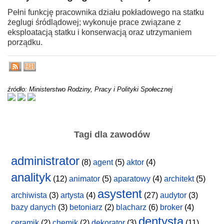
Pełni funkcję pracownika działu pokładowego na statku
żeglugi śródlądowej; wykonuje prace związane z
eksploatacją statku i konserwacją oraz utrzymaniem
porządku.
źródło: Ministerstwo Rodziny, Pracy i Polityki Społecznej
Tagi dla zawodów
administrator
(8)
agent
(5)
aktor
(4)
analityk
(12)
animator
(5)
aparatowy
(4)
architekt
(5)
asystent
archiwista
(3)
artysta
(4)
(27)
audytor
(3)
bazy danych
(3)
betoniarz
(2)
blacharz
(6)
broker
(4)
dentysta
ceramik
(2)
chemik
(2)
dekorator
(3)
(11)