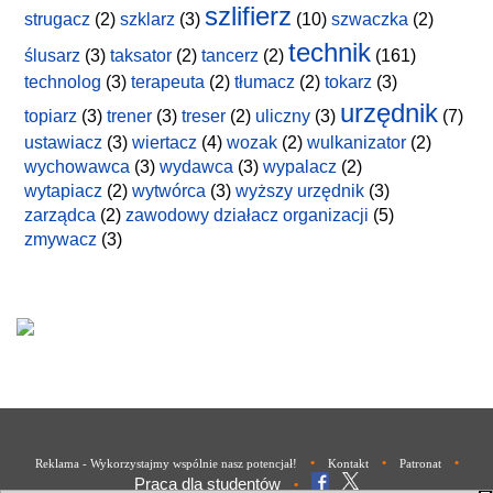
szlifierz
strugacz
(2)
szklarz
(3)
(10)
szwaczka
(2)
technik
ślusarz
(3)
taksator
(2)
tancerz
(2)
(161)
technolog
(3)
terapeuta
(2)
tłumacz
(2)
tokarz
(3)
urzędnik
topiarz
(3)
trener
(3)
treser
(2)
uliczny
(3)
(7)
ustawiacz
(3)
wiertacz
(4)
wozak
(2)
wulkanizator
(2)
wychowawca
(3)
wydawca
(3)
wypalacz
(2)
wytapiacz
(2)
wytwórca
(3)
wyższy urzędnik
(3)
zarządca
(2)
zawodowy działacz organizacji
(5)
zmywacz
(3)
•
•
•
Reklama - Wykorzystajmy wspólnie nasz potencjał!
Kontakt
Patronat
Praca dla studentów
•