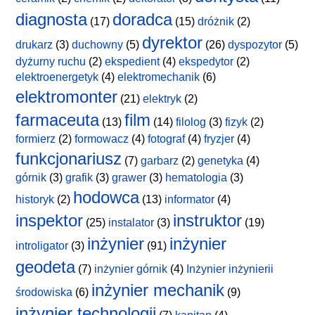
diagnosta
doradca
(17)
(15)
dróżnik
(2)
dyrektor
drukarz
(3)
duchowny
(5)
(26)
dyspozytor
(5)
dyżurny ruchu
(2)
ekspedient
(4)
ekspedytor
(2)
elektroenergetyk
(4)
elektromechanik
(6)
elektromonter
(21)
elektryk
(2)
farmaceuta
film
(13)
(14)
filolog
(3)
fizyk
(2)
formierz
(2)
formowacz
(4)
fotograf
(4)
fryzjer
(4)
funkcjonariusz
(7)
garbarz
(2)
genetyka
(4)
górnik
(3)
grafik
(3)
grawer
(3)
hematologia
(3)
hodowca
historyk
(2)
(13)
informator
(4)
inspektor
instruktor
(25)
instalator
(3)
(19)
inżynier
inżynier
introligator
(3)
(91)
geodeta
(7)
inżynier górnik
(4)
Inżynier inżynierii
inżynier mechanik
środowiska
(6)
(9)
inżynier technologii