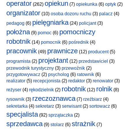
operator
opiekun
(262)
(7)
opiekunka
(6)
optyk
(2)
organizator
(10)
osoba dozoru ruchu
(3)
palacz
(4)
pielęgniarka
pedagog
(6)
(24)
policjant
(3)
położna
pomocniczy
(9)
pomoc
(6)
robotnik
(14)
pomocnik
(6)
pośrednik
(4)
pracownik
prawnicze
(49)
(12)
producent
(5)
projektant
programista
(2)
(12)
przedstawiciel
(3)
przewodnik turystyczny
(3)
przewoźnik
(2)
przygotowywacz
(2)
psycholog
(6)
ratownik
(6)
realizator
(5)
recepcjonista
(2)
redaktor
(3)
renowator
(3)
robotnik
rolnik
reżyser
(4)
rękodzielnik
(2)
(12)
(8)
rzeczoznawca
rysownik
(3)
(7)
rzeźbiarz
(4)
sekretarka
(4)
sekretarz
(3)
serwisant
(2)
sortowacz
(6)
specjalista
(92)
sprzątaczka
(2)
sprzedawca
strażnik
(9)
stolarz
(6)
(7)