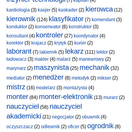
(7)
kapitan
(4)
kierowca
kardiologia
(3)
kasjer
(5)
kaskader
(2)
(12)
kierownik
klasyfikator
(124)
(7)
komendant
(3)
konduktor
(2)
konserwator
(6)
konstruktor
(3)
kontroler
konsultant
(4)
(27)
koordynator
(4)
korektor
(3)
krajacz
(2)
krytyk
(2)
kurier
(2)
laborant
lekarz
(7)
lakiernik
(5)
(111)
lektor
(2)
ładowacz
(3)
makler
(4)
malarz
(5)
manewrowy
(2)
maszynista
mechanik
marynarz
(2)
(25)
(32)
menedżer
mediator
(2)
(8)
metodyk
(2)
mikser
(2)
mistrz
(16)
modelarz
(3)
montażysta
(4)
monter
monter-elektronik
(84)
(13)
murarz
(2)
nauczyciel
nauczyciel
(58)
akademicki
(21)
negocjator
(2)
obuwnik
(4)
ogrodnik
oczyszczacz
(2)
odlewnik
(2)
oficer
(5)
(8)