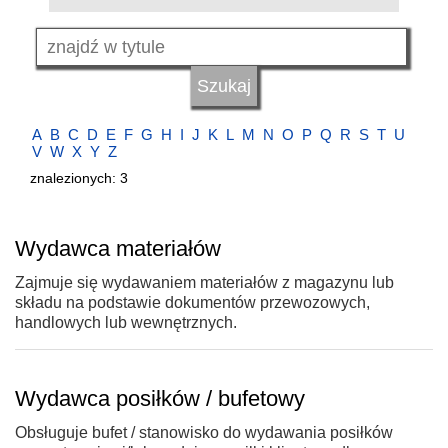
A
B
C
D
E
F
G
H
I
J
K
L
M
N
O
P
Q
R
S
T
U
V
W
X
Y
Z
znalezionych: 3
Wydawca materiałów
Zajmuje się wydawaniem materiałów z magazynu lub
składu na podstawie dokumentów przewozowych,
handlowych lub wewnętrznych.
Wydawca posiłków / bufetowy
Obsługuje bufet / stanowisko do wydawania posiłków