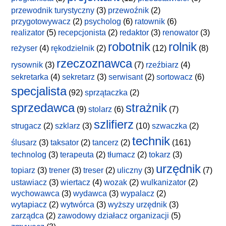
przewodnik turystyczny
(3)
przewoźnik
(2)
przygotowywacz
(2)
psycholog
(6)
ratownik
(6)
realizator
(5)
recepcjonista
(2)
redaktor
(3)
renowator
(3)
robotnik
rolnik
reżyser
(4)
rękodzielnik
(2)
(12)
(8)
rzeczoznawca
rysownik
(3)
(7)
rzeźbiarz
(4)
sekretarka
(4)
sekretarz
(3)
serwisant
(2)
sortowacz
(6)
specjalista
(92)
sprzątaczka
(2)
sprzedawca
strażnik
(9)
stolarz
(6)
(7)
szlifierz
strugacz
(2)
szklarz
(3)
(10)
szwaczka
(2)
technik
ślusarz
(3)
taksator
(2)
tancerz
(2)
(161)
technolog
(3)
terapeuta
(2)
tłumacz
(2)
tokarz
(3)
urzędnik
topiarz
(3)
trener
(3)
treser
(2)
uliczny
(3)
(7)
ustawiacz
(3)
wiertacz
(4)
wozak
(2)
wulkanizator
(2)
wychowawca
(3)
wydawca
(3)
wypalacz
(2)
wytapiacz
(2)
wytwórca
(3)
wyższy urzędnik
(3)
zarządca
(2)
zawodowy działacz organizacji
(5)