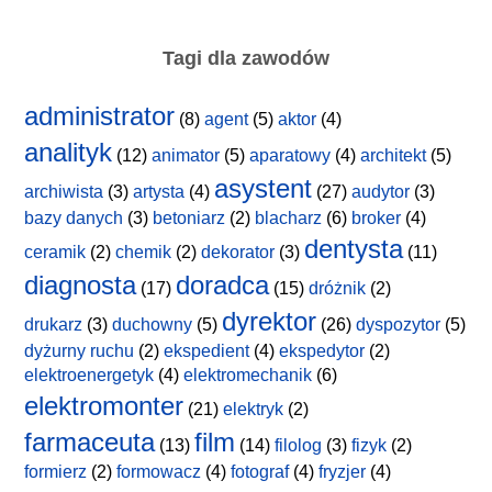
Tagi dla zawodów
administrator
(8)
agent
(5)
aktor
(4)
analityk
(12)
animator
(5)
aparatowy
(4)
architekt
(5)
asystent
archiwista
(3)
artysta
(4)
(27)
audytor
(3)
bazy danych
(3)
betoniarz
(2)
blacharz
(6)
broker
(4)
dentysta
ceramik
(2)
chemik
(2)
dekorator
(3)
(11)
diagnosta
doradca
(17)
(15)
dróżnik
(2)
dyrektor
drukarz
(3)
duchowny
(5)
(26)
dyspozytor
(5)
dyżurny ruchu
(2)
ekspedient
(4)
ekspedytor
(2)
elektroenergetyk
(4)
elektromechanik
(6)
elektromonter
(21)
elektryk
(2)
farmaceuta
film
(13)
(14)
filolog
(3)
fizyk
(2)
formierz
(2)
formowacz
(4)
fotograf
(4)
fryzjer
(4)