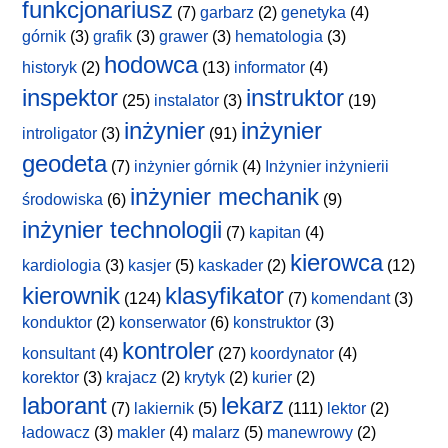
funkcjonariusz
(7)
garbarz
(2)
genetyka
(4)
górnik
(3)
grafik
(3)
grawer
(3)
hematologia
(3)
hodowca
historyk
(2)
(13)
informator
(4)
inspektor
instruktor
(25)
instalator
(3)
(19)
inżynier
inżynier
introligator
(3)
(91)
geodeta
(7)
inżynier górnik
(4)
Inżynier inżynierii
inżynier mechanik
środowiska
(6)
(9)
inżynier technologii
(7)
kapitan
(4)
kierowca
kardiologia
(3)
kasjer
(5)
kaskader
(2)
(12)
kierownik
klasyfikator
(124)
(7)
komendant
(3)
konduktor
(2)
konserwator
(6)
konstruktor
(3)
kontroler
konsultant
(4)
(27)
koordynator
(4)
korektor
(3)
krajacz
(2)
krytyk
(2)
kurier
(2)
laborant
lekarz
(7)
lakiernik
(5)
(111)
lektor
(2)
ładowacz
(3)
makler
(4)
malarz
(5)
manewrowy
(2)