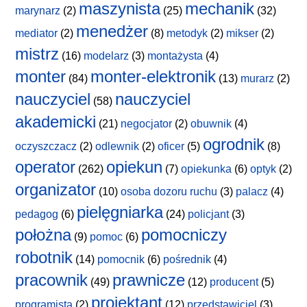
maszynista
mechanik
marynarz
(2)
(25)
(32)
menedżer
mediator
(2)
(8)
metodyk
(2)
mikser
(2)
mistrz
(16)
modelarz
(3)
montażysta
(4)
monter
monter-elektronik
(84)
(13)
murarz
(2)
nauczyciel
nauczyciel
(58)
akademicki
(21)
negocjator
(2)
obuwnik
(4)
ogrodnik
oczyszczacz
(2)
odlewnik
(2)
oficer
(5)
(8)
operator
opiekun
(262)
(7)
opiekunka
(6)
optyk
(2)
organizator
(10)
osoba dozoru ruchu
(3)
palacz
(4)
pielęgniarka
pedagog
(6)
(24)
policjant
(3)
położna
pomocniczy
(9)
pomoc
(6)
robotnik
(14)
pomocnik
(6)
pośrednik
(4)
pracownik
prawnicze
(49)
(12)
producent
(5)
projektant
programista
(2)
(12)
przedstawiciel
(3)