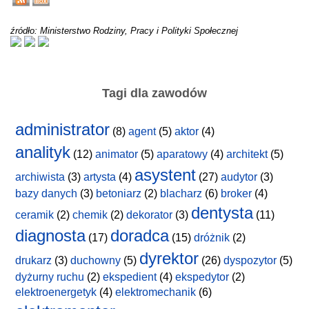
źródło: Ministerstwo Rodziny, Pracy i Polityki Społecznej
Tagi dla zawodów
administrator
(8)
agent
(5)
aktor
(4)
analityk
(12)
animator
(5)
aparatowy
(4)
architekt
(5)
asystent
archiwista
(3)
artysta
(4)
(27)
audytor
(3)
bazy danych
(3)
betoniarz
(2)
blacharz
(6)
broker
(4)
dentysta
ceramik
(2)
chemik
(2)
dekorator
(3)
(11)
diagnosta
doradca
(17)
(15)
dróżnik
(2)
dyrektor
drukarz
(3)
duchowny
(5)
(26)
dyspozytor
(5)
dyżurny ruchu
(2)
ekspedient
(4)
ekspedytor
(2)
elektroenergetyk
(4)
elektromechanik
(6)