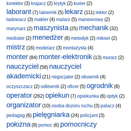
korektor
(3)
krajacz
(2)
krytyk
(2)
kurier
(2)
laborant
lekarz
(7)
lakiernik
(5)
(111)
lektor
(2)
ładowacz
(3)
makler
(4)
malarz
(5)
manewrowy
(2)
maszynista
mechanik
marynarz
(2)
(25)
(32)
menedżer
mediator
(2)
(8)
metodyk
(2)
mikser
(2)
mistrz
(16)
modelarz
(3)
montażysta
(4)
monter
monter-elektronik
(84)
(13)
murarz
(2)
nauczyciel
nauczyciel
(58)
akademicki
(21)
negocjator
(2)
obuwnik
(4)
ogrodnik
oczyszczacz
(2)
odlewnik
(2)
oficer
(5)
(8)
operator
opiekun
(262)
(7)
opiekunka
(6)
optyk
(2)
organizator
(10)
osoba dozoru ruchu
(3)
palacz
(4)
pielęgniarka
pedagog
(6)
(24)
policjant
(3)
położna
pomocniczy
(9)
pomoc
(6)