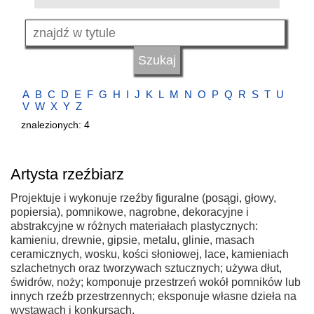
A
B
C
D
E
F
G
H
I
J
K
L
M
N
O
P
Q
R
S
T
U
V
W
X
Y
Z
znalezionych: 4
Artysta rzeźbiarz
Projektuje i wykonuje rzeźby figuralne (posągi, głowy,
popiersia), pomnikowe, nagrobne, dekoracyjne i
abstrakcyjne w różnych materiałach plastycznych:
kamieniu, drewnie, gipsie, metalu, glinie, masach
ceramicznych, wosku, kości słoniowej, lace, kamieniach
szlachetnych oraz tworzywach sztucznych; używa dłut,
świdrów, noży; komponuje przestrzeń wokół pomników lub
innych rzeźb przestrzennych; eksponuje własne dzieła na
wystawach i konkursach.