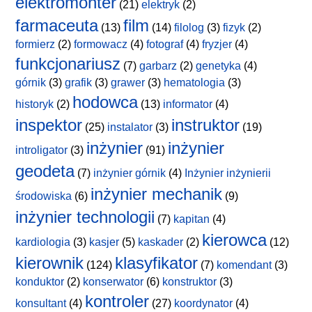
elektromonter
(21)
elektryk
(2)
farmaceuta
film
(13)
(14)
filolog
(3)
fizyk
(2)
formierz
(2)
formowacz
(4)
fotograf
(4)
fryzjer
(4)
funkcjonariusz
(7)
garbarz
(2)
genetyka
(4)
górnik
(3)
grafik
(3)
grawer
(3)
hematologia
(3)
hodowca
historyk
(2)
(13)
informator
(4)
inspektor
instruktor
(25)
instalator
(3)
(19)
inżynier
inżynier
introligator
(3)
(91)
geodeta
(7)
inżynier górnik
(4)
Inżynier inżynierii
inżynier mechanik
środowiska
(6)
(9)
inżynier technologii
(7)
kapitan
(4)
kierowca
kardiologia
(3)
kasjer
(5)
kaskader
(2)
(12)
kierownik
klasyfikator
(124)
(7)
komendant
(3)
konduktor
(2)
konserwator
(6)
konstruktor
(3)
kontroler
konsultant
(4)
(27)
koordynator
(4)