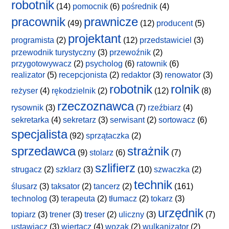
robotnik
(14)
pomocnik
(6)
pośrednik
(4)
pracownik
prawnicze
(49)
(12)
producent
(5)
projektant
programista
(2)
(12)
przedstawiciel
(3)
przewodnik turystyczny
(3)
przewoźnik
(2)
przygotowywacz
(2)
psycholog
(6)
ratownik
(6)
realizator
(5)
recepcjonista
(2)
redaktor
(3)
renowator
(3)
robotnik
rolnik
reżyser
(4)
rękodzielnik
(2)
(12)
(8)
rzeczoznawca
rysownik
(3)
(7)
rzeźbiarz
(4)
sekretarka
(4)
sekretarz
(3)
serwisant
(2)
sortowacz
(6)
specjalista
(92)
sprzątaczka
(2)
sprzedawca
strażnik
(9)
stolarz
(6)
(7)
szlifierz
strugacz
(2)
szklarz
(3)
(10)
szwaczka
(2)
technik
ślusarz
(3)
taksator
(2)
tancerz
(2)
(161)
technolog
(3)
terapeuta
(2)
tłumacz
(2)
tokarz
(3)
urzędnik
topiarz
(3)
trener
(3)
treser
(2)
uliczny
(3)
(7)
ustawiacz
(3)
wiertacz
(4)
wozak
(2)
wulkanizator
(2)