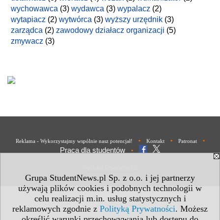
wychowawca
(3)
wydawca
(3)
wypalacz
(2)
wytapiacz
(2)
wytwórca
(3)
wyższy urzędnik
(3)
zarządca
(2)
zawodowy działacz organizacji
(5)
zmywacz
(3)
•
•
•
Reklama - Wykorzystajmy wspólnie nasz potencjał!
Kontakt
Patronat
Praca dla studentów
•
Polityka Prywatności
Grupa StudentNews.pl Sp. z o.o. i jej partnerzy
używają plików cookies i podobnych technologii w
celu realizacji m.in. usług statystycznych i
reklamowych zgodnie z
Polityką Prywatności
. Możesz
określić warunki przechowywania lub dostępu do