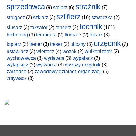
sprzedawca
strażnik
(9)
stolarz
(6)
(7)
szlifierz
strugacz
(2)
szklarz
(3)
(10)
szwaczka
(2)
technik
ślusarz
(3)
taksator
(2)
tancerz
(2)
(161)
technolog
(3)
terapeuta
(2)
tłumacz
(2)
tokarz
(3)
urzędnik
topiarz
(3)
trener
(3)
treser
(2)
uliczny
(3)
(7)
ustawiacz
(3)
wiertacz
(4)
wozak
(2)
wulkanizator
(2)
wychowawca
(3)
wydawca
(3)
wypalacz
(2)
wytapiacz
(2)
wytwórca
(3)
wyższy urzędnik
(3)
zarządca
(2)
zawodowy działacz organizacji
(5)
zmywacz
(3)