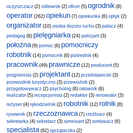
ogrodnik
oczyszczacz
(2)
odlewnik
(2)
oficer
(5)
(8)
operator
opiekun
(262)
(7)
opiekunka
(6)
optyk
(2)
organizator
(10)
osoba dozoru ruchu
(3)
palacz
(4)
pielęgniarka
pedagog
(6)
(24)
policjant
(3)
położna
pomocniczy
(9)
pomoc
(6)
robotnik
(14)
pomocnik
(6)
pośrednik
(4)
pracownik
prawnicze
(49)
(12)
producent
(5)
projektant
programista
(2)
(12)
przedstawiciel
(3)
przewodnik turystyczny
(3)
przewoźnik
(2)
przygotowywacz
(2)
psycholog
(6)
ratownik
(6)
realizator
(5)
recepcjonista
(2)
redaktor
(3)
renowator
(3)
robotnik
rolnik
reżyser
(4)
rękodzielnik
(2)
(12)
(8)
rzeczoznawca
rysownik
(3)
(7)
rzeźbiarz
(4)
sekretarka
(4)
sekretarz
(3)
serwisant
(2)
sortowacz
(6)
specjalista
(92)
sprzątaczka
(2)