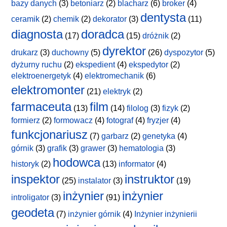
bazy danych
(3)
betoniarz
(2)
blacharz
(6)
broker
(4)
dentysta
ceramik
(2)
chemik
(2)
dekorator
(3)
(11)
diagnosta
doradca
(17)
(15)
dróżnik
(2)
dyrektor
drukarz
(3)
duchowny
(5)
(26)
dyspozytor
(5)
dyżurny ruchu
(2)
ekspedient
(4)
ekspedytor
(2)
elektroenergetyk
(4)
elektromechanik
(6)
elektromonter
(21)
elektryk
(2)
farmaceuta
film
(13)
(14)
filolog
(3)
fizyk
(2)
formierz
(2)
formowacz
(4)
fotograf
(4)
fryzjer
(4)
funkcjonariusz
(7)
garbarz
(2)
genetyka
(4)
górnik
(3)
grafik
(3)
grawer
(3)
hematologia
(3)
hodowca
historyk
(2)
(13)
informator
(4)
inspektor
instruktor
(25)
instalator
(3)
(19)
inżynier
inżynier
introligator
(3)
(91)
geodeta
(7)
inżynier górnik
(4)
Inżynier inżynierii