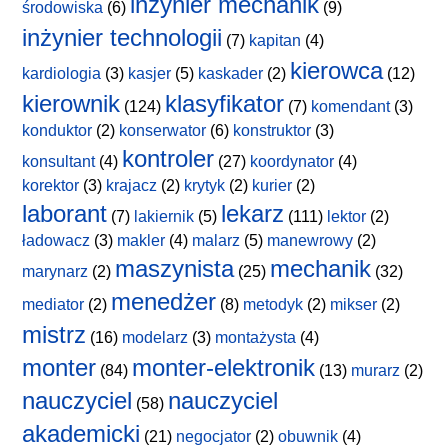
inżynier mechanik
środowiska
(6)
(9)
inżynier technologii
(7)
kapitan
(4)
kierowca
kardiologia
(3)
kasjer
(5)
kaskader
(2)
(12)
kierownik
klasyfikator
(124)
(7)
komendant
(3)
konduktor
(2)
konserwator
(6)
konstruktor
(3)
kontroler
konsultant
(4)
(27)
koordynator
(4)
korektor
(3)
krajacz
(2)
krytyk
(2)
kurier
(2)
laborant
lekarz
(7)
lakiernik
(5)
(111)
lektor
(2)
ładowacz
(3)
makler
(4)
malarz
(5)
manewrowy
(2)
maszynista
mechanik
marynarz
(2)
(25)
(32)
menedżer
mediator
(2)
(8)
metodyk
(2)
mikser
(2)
mistrz
(16)
modelarz
(3)
montażysta
(4)
monter
monter-elektronik
(84)
(13)
murarz
(2)
nauczyciel
nauczyciel
(58)
akademicki
(21)
negocjator
(2)
obuwnik
(4)