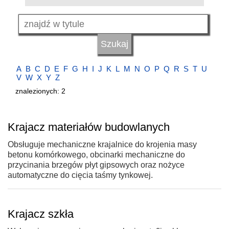
A
B
C
D
E
F
G
H
I
J
K
L
M
N
O
P
Q
R
S
T
U
V
W
X
Y
Z
znalezionych: 2
Krajacz materiałów budowlanych
Obsługuje mechaniczne krajalnice do krojenia masy
betonu komórkowego, obcinarki mechaniczne do
przycinania brzegów płyt gipsowych oraz nożyce
automatyczne do cięcia taśmy tynkowej.
Krajacz szkła