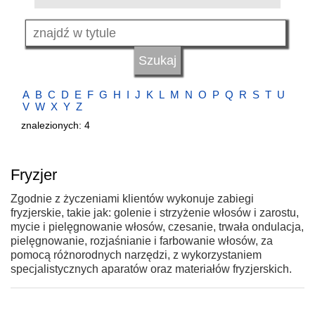
A
B
C
D
E
F
G
H
I
J
K
L
M
N
O
P
Q
R
S
T
U
V
W
X
Y
Z
znalezionych: 4
Fryzjer
Zgodnie z życzeniami klientów wykonuje zabiegi
fryzjerskie, takie jak: golenie i strzyżenie włosów i zarostu,
mycie i pielęgnowanie włosów, czesanie, trwała ondulacja,
pielęgnowanie, rozjaśnianie i farbowanie włosów, za
pomocą różnorodnych narzędzi, z wykorzystaniem
specjalistycznych aparatów oraz materiałów fryzjerskich.