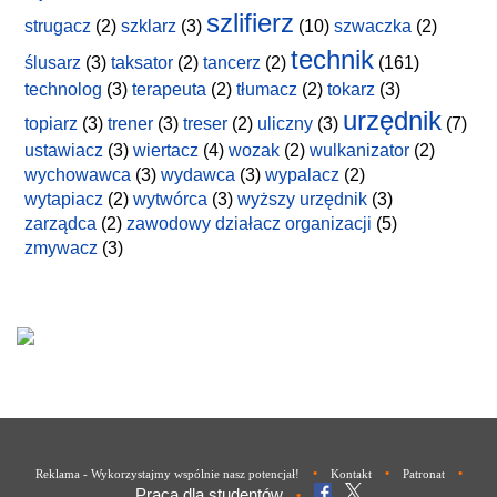
szlifierz
strugacz
(2)
szklarz
(3)
(10)
szwaczka
(2)
technik
ślusarz
(3)
taksator
(2)
tancerz
(2)
(161)
technolog
(3)
terapeuta
(2)
tłumacz
(2)
tokarz
(3)
urzędnik
topiarz
(3)
trener
(3)
treser
(2)
uliczny
(3)
(7)
ustawiacz
(3)
wiertacz
(4)
wozak
(2)
wulkanizator
(2)
wychowawca
(3)
wydawca
(3)
wypalacz
(2)
wytapiacz
(2)
wytwórca
(3)
wyższy urzędnik
(3)
zarządca
(2)
zawodowy działacz organizacji
(5)
zmywacz
(3)
•
•
•
Reklama - Wykorzystajmy wspólnie nasz potencjał!
Kontakt
Patronat
Praca dla studentów
•