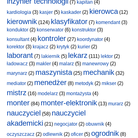
inżynier technologii
(7)
kapitan
(4)
kierowca
kardiologia
(3)
kasjer
(5)
kaskader
(2)
(12)
kierownik
klasyfikator
(124)
(7)
komendant
(3)
konduktor
(2)
konserwator
(6)
konstruktor
(3)
kontroler
konsultant
(4)
(27)
koordynator
(4)
korektor
(3)
krajacz
(2)
krytyk
(2)
kurier
(2)
laborant
lekarz
(7)
lakiernik
(5)
(111)
lektor
(2)
ładowacz
(3)
makler
(4)
malarz
(5)
manewrowy
(2)
maszynista
mechanik
marynarz
(2)
(25)
(32)
menedżer
mediator
(2)
(8)
metodyk
(2)
mikser
(2)
mistrz
(16)
modelarz
(3)
montażysta
(4)
monter
monter-elektronik
(84)
(13)
murarz
(2)
nauczyciel
nauczyciel
(58)
akademicki
(21)
negocjator
(2)
obuwnik
(4)
ogrodnik
oczyszczacz
(2)
odlewnik
(2)
oficer
(5)
(8)