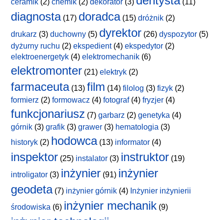
dentysta
ceramik
(2)
chemik
(2)
dekorator
(3)
(11)
diagnosta
doradca
(17)
(15)
dróżnik
(2)
dyrektor
drukarz
(3)
duchowny
(5)
(26)
dyspozytor
(5)
dyżurny ruchu
(2)
ekspedient
(4)
ekspedytor
(2)
elektroenergetyk
(4)
elektromechanik
(6)
elektromonter
(21)
elektryk
(2)
farmaceuta
film
(13)
(14)
filolog
(3)
fizyk
(2)
formierz
(2)
formowacz
(4)
fotograf
(4)
fryzjer
(4)
funkcjonariusz
(7)
garbarz
(2)
genetyka
(4)
górnik
(3)
grafik
(3)
grawer
(3)
hematologia
(3)
hodowca
historyk
(2)
(13)
informator
(4)
inspektor
instruktor
(25)
instalator
(3)
(19)
inżynier
inżynier
introligator
(3)
(91)
geodeta
(7)
inżynier górnik
(4)
Inżynier inżynierii
inżynier mechanik
środowiska
(6)
(9)