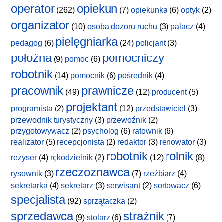
operator
opiekun
(262)
(7)
opiekunka
(6)
optyk
(2)
organizator
(10)
osoba dozoru ruchu
(3)
palacz
(4)
pielęgniarka
pedagog
(6)
(24)
policjant
(3)
położna
pomocniczy
(9)
pomoc
(6)
robotnik
(14)
pomocnik
(6)
pośrednik
(4)
pracownik
prawnicze
(49)
(12)
producent
(5)
projektant
programista
(2)
(12)
przedstawiciel
(3)
przewodnik turystyczny
(3)
przewoźnik
(2)
przygotowywacz
(2)
psycholog
(6)
ratownik
(6)
realizator
(5)
recepcjonista
(2)
redaktor
(3)
renowator
(3)
robotnik
rolnik
reżyser
(4)
rękodzielnik
(2)
(12)
(8)
rzeczoznawca
rysownik
(3)
(7)
rzeźbiarz
(4)
sekretarka
(4)
sekretarz
(3)
serwisant
(2)
sortowacz
(6)
specjalista
(92)
sprzątaczka
(2)
sprzedawca
strażnik
(9)
stolarz
(6)
(7)