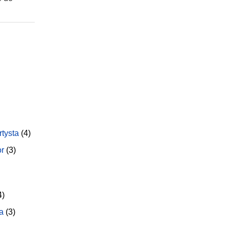
rtysta
(4)
or
(3)
4)
a
(3)