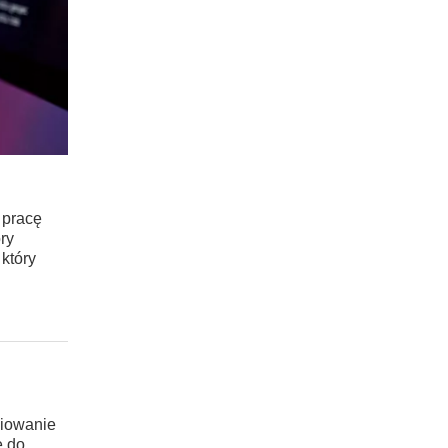
 pracę
ry
 który
niowanie
e do