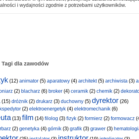
nalności i wydajności zgodnie z potrzebami użytkowników.
Tagi dla zawodów
tyk
(12)
animator
(5)
aparatowy
(4)
architekt
(5)
archiwista
(3)
a
oniarz
(2)
blacharz
(6)
broker
(4)
ceramik
(2)
chemik
(2)
dekorat
a
dyrektor
(15)
dróżnik
(2)
drukarz
(3)
duchowny
(5)
(26)
kspedytor
(2)
elektroenergetyk
(4)
elektromechanik
(6)
uta
film
(13)
(14)
filolog
(3)
fizyk
(2)
formierz
(2)
formowacz
(
rbarz
(2)
genetyka
(4)
górnik
(3)
grafik
(3)
grawer
(3)
hematologi
pektor
instruktor
(25)
instalator
(3)
(19)
introligator
(3)