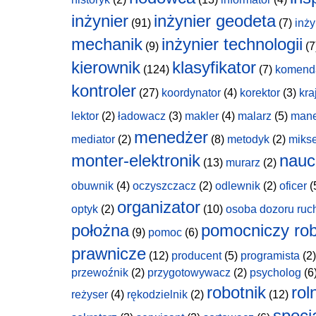
inżynier
inżynier geodeta
(91)
(7)
inży
mechanik
inżynier technologii
(9)
(7
kierownik
klasyfikator
(124)
(7)
komend
kontroler
(27)
koordynator
(4)
korektor
(3)
kra
lektor
(2)
ładowacz
(3)
makler
(4)
malarz
(5)
man
menedżer
mediator
(2)
(8)
metodyk
(2)
miks
monter-elektronik
nauc
(13)
murarz
(2)
obuwnik
(4)
oczyszczacz
(2)
odlewnik
(2)
oficer
(
organizator
optyk
(2)
(10)
osoba dozoru ruc
położna
pomocniczy rob
(9)
pomoc
(6)
prawnicze
(12)
producent
(5)
programista
(2)
przewoźnik
(2)
przygotowywacz
(2)
psycholog
(6
robotnik
rol
reżyser
(4)
rękodzielnik
(2)
(12)
specja