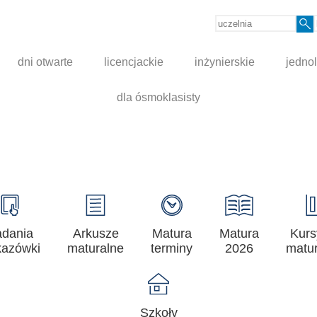
dni otwarte
licencjackie
inżynierskie
jednol
dla ósmoklasisty
adania
Arkusze
Matura
Matura
Kurs
azówki
maturalne
terminy
2026
matur
Szkoły