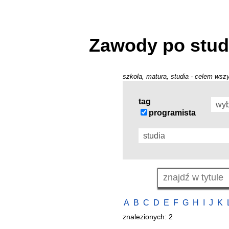
Zawody po stud
szkoła, matura, studia - celem wszy
tag
programista
A
B
C
D
E
F
G
H
I
J
K
znalezionych: 2