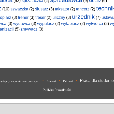
(92)
sprzątaczka
(2)
(9)
stolarz
(6)
z
techni
(10)
szwaczka
(2)
ślusarz
(3)
taksator
(2)
tancerz
(2)
urzędnik
topiarz
(3)
trener
(3)
treser
(2)
uliczny
(3)
(7)
ustawi
wca
(3)
wydawca
(3)
wypalacz
(2)
wytapiacz
(2)
wytwórca
(3)
w
anizacji
(5)
zmywacz
(3)
Praca dla student
•
•
•
ystajmy wspólnie nasz potencjał!
Kontakt
Patronat
Polityka Prywatności