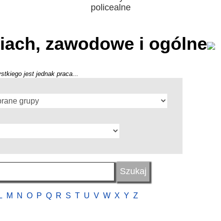
policealne
iach, zawodowe i ogólne
stkiego jest jednak praca...
L
M
N
O
P
Q
R
S
T
U
V
W
X
Y
Z