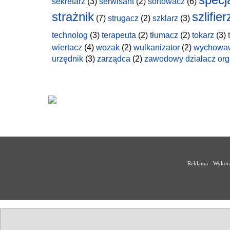
sekretarz
(3)
serwisant
(2)
sortowacz
(6)
strażnik
szlifier
(7)
strugacz
(2)
szklarz
(3)
technolog
(3)
terapeuta
(2)
tłumacz
(2)
tokarz
(3)
wiertacz
(4)
wozak
(2)
wulkanizator
(2)
wychowa
urzędnik
(3)
zarządca
(2)
zawodowy działacz org
Reklama - Wykorz