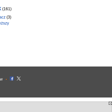
k
(161)
acz
(3)
yższy
ów
•