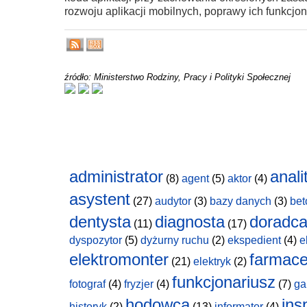
rozwoju aplikacji mobilnych, poprawy ich funkcjo
źródło: Ministerstwo Rodziny, Pracy i Polityki Społecznej
administrator
anali
(8)
agent
(5)
aktor
(4)
asystent
(27)
audytor
(3)
bazy danych
(3)
bet
dentysta
diagnosta
doradc
(11)
(17)
dyspozytor
(5)
dyżurny ruchu
(2)
ekspedient
(4)
e
elektromonter
farmace
(21)
elektryk
(2)
funkcjonariusz
fotograf
(4)
fryzjer
(4)
(7)
ga
hodowca
ins
historyk
(2)
(13)
informator
(4)