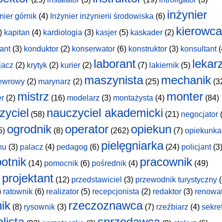
inżynier
nier górnik
(4)
Inżynier inżynierii środowiska
(6)
kierowca
)
kapitan
(4)
kardiologia
(3)
kasjer
(5)
kaskader
(2)
ant
(3)
konduktor
(2)
konserwator
(6)
konstruktor
(3)
konsultant
(
laborant
lekar
jacz
(2)
krytyk
(2)
kurier
(2)
(7)
lakiernik
(5)
maszynista
mechanik
ewrowy
(2)
marynarz
(2)
(25)
(3
mistrz
monter
er
(2)
(16)
modelarz
(3)
montażysta
(4)
(84)
zyciel
nauczyciel akademicki
(58)
(21)
negocjator
(
ogrodnik
operator
opiekun
5)
(8)
(262)
(7)
opiekunka
pielęgniarka
hu
(3)
palacz
(4)
pedagog
(6)
(24)
policjant
(3
otnik
pracownik
(14)
pomocnik
(6)
pośrednik
(4)
(49)
projektant
(12)
przedstawiciel
(3)
przewodnik turystyczny
(
)
ratownik
(6)
realizator
(5)
recepcjonista
(2)
redaktor
(3)
renowa
nik
rzeczoznawca
(8)
rysownik
(3)
(7)
rzeźbiarz
(4)
sekre
lista
sprzedawca