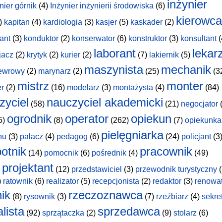
inżynier
nier górnik
(4)
Inżynier inżynierii środowiska
(6)
kierowca
)
kapitan
(4)
kardiologia
(3)
kasjer
(5)
kaskader
(2)
ant
(3)
konduktor
(2)
konserwator
(6)
konstruktor
(3)
konsultant
(
laborant
lekar
jacz
(2)
krytyk
(2)
kurier
(2)
(7)
lakiernik
(5)
maszynista
mechanik
ewrowy
(2)
marynarz
(2)
(25)
(3
mistrz
monter
er
(2)
(16)
modelarz
(3)
montażysta
(4)
(84)
zyciel
nauczyciel akademicki
(58)
(21)
negocjator
(
ogrodnik
operator
opiekun
5)
(8)
(262)
(7)
opiekunka
pielęgniarka
hu
(3)
palacz
(4)
pedagog
(6)
(24)
policjant
(3
otnik
pracownik
(14)
pomocnik
(6)
pośrednik
(4)
(49)
projektant
(12)
przedstawiciel
(3)
przewodnik turystyczny
(
)
ratownik
(6)
realizator
(5)
recepcjonista
(2)
redaktor
(3)
renowa
nik
rzeczoznawca
(8)
rysownik
(3)
(7)
rzeźbiarz
(4)
sekre
lista
sprzedawca
(92)
sprzątaczka
(2)
(9)
stolarz
(6)