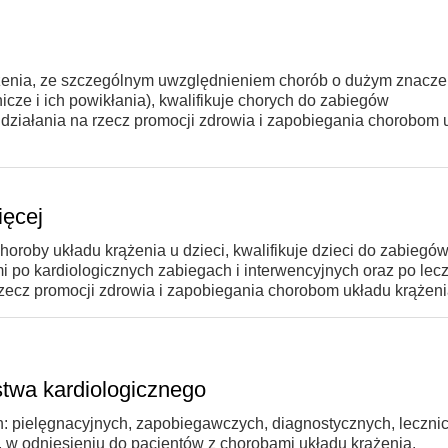
rążenia, ze szczególnym uwzględnieniem chorób o dużym znacze
cze i ich powikłania), kwalifikuje chorych do zabiegów
e działania na rzecz promocji zdrowia i zapobiegania chorobom 
ięcej
horoby układu krążenia u dzieci, kwalifikuje dzieci do zabiegó
i po kardiologicznych zabiegach i interwencyjnych oraz po lec
zecz promocji zdrowia i zapobiegania chorobom układu krążeni
rstwa kardiologicznego
: pielęgnacyjnych, zapobiegawczych, diagnostycznych, leczni
a, w odniesieniu do pacjentów z chorobami układu krążenia.