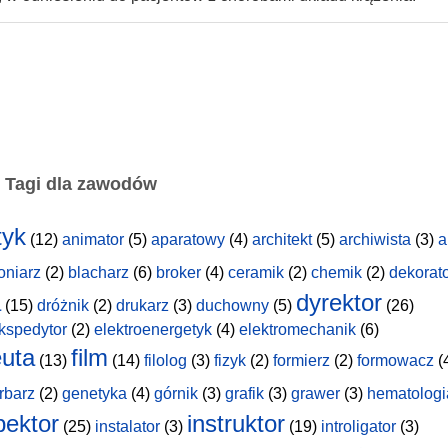
Tagi dla zawodów
tyk
(12)
animator
(5)
aparatowy
(4)
architekt
(5)
archiwista
(3)
a
oniarz
(2)
blacharz
(6)
broker
(4)
ceramik
(2)
chemik
(2)
dekorat
a
dyrektor
(15)
dróżnik
(2)
drukarz
(3)
duchowny
(5)
(26)
kspedytor
(2)
elektroenergetyk
(4)
elektromechanik
(6)
uta
film
(13)
(14)
filolog
(3)
fizyk
(2)
formierz
(2)
formowacz
(
rbarz
(2)
genetyka
(4)
górnik
(3)
grafik
(3)
grawer
(3)
hematologi
pektor
instruktor
(25)
instalator
(3)
(19)
introligator
(3)