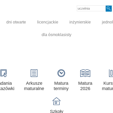
dni otwarte
licencjackie
inżynierskie
jednol
dla ósmoklasisty
adania
Arkusze
Matura
Matura
Kurs
azówki
maturalne
terminy
2026
matur
Szkoły