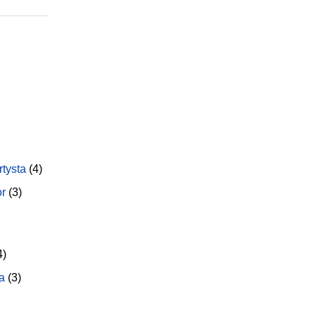
rtysta
(4)
or
(3)
4)
a
(3)