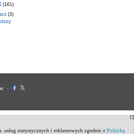
k
(161)
acz
(3)
yższy
ów
•
in. usług statystycznych i reklamowych zgodnie z
Polityką