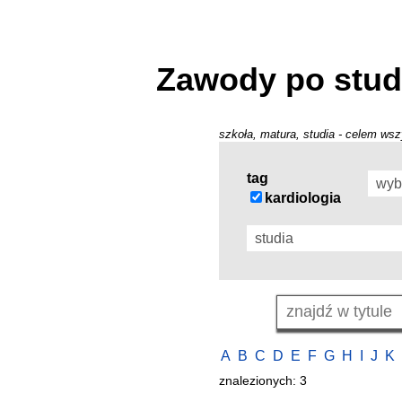
Zawody po stud
szkoła, matura, studia - celem wszy
tag
kardiologia
A
B
C
D
E
F
G
H
I
J
K
znalezionych: 3