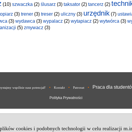
z
techni
(10)
szwaczka
(2)
ślusarz
(3)
taksator
(2)
tancerz
(2)
urzędnik
topiarz
(3)
trener
(3)
treser
(2)
uliczny
(3)
(7)
ustawi
wca
(3)
wydawca
(3)
wypalacz
(2)
wytapiacz
(2)
wytwórca
(3)
w
anizacji
(5)
zmywacz
(3)
Praca dla student
•
•
•
ystajmy wspólnie nasz potencjał!
Kontakt
Patronat
Polityka Prywatności
 plików cookies i podobnych technologii w celu realizacji m.