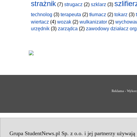
strażnik
szlifier
(7)
strugacz
(2)
szklarz
(3)
technolog
(3)
terapeuta
(2)
tłumacz
(2)
tokarz
(3)
wiertacz
(4)
wozak
(2)
wulkanizator
(2)
wychowa
urzędnik
(3)
zarządca
(2)
zawodowy działacz org
Reklama - Wykorz
Grupa StudentNews.pl Sp. z o.o. i jej partnerzy używają