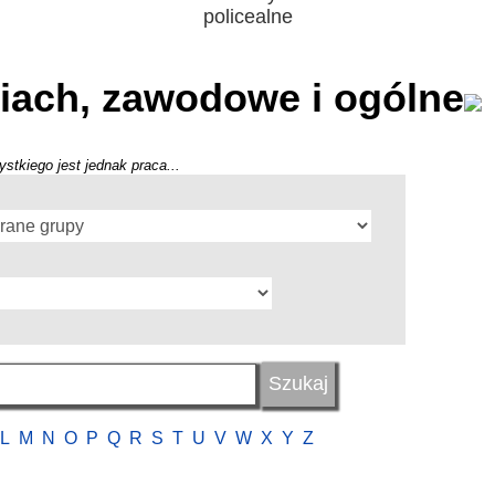
policealne
iach, zawodowe i ogólne
stkiego jest jednak praca...
L
M
N
O
P
Q
R
S
T
U
V
W
X
Y
Z