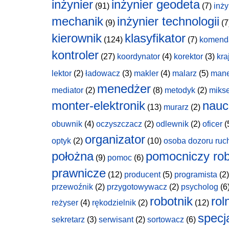
inżynier
inżynier geodeta
(91)
(7)
inży
mechanik
inżynier technologii
(9)
(7
kierownik
klasyfikator
(124)
(7)
komend
kontroler
(27)
koordynator
(4)
korektor
(3)
kra
lektor
(2)
ładowacz
(3)
makler
(4)
malarz
(5)
man
menedżer
mediator
(2)
(8)
metodyk
(2)
miks
monter-elektronik
nauc
(13)
murarz
(2)
obuwnik
(4)
oczyszczacz
(2)
odlewnik
(2)
oficer
(
organizator
optyk
(2)
(10)
osoba dozoru ruc
położna
pomocniczy rob
(9)
pomoc
(6)
prawnicze
(12)
producent
(5)
programista
(2)
przewoźnik
(2)
przygotowywacz
(2)
psycholog
(6
robotnik
rol
reżyser
(4)
rękodzielnik
(2)
(12)
specja
sekretarz
(3)
serwisant
(2)
sortowacz
(6)