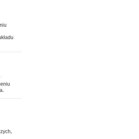
niu
układu
w
zeniu
a.
czych,