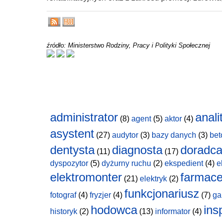
źródło: Ministerstwo Rodziny, Pracy i Polityki Społecznej
administrator
anali
(8)
agent
(5)
aktor
(4)
asystent
(27)
audytor
(3)
bazy danych
(3)
bet
dentysta
diagnosta
doradc
(11)
(17)
dyspozytor
(5)
dyżurny ruchu
(2)
ekspedient
(4)
e
elektromonter
farmace
(21)
elektryk
(2)
funkcjonariusz
fotograf
(4)
fryzjer
(4)
(7)
ga
hodowca
ins
historyk
(2)
(13)
informator
(4)