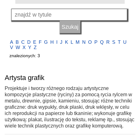
A
B
C
D
E
F
G
H
I
J
K
L
M
N
O
P
Q
R
S
T
U
V
W
X
Y
Z
znalezionych: 3
Artysta grafik
Projektuje i tworzy różnego rodzaju artystyczne
kompozycje plastyczne (ryciny) za pomocą rycia rylcem w
metalu, drewnie, gipsie, kamieniu, stosując różne techniki
graficzne: druk wypukły, druk płaski, druk wklęsły, w celu
ich reprodukcji na papierze lub tkaninie; wykonuje grafikę
użytkową: plakat, ilustrację do tekstu, reklamę itp., stosując
wiele technik plastycznych oraz grafikę komputerową.