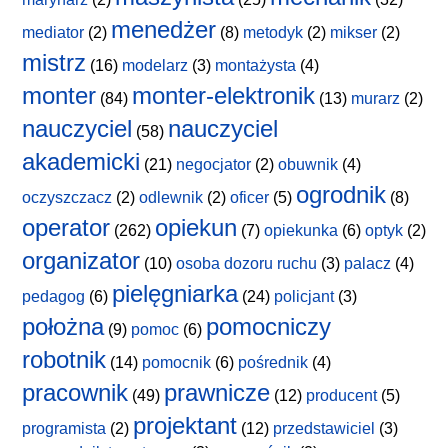
menedżer
mediator
(2)
(8)
metodyk
(2)
mikser
(2)
mistrz
(16)
modelarz
(3)
montażysta
(4)
monter
monter-elektronik
(84)
(13)
murarz
(2)
nauczyciel
nauczyciel
(58)
akademicki
(21)
negocjator
(2)
obuwnik
(4)
ogrodnik
oczyszczacz
(2)
odlewnik
(2)
oficer
(5)
(8)
operator
opiekun
(262)
(7)
opiekunka
(6)
optyk
(2)
organizator
(10)
osoba dozoru ruchu
(3)
palacz
(4)
pielęgniarka
pedagog
(6)
(24)
policjant
(3)
położna
pomocniczy
(9)
pomoc
(6)
robotnik
(14)
pomocnik
(6)
pośrednik
(4)
pracownik
prawnicze
(49)
(12)
producent
(5)
projektant
programista
(2)
(12)
przedstawiciel
(3)