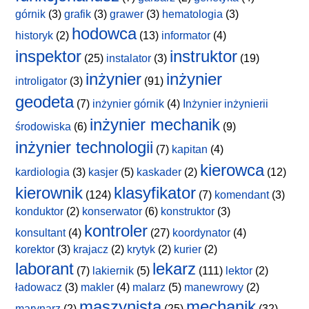
górnik
(3)
grafik
(3)
grawer
(3)
hematologia
(3)
hodowca
historyk
(2)
(13)
informator
(4)
inspektor
instruktor
(25)
instalator
(3)
(19)
inżynier
inżynier
introligator
(3)
(91)
geodeta
(7)
inżynier górnik
(4)
Inżynier inżynierii
inżynier mechanik
środowiska
(6)
(9)
inżynier technologii
(7)
kapitan
(4)
kierowca
kardiologia
(3)
kasjer
(5)
kaskader
(2)
(12)
kierownik
klasyfikator
(124)
(7)
komendant
(3)
konduktor
(2)
konserwator
(6)
konstruktor
(3)
kontroler
konsultant
(4)
(27)
koordynator
(4)
korektor
(3)
krajacz
(2)
krytyk
(2)
kurier
(2)
laborant
lekarz
(7)
lakiernik
(5)
(111)
lektor
(2)
ładowacz
(3)
makler
(4)
malarz
(5)
manewrowy
(2)
maszynista
mechanik
marynarz
(2)
(25)
(32)