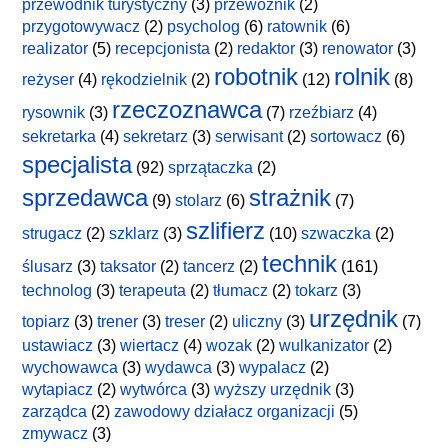
przewodnik turystyczny
(3)
przewoźnik
(2)
przygotowywacz
(2)
psycholog
(6)
ratownik
(6)
realizator
(5)
recepcjonista
(2)
redaktor
(3)
renowator
(3)
robotnik
rolnik
reżyser
(4)
rękodzielnik
(2)
(12)
(8)
rzeczoznawca
rysownik
(3)
(7)
rzeźbiarz
(4)
sekretarka
(4)
sekretarz
(3)
serwisant
(2)
sortowacz
(6)
specjalista
(92)
sprzątaczka
(2)
sprzedawca
strażnik
(9)
stolarz
(6)
(7)
szlifierz
strugacz
(2)
szklarz
(3)
(10)
szwaczka
(2)
technik
ślusarz
(3)
taksator
(2)
tancerz
(2)
(161)
technolog
(3)
terapeuta
(2)
tłumacz
(2)
tokarz
(3)
urzędnik
topiarz
(3)
trener
(3)
treser
(2)
uliczny
(3)
(7)
ustawiacz
(3)
wiertacz
(4)
wozak
(2)
wulkanizator
(2)
wychowawca
(3)
wydawca
(3)
wypalacz
(2)
wytapiacz
(2)
wytwórca
(3)
wyższy urzędnik
(3)
zarządca
(2)
zawodowy działacz organizacji
(5)
zmywacz
(3)