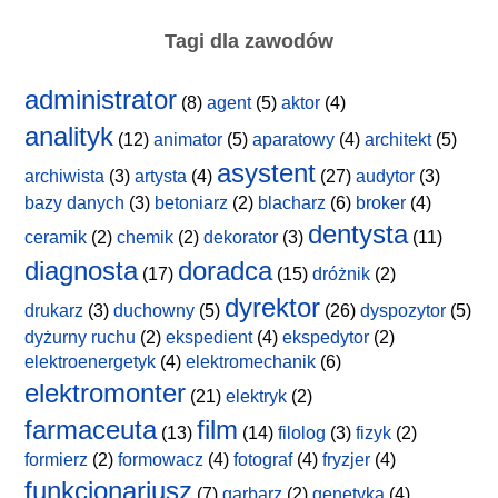
Tagi dla zawodów
administrator
(8)
agent
(5)
aktor
(4)
analityk
(12)
animator
(5)
aparatowy
(4)
architekt
(5)
asystent
archiwista
(3)
artysta
(4)
(27)
audytor
(3)
bazy danych
(3)
betoniarz
(2)
blacharz
(6)
broker
(4)
dentysta
ceramik
(2)
chemik
(2)
dekorator
(3)
(11)
diagnosta
doradca
(17)
(15)
dróżnik
(2)
dyrektor
drukarz
(3)
duchowny
(5)
(26)
dyspozytor
(5)
dyżurny ruchu
(2)
ekspedient
(4)
ekspedytor
(2)
elektroenergetyk
(4)
elektromechanik
(6)
elektromonter
(21)
elektryk
(2)
farmaceuta
film
(13)
(14)
filolog
(3)
fizyk
(2)
formierz
(2)
formowacz
(4)
fotograf
(4)
fryzjer
(4)
funkcjonariusz
(7)
garbarz
(2)
genetyka
(4)