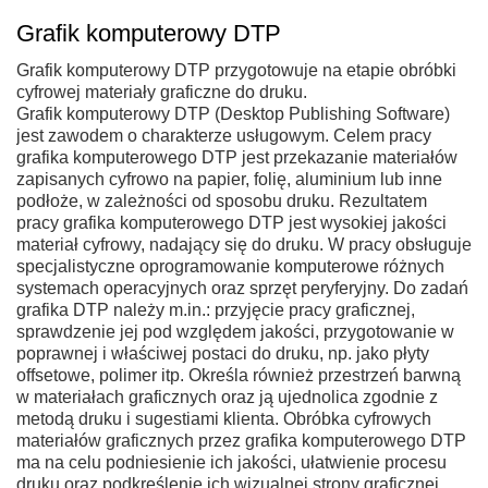
Grafik komputerowy DTP
Grafik komputerowy DTP przygotowuje na etapie obróbki
cyfrowej materiały graficzne do druku.
Grafik komputerowy DTP (Desktop Publishing Software)
jest zawodem o charakterze usługowym. Celem pracy
grafika komputerowego DTP jest przekazanie materiałów
zapisanych cyfrowo na papier, folię, aluminium lub inne
podłoże, w zależności od sposobu druku. Rezultatem
pracy grafika komputerowego DTP jest wysokiej jakości
materiał cyfrowy, nadający się do druku. W pracy obsługuje
specjalistyczne oprogramowanie komputerowe różnych
systemach operacyjnych oraz sprzęt peryferyjny. Do zadań
grafika DTP należy m.in.: przyjęcie pracy graficznej,
sprawdzenie jej pod względem jakości, przygotowanie w
poprawnej i właściwej postaci do druku, np. jako płyty
offsetowe, polimer itp. Określa również przestrzeń barwną
w materiałach graficznych oraz ją ujednolica zgodnie z
metodą druku i sugestiami klienta. Obróbka cyfrowych
materiałów graficznych przez grafika komputerowego DTP
ma na celu podniesienie ich jakości, ułatwienie procesu
druku oraz podkreślenie ich wizualnej strony graficznej.