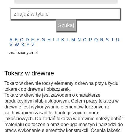
A
B
C
D
E
F
G
H
I
J
K
L
M
N
O
P
Q
R
S
T
U
V
W
X
Y
Z
znalezionych: 3
Tokarz w drewnie
Tokarz w drewnie toczy elementy z drewna przy użyciu
tokarek do drewna i obtaczarek.
Tokarz w drewnie jest zawodem o charakterze
produkcyjnym i/lub usługowym. Celem pracy tokarza w
drewnie jest wykonywanie elementów toczonych z
zachowaniem zasad technologicznych i norm
jakościowych. Do zadań tokarza w drewnie należy dobór
materiału do toczenia oraz obsługa maszyn i narzędzi do
pracy, wykonanie elementów konstrukcji. Ocenia jakości