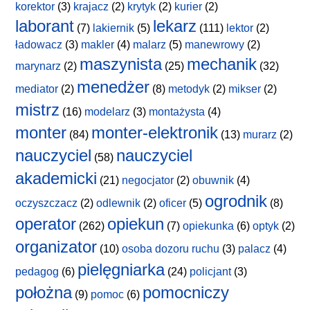
korektor
(3)
krajacz
(2)
krytyk
(2)
kurier
(2)
laborant
lekarz
(7)
lakiernik
(5)
(111)
lektor
(2)
ładowacz
(3)
makler
(4)
malarz
(5)
manewrowy
(2)
maszynista
mechanik
marynarz
(2)
(25)
(32)
menedżer
mediator
(2)
(8)
metodyk
(2)
mikser
(2)
mistrz
(16)
modelarz
(3)
montażysta
(4)
monter
monter-elektronik
(84)
(13)
murarz
(2)
nauczyciel
nauczyciel
(58)
akademicki
(21)
negocjator
(2)
obuwnik
(4)
ogrodnik
oczyszczacz
(2)
odlewnik
(2)
oficer
(5)
(8)
operator
opiekun
(262)
(7)
opiekunka
(6)
optyk
(2)
organizator
(10)
osoba dozoru ruchu
(3)
palacz
(4)
pielęgniarka
pedagog
(6)
(24)
policjant
(3)
położna
pomocniczy
(9)
pomoc
(6)