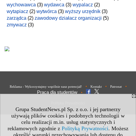
wychowawca
(3)
wydawca
(3)
wypalacz
(2)
wytapiacz
(2)
wytwórca
(3)
wyższy urzędnik
(3)
zarządca
(2)
zawodowy działacz organizacji
(5)
zmywacz
(3)
•
•
•
Reklama - Wykorzystajmy wspólnie nasz potencjał!
Kontakt
Patronat
Praca dla studentów
•
Polityka Prywatności
Grupa StudentNews.pl Sp. z o.o. i jej partnerzy
używają plików cookies i podobnych technologii w
celu realizacji m.in. usług statystycznych i
reklamowych zgodnie z
Polityką Prywatności
. Możesz
określić warunki przechowywania lub dostępu do