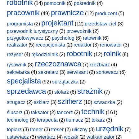
robotnik
(14)
pomocnik
(6)
pośrednik
(4)
pracownik
prawnicze
(49)
(12)
producent
(5)
projektant
programista
(2)
(12)
przedstawiciel
(3)
przewodnik turystyczny
(3)
przewoźnik
(2)
przygotowywacz
(2)
psycholog
(6)
ratownik
(6)
realizator
(5)
recepcjonista
(2)
redaktor
(3)
renowator
(3)
robotnik
rolnik
reżyser
(4)
rękodzielnik
(2)
(12)
(8)
rzeczoznawca
rysownik
(3)
(7)
rzeźbiarz
(4)
sekretarka
(4)
sekretarz
(3)
serwisant
(2)
sortowacz
(6)
specjalista
(92)
sprzątaczka
(2)
sprzedawca
strażnik
(9)
stolarz
(6)
(7)
szlifierz
strugacz
(2)
szklarz
(3)
(10)
szwaczka
(2)
technik
ślusarz
(3)
taksator
(2)
tancerz
(2)
(161)
technolog
(3)
terapeuta
(2)
tłumacz
(2)
tokarz
(3)
urzędnik
topiarz
(3)
trener
(3)
treser
(2)
uliczny
(3)
(7)
ustawiacz
(3)
wiertacz
(4)
wozak
(2)
wulkanizator
(2)