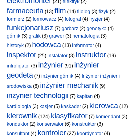
elektromonter
(21)
elektryk
(2)
farmaceuta
film
(13)
(14)
filolog
(3)
fizyk
(2)
formierz
(2)
formowacz
(4)
fotograf
(4)
fryzjer
(4)
funkcjonariusz
(7)
garbarz
(2)
genetyka
(4)
górnik
(3)
grafik
(3)
grawer
(3)
hematologia
(3)
hodowca
historyk
(2)
(13)
informator
(4)
inspektor
instruktor
(25)
instalator
(3)
(19)
inżynier
inżynier
introligator
(3)
(91)
geodeta
(7)
inżynier górnik
(4)
Inżynier inżynierii
inżynier mechanik
środowiska
(6)
(9)
inżynier technologii
(7)
kapitan
(4)
kierowca
kardiologia
(3)
kasjer
(5)
kaskader
(2)
(12)
kierownik
klasyfikator
(124)
(7)
komendant
(3)
konduktor
(2)
konserwator
(6)
konstruktor
(3)
kontroler
konsultant
(4)
(27)
koordynator
(4)