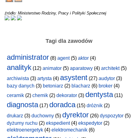
źródło: Ministerstwo Rodziny, Pracy i Polityki Społecznej
Tagi dla zawodów
administrator
(8)
agent
(5)
aktor
(4)
analityk
(12)
animator
(5)
aparatowy
(4)
architekt
(5)
asystent
archiwista
(3)
artysta
(4)
(27)
audytor
(3)
bazy danych
(3)
betoniarz
(2)
blacharz
(6)
broker
(4)
dentysta
ceramik
(2)
chemik
(2)
dekorator
(3)
(11)
diagnosta
doradca
(17)
(15)
dróżnik
(2)
dyrektor
drukarz
(3)
duchowny
(5)
(26)
dyspozytor
(5)
dyżurny ruchu
(2)
ekspedient
(4)
ekspedytor
(2)
elektroenergetyk
(4)
elektromechanik
(6)