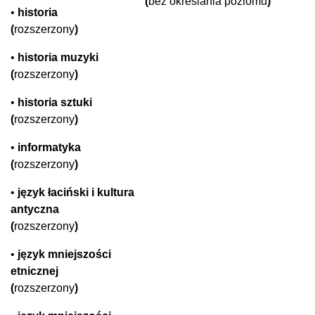
(
bez określania poziomu
)
•
h
istoria
(
rozszerzony
)
•
historia muzyki
(
rozszerzony
)
•
historia sztuki
(
rozszerzony
)
•
informatyka
(
rozszerzony
)
•
język łaciński i kultura
antyczna
(
rozszerzony
)
•
język mniejszości
etnicznej
(
rozszerzony
)