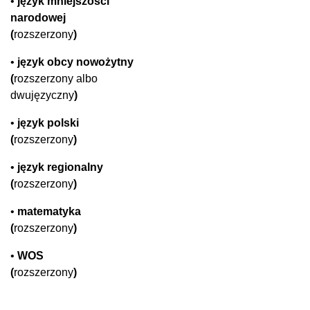
•
język mniejszości
narodowej
(
rozszerzony
)
•
język obcy nowożytny
(
rozszerzony albo
dwujęzyczny
)
•
język polski
(
rozszerzony
)
•
język regionalny
(
rozszerzony
)
•
matematyka
(
rozszerzony
)
•
WOS
(
rozszerzony
)