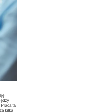
zję
iędzy
 Praca ta
za kilka