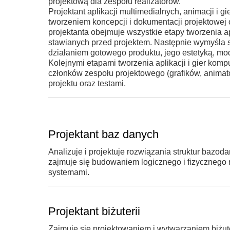
projektową dla zespołu realizatorów.
Projektant aplikacji multimedialnych, animacji 
tworzeniem koncepcji i dokumentacji projektowej o
projektanta obejmuje wszystkie etapy tworzenia a
stawianych przed projektem. Następnie wymyśla s
działaniem gotowego produktu, jego estetyką, mo
Kolejnymi etapami tworzenia aplikacji i gier kom
członków zespołu projektowego (grafików, animato
projektu oraz testami.
Projektant baz danych
Analizuje i projektuje rozwiązania struktur ba
zajmuje się budowaniem logicznego i fizyczneg
systemami.
Projektant biżuterii
Zajmuje się projektowaniem i wytwarzaniem biżute