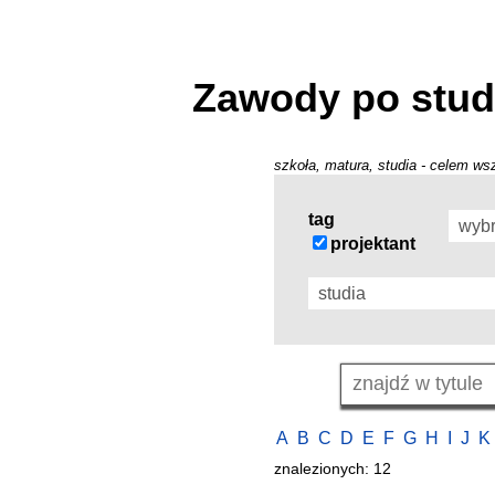
Zawody po stud
szkoła, matura, studia - celem wsz
tag
projektant
A
B
C
D
E
F
G
H
I
J
K
znalezionych: 12