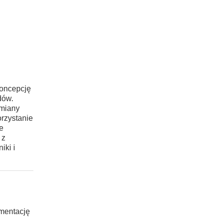
koncepcję
dów.
zmiany
rzystanie
e
 z
iki i
umentację