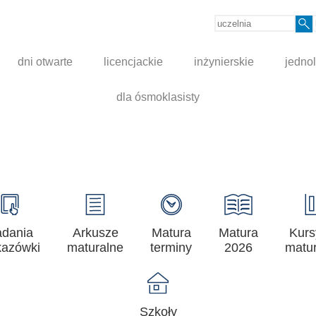
dni otwarte
licencjackie
inżynierskie
jednol
dla ósmoklasisty
adania
Arkusze
Matura
Matura
Kurs
azówki
maturalne
terminy
2026
matur
Szkoły