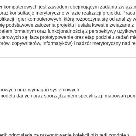
i gier komputerowych jest zawodem obejmującym zadania związan
raz konsultacje merytoryczne w fazie realizacji projektu. Praca
plikacji i gier komputerowych, którą rozpoczyna się od analizy
ię podstawowe założenia projektu i ustala kwestie związane z
delem formalnym oraz funkcjonalnością z perspektywy użytkow
puterowych są: faza prototypowania oraz etap podziału zadań m
rów, copywriterów, informatyków) i nadzór merytoryczny nad re
zodanowych oraz wymagań systemowych;
o modelu danych oraz sporządzaniem specyfikacji mapowań po
rii; odpowiada za przygotowanie kolekcji biżuterii zgodnie z