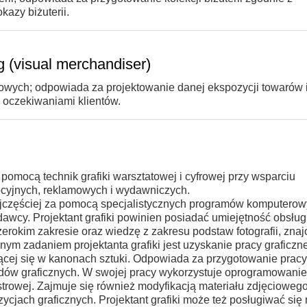
azy biżuterii.
g (visual merchandiser)
wych; odpowiada za projektowanie danej ekspozycji towarów i
 oczekiwaniami klientów.
za pomocą technik grafiki warsztatowej i cyfrowej przy wsparciu
yjnych, reklamowych i wydawniczych.
e najczęściej za pomocą specjalistycznych programów komputerow
awcy. Projektant grafiki powinien posiadać umiejętność obsług
rokim zakresie oraz wiedzę z zakresu podstaw fotografii, zna
ównym zadaniem projektanta grafiki jest uzyskanie pracy graficzne
cej się w kanonach sztuki. Odpowiada za przygotowanie pracy
dów graficznych. W swojej pracy wykorzystuje oprogramowanie
strowej. Zajmuje się również modyfikacją materiału zdjęciowego
cjach graficznych. Projektant grafiki może też posługiwać si