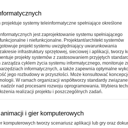
informatycznych
h projektuje systemy teleinformatyczne spełniające określone
einformatycznych jest zaprojektowanie systemu spełniającego
kcjonalne i niefunkcjonalne. Projektant/architekt systemów
zygotowuje projekt systemu uwzględniający uwarunkowania
kresie infrastruktury sprzętowej, sieciowej i aplikacji, tworzy 
umentuje projekty systemów z zastosowaniem przyjętych standar
ch zarządza cyklem życia systemu informatycznego, monitoruje 
arzędziach informatycznych, a także zapewnia optymalne wyko
ść jego rozbudowy w przyszłości. Może konsultować koncepcj
nologii. W ramach organizacji współtworzy standardy związane
 nadzór nad procesami rozwoju oprogramowania. Wybiera techn
ożenia realizacji projektu i poszczególnych zadań.
, animacji i gier komputerowych
gier komputerowych tworzy scenariusz aplikacji lub gry oraz dok