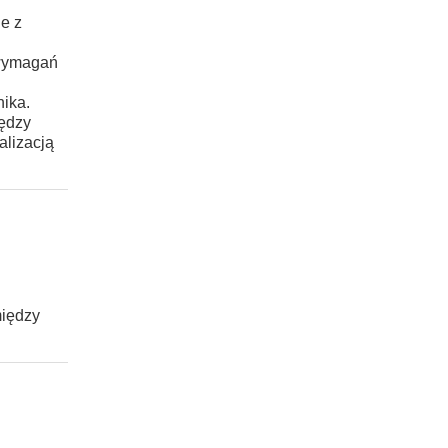
e z
 wymagań
nika.
iędzy
alizacją
między