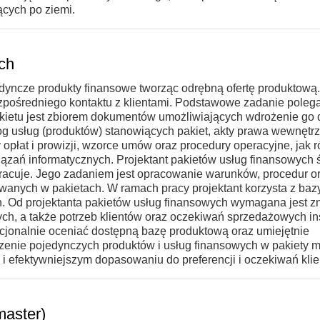
cych po ziemi.
ch
edyncze produkty finansowe tworząc odrębną ofertę produktową.
zpośredniego kontaktu z klientami. Podstawowe zadanie poleg
akietu jest zbiorem dokumentów umożliwiających wdrożenie go d
alog usług (produktów) stanowiących pakiet, akty prawa wewnętr
y opłat i prowizji, wzorce umów oraz procedury operacyjne, jak 
ązań informatycznych. Projektant pakietów usług finansowych
łpracuje. Jego zadaniem jest opracowanie warunków, procedur o
wanych w pakietach. W ramach pracy projektant korzysta z baz
ych. Od projektanta pakietów usług finansowych wymagana jest 
ch, a także potrzeb klientów oraz oczekiwań sprzedażowych ins
acjonalnie oceniać dostępną bazę produktową oraz umiejętnie
zenie pojedynczych produktów i usług finansowych w pakiety 
i efektywniejszym dopasowaniu do preferencji i oczekiwań klie
master)