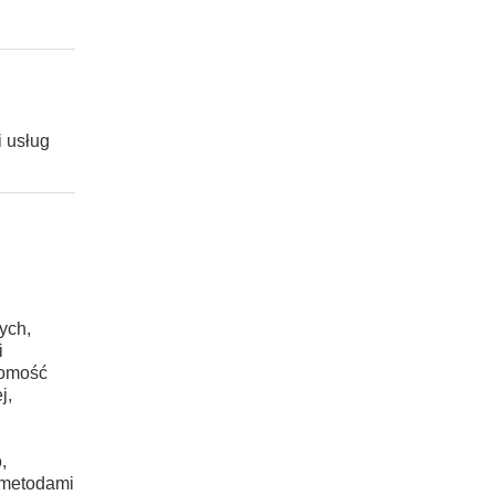
 usług
ych,
i
jomość
j,
,
ę metodami