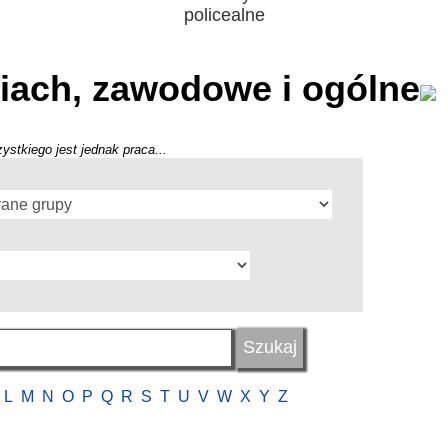
policealne
iach, zawodowe i ogólne
ystkiego jest jednak praca...
L
M
N
O
P
Q
R
S
T
U
V
W
X
Y
Z