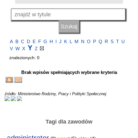
A
B
C
D
E
F
G
H
I
J
K
L
M
N
O
P
Q
R
S
T
U
Y
V
W
X
Z
znalezionych: 0
Brak wpisów spełniających wybrane kryteria
źródło: Ministerstwo Rodziny, Pracy i Polityki Społecznej
Tagi dla zawodów
administrator