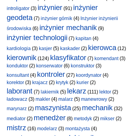
inżynier
inżynier
introligator
(3)
(91)
geodeta
(7)
inżynier górnik
(4)
Inżynier inżynierii
inżynier mechanik
środowiska
(6)
(9)
inżynier technologii
(7)
kapitan
(4)
kierowca
kardiologia
(3)
kasjer
(5)
kaskader
(2)
(12)
kierownik
klasyfikator
(124)
(7)
komendant
(3)
konduktor
(2)
konserwator
(6)
konstruktor
(3)
kontroler
konsultant
(4)
(27)
koordynator
(4)
korektor
(3)
krajacz
(2)
krytyk
(2)
kurier
(2)
laborant
lekarz
(7)
lakiernik
(5)
(111)
lektor
(2)
ładowacz
(3)
makler
(4)
malarz
(5)
manewrowy
(2)
maszynista
mechanik
marynarz
(2)
(25)
(32)
menedżer
mediator
(2)
(8)
metodyk
(2)
mikser
(2)
mistrz
(16)
modelarz
(3)
montażysta
(4)