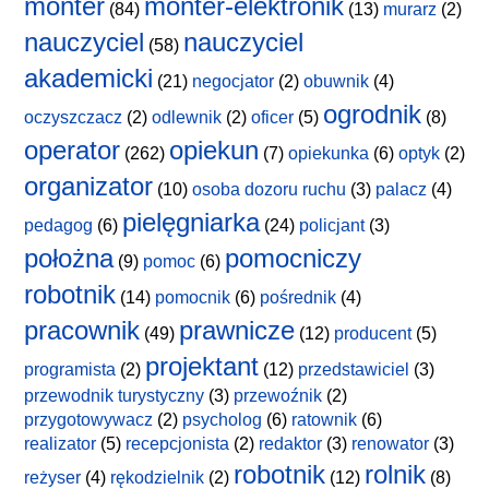
monter
monter-elektronik
(84)
(13)
murarz
(2)
nauczyciel
nauczyciel
(58)
akademicki
(21)
negocjator
(2)
obuwnik
(4)
ogrodnik
oczyszczacz
(2)
odlewnik
(2)
oficer
(5)
(8)
operator
opiekun
(262)
(7)
opiekunka
(6)
optyk
(2)
organizator
(10)
osoba dozoru ruchu
(3)
palacz
(4)
pielęgniarka
pedagog
(6)
(24)
policjant
(3)
położna
pomocniczy
(9)
pomoc
(6)
robotnik
(14)
pomocnik
(6)
pośrednik
(4)
pracownik
prawnicze
(49)
(12)
producent
(5)
projektant
programista
(2)
(12)
przedstawiciel
(3)
przewodnik turystyczny
(3)
przewoźnik
(2)
przygotowywacz
(2)
psycholog
(6)
ratownik
(6)
realizator
(5)
recepcjonista
(2)
redaktor
(3)
renowator
(3)
robotnik
rolnik
reżyser
(4)
rękodzielnik
(2)
(12)
(8)