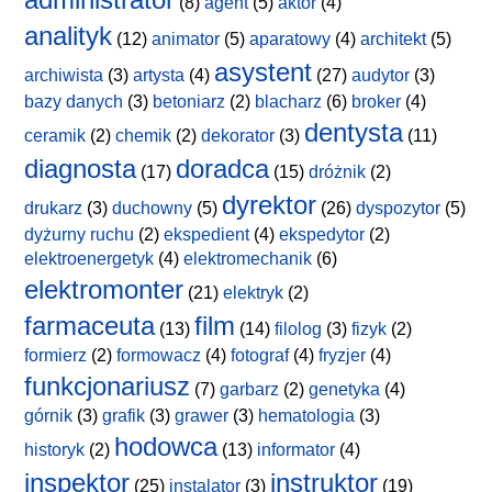
(8)
agent
(5)
aktor
(4)
analityk
(12)
animator
(5)
aparatowy
(4)
architekt
(5)
asystent
archiwista
(3)
artysta
(4)
(27)
audytor
(3)
bazy danych
(3)
betoniarz
(2)
blacharz
(6)
broker
(4)
dentysta
ceramik
(2)
chemik
(2)
dekorator
(3)
(11)
diagnosta
doradca
(17)
(15)
dróżnik
(2)
dyrektor
drukarz
(3)
duchowny
(5)
(26)
dyspozytor
(5)
dyżurny ruchu
(2)
ekspedient
(4)
ekspedytor
(2)
elektroenergetyk
(4)
elektromechanik
(6)
elektromonter
(21)
elektryk
(2)
farmaceuta
film
(13)
(14)
filolog
(3)
fizyk
(2)
formierz
(2)
formowacz
(4)
fotograf
(4)
fryzjer
(4)
funkcjonariusz
(7)
garbarz
(2)
genetyka
(4)
górnik
(3)
grafik
(3)
grawer
(3)
hematologia
(3)
hodowca
historyk
(2)
(13)
informator
(4)
inspektor
instruktor
(25)
instalator
(3)
(19)