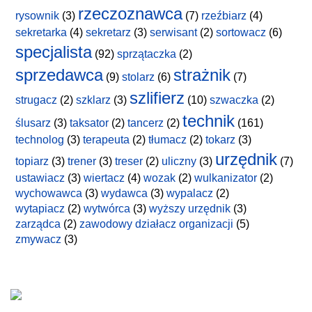
rzeczoznawca
rysownik
(3)
(7)
rzeźbiarz
(4)
sekretarka
(4)
sekretarz
(3)
serwisant
(2)
sortowacz
(6)
specjalista
(92)
sprzątaczka
(2)
sprzedawca
strażnik
(9)
stolarz
(6)
(7)
szlifierz
strugacz
(2)
szklarz
(3)
(10)
szwaczka
(2)
technik
ślusarz
(3)
taksator
(2)
tancerz
(2)
(161)
technolog
(3)
terapeuta
(2)
tłumacz
(2)
tokarz
(3)
urzędnik
topiarz
(3)
trener
(3)
treser
(2)
uliczny
(3)
(7)
ustawiacz
(3)
wiertacz
(4)
wozak
(2)
wulkanizator
(2)
wychowawca
(3)
wydawca
(3)
wypalacz
(2)
wytapiacz
(2)
wytwórca
(3)
wyższy urzędnik
(3)
zarządca
(2)
zawodowy działacz organizacji
(5)
zmywacz
(3)