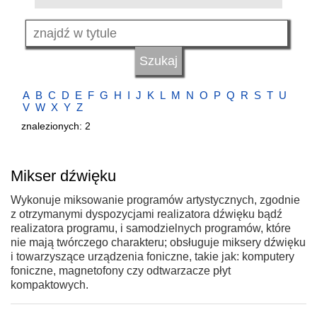
A
B
C
D
E
F
G
H
I
J
K
L
M
N
O
P
Q
R
S
T
U
V
W
X
Y
Z
znalezionych: 2
Mikser dźwięku
Wykonuje miksowanie programów artystycznych, zgodnie
z otrzymanymi dyspozycjami realizatora dźwięku bądź
realizatora programu, i samodzielnych programów, które
nie mają twórczego charakteru; obsługuje miksery dźwięku
i towarzyszące urządzenia foniczne, takie jak: komputery
foniczne, magnetofony czy odtwarzacze płyt
kompaktowych.