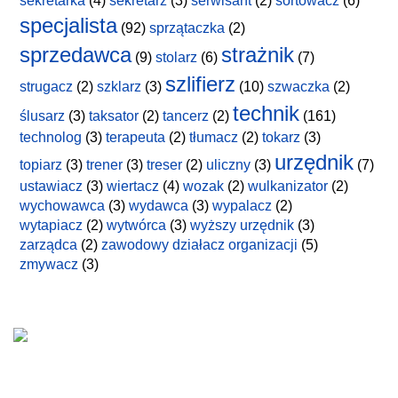
sekretarka
(4)
sekretarz
(3)
serwisant
(2)
sortowacz
(6)
specjalista
(92)
sprzątaczka
(2)
sprzedawca
strażnik
(9)
stolarz
(6)
(7)
szlifierz
strugacz
(2)
szklarz
(3)
(10)
szwaczka
(2)
technik
ślusarz
(3)
taksator
(2)
tancerz
(2)
(161)
technolog
(3)
terapeuta
(2)
tłumacz
(2)
tokarz
(3)
urzędnik
topiarz
(3)
trener
(3)
treser
(2)
uliczny
(3)
(7)
ustawiacz
(3)
wiertacz
(4)
wozak
(2)
wulkanizator
(2)
wychowawca
(3)
wydawca
(3)
wypalacz
(2)
wytapiacz
(2)
wytwórca
(3)
wyższy urzędnik
(3)
zarządca
(2)
zawodowy działacz organizacji
(5)
zmywacz
(3)