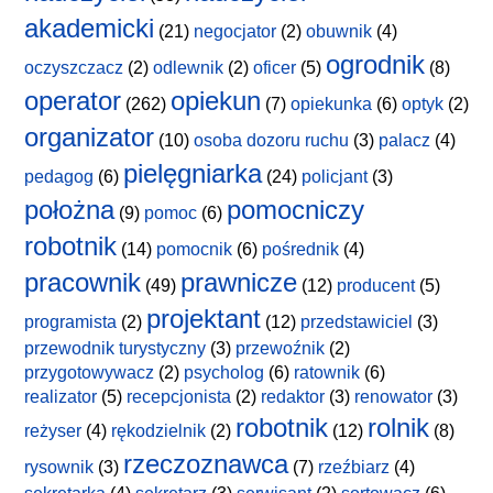
akademicki
(21)
negocjator
(2)
obuwnik
(4)
ogrodnik
oczyszczacz
(2)
odlewnik
(2)
oficer
(5)
(8)
operator
opiekun
(262)
(7)
opiekunka
(6)
optyk
(2)
organizator
(10)
osoba dozoru ruchu
(3)
palacz
(4)
pielęgniarka
pedagog
(6)
(24)
policjant
(3)
położna
pomocniczy
(9)
pomoc
(6)
robotnik
(14)
pomocnik
(6)
pośrednik
(4)
pracownik
prawnicze
(49)
(12)
producent
(5)
projektant
programista
(2)
(12)
przedstawiciel
(3)
przewodnik turystyczny
(3)
przewoźnik
(2)
przygotowywacz
(2)
psycholog
(6)
ratownik
(6)
realizator
(5)
recepcjonista
(2)
redaktor
(3)
renowator
(3)
robotnik
rolnik
reżyser
(4)
rękodzielnik
(2)
(12)
(8)
rzeczoznawca
rysownik
(3)
(7)
rzeźbiarz
(4)