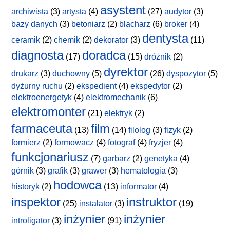
asystent
archiwista
(3)
artysta
(4)
(27)
audytor
(3)
bazy danych
(3)
betoniarz
(2)
blacharz
(6)
broker
(4)
dentysta
ceramik
(2)
chemik
(2)
dekorator
(3)
(11)
diagnosta
doradca
(17)
(15)
dróżnik
(2)
dyrektor
drukarz
(3)
duchowny
(5)
(26)
dyspozytor
(5)
dyżurny ruchu
(2)
ekspedient
(4)
ekspedytor
(2)
elektroenergetyk
(4)
elektromechanik
(6)
elektromonter
(21)
elektryk
(2)
farmaceuta
film
(13)
(14)
filolog
(3)
fizyk
(2)
formierz
(2)
formowacz
(4)
fotograf
(4)
fryzjer
(4)
funkcjonariusz
(7)
garbarz
(2)
genetyka
(4)
górnik
(3)
grafik
(3)
grawer
(3)
hematologia
(3)
hodowca
historyk
(2)
(13)
informator
(4)
inspektor
instruktor
(25)
instalator
(3)
(19)
inżynier
inżynier
introligator
(3)
(91)