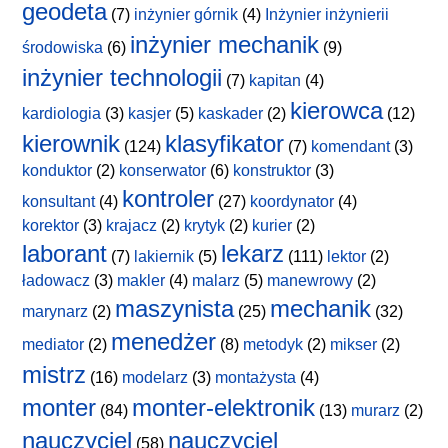
geodeta
(7)
inżynier górnik
(4)
Inżynier inżynierii
inżynier mechanik
środowiska
(6)
(9)
inżynier technologii
(7)
kapitan
(4)
kierowca
kardiologia
(3)
kasjer
(5)
kaskader
(2)
(12)
kierownik
klasyfikator
(124)
(7)
komendant
(3)
konduktor
(2)
konserwator
(6)
konstruktor
(3)
kontroler
konsultant
(4)
(27)
koordynator
(4)
korektor
(3)
krajacz
(2)
krytyk
(2)
kurier
(2)
laborant
lekarz
(7)
lakiernik
(5)
(111)
lektor
(2)
ładowacz
(3)
makler
(4)
malarz
(5)
manewrowy
(2)
maszynista
mechanik
marynarz
(2)
(25)
(32)
menedżer
mediator
(2)
(8)
metodyk
(2)
mikser
(2)
mistrz
(16)
modelarz
(3)
montażysta
(4)
monter
monter-elektronik
(84)
(13)
murarz
(2)
nauczyciel
nauczyciel
(58)