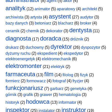
(8)
agent
(5)
aktor
(4)
analityk
(12)
animator
(5)
aparatowy
(4)
architekt
(5)
asystent
archiwista
(3)
artysta
(4)
(27)
audytor
(3)
bazy danych
(3)
betoniarz
(2)
blacharz
(6)
broker
(4)
dentysta
ceramik
(2)
chemik
(2)
dekorator
(3)
(11)
diagnosta
doradca
(17)
(15)
dróżnik
(2)
dyrektor
drukarz
(3)
duchowny
(5)
(26)
dyspozytor
(5)
dyżurny ruchu
(2)
ekspedient
(4)
ekspedytor
(2)
elektroenergetyk
(4)
elektromechanik
(6)
elektromonter
(21)
elektryk
(2)
farmaceuta
film
(13)
(14)
filolog
(3)
fizyk
(2)
formierz
(2)
formowacz
(4)
fotograf
(4)
fryzjer
(4)
funkcjonariusz
(7)
garbarz
(2)
genetyka
(4)
górnik
(3)
grafik
(3)
grawer
(3)
hematologia
(3)
hodowca
historyk
(2)
(13)
informator
(4)
inspektor
instruktor
(25)
instalator
(3)
(19)