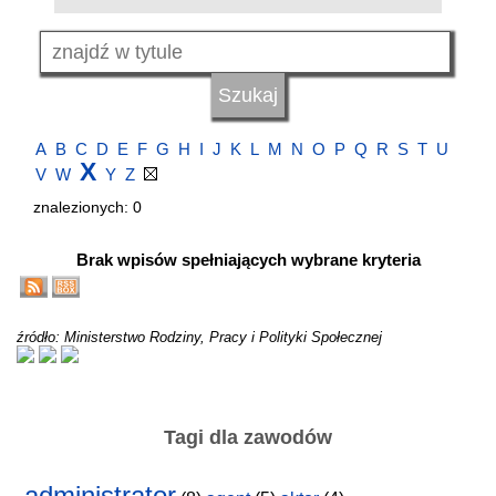
A
B
C
D
E
F
G
H
I
J
K
L
M
N
O
P
Q
R
S
T
U
X
V
W
Y
Z
znalezionych: 0
Brak wpisów spełniających wybrane kryteria
źródło: Ministerstwo Rodziny, Pracy i Polityki Społecznej
Tagi dla zawodów
administrator