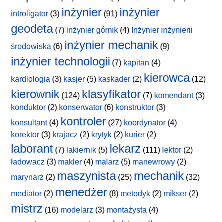
inżynier
inżynier
introligator
(3)
(91)
geodeta
(7)
inżynier górnik
(4)
Inżynier inżynierii
inżynier mechanik
środowiska
(6)
(9)
inżynier technologii
(7)
kapitan
(4)
kierowca
kardiologia
(3)
kasjer
(5)
kaskader
(2)
(12)
kierownik
klasyfikator
(124)
(7)
komendant
(3)
konduktor
(2)
konserwator
(6)
konstruktor
(3)
kontroler
konsultant
(4)
(27)
koordynator
(4)
korektor
(3)
krajacz
(2)
krytyk
(2)
kurier
(2)
laborant
lekarz
(7)
lakiernik
(5)
(111)
lektor
(2)
ładowacz
(3)
makler
(4)
malarz
(5)
manewrowy
(2)
maszynista
mechanik
marynarz
(2)
(25)
(32)
menedżer
mediator
(2)
(8)
metodyk
(2)
mikser
(2)
mistrz
(16)
modelarz
(3)
montażysta
(4)