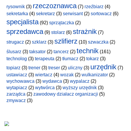
rzeczoznawca
rysownik
(3)
(7)
rzeźbiarz
(4)
sekretarka
(4)
sekretarz
(3)
serwisant
(2)
sortowacz
(6)
specjalista
(92)
sprzątaczka
(2)
sprzedawca
strażnik
(9)
stolarz
(6)
(7)
szlifierz
strugacz
(2)
szklarz
(3)
(10)
szwaczka
(2)
technik
ślusarz
(3)
taksator
(2)
tancerz
(2)
(161)
technolog
(3)
terapeuta
(2)
tłumacz
(2)
tokarz
(3)
urzędnik
topiarz
(3)
trener
(3)
treser
(2)
uliczny
(3)
(7)
ustawiacz
(3)
wiertacz
(4)
wozak
(2)
wulkanizator
(2)
wychowawca
(3)
wydawca
(3)
wypalacz
(2)
wytapiacz
(2)
wytwórca
(3)
wyższy urzędnik
(3)
zarządca
(2)
zawodowy działacz organizacji
(5)
zmywacz
(3)