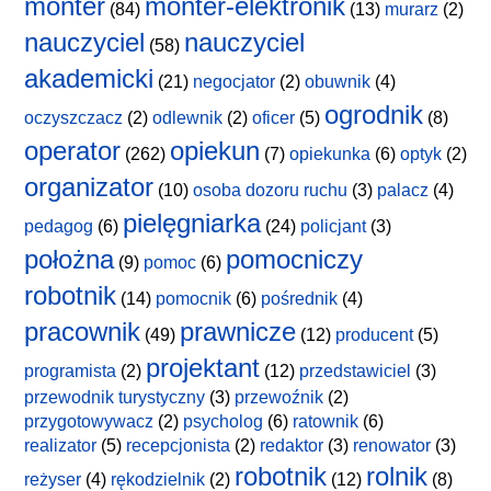
monter
monter-elektronik
(84)
(13)
murarz
(2)
nauczyciel
nauczyciel
(58)
akademicki
(21)
negocjator
(2)
obuwnik
(4)
ogrodnik
oczyszczacz
(2)
odlewnik
(2)
oficer
(5)
(8)
operator
opiekun
(262)
(7)
opiekunka
(6)
optyk
(2)
organizator
(10)
osoba dozoru ruchu
(3)
palacz
(4)
pielęgniarka
pedagog
(6)
(24)
policjant
(3)
położna
pomocniczy
(9)
pomoc
(6)
robotnik
(14)
pomocnik
(6)
pośrednik
(4)
pracownik
prawnicze
(49)
(12)
producent
(5)
projektant
programista
(2)
(12)
przedstawiciel
(3)
przewodnik turystyczny
(3)
przewoźnik
(2)
przygotowywacz
(2)
psycholog
(6)
ratownik
(6)
realizator
(5)
recepcjonista
(2)
redaktor
(3)
renowator
(3)
robotnik
rolnik
reżyser
(4)
rękodzielnik
(2)
(12)
(8)