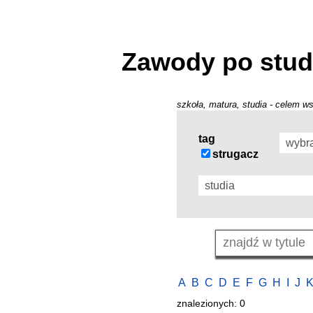
Zawody po stud
szkoła, matura, studia - celem ws
tag
strugacz
A
B
C
D
E
F
G
H
I
J
znalezionych: 0