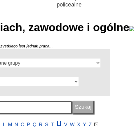
policealne
iach, zawodowe i ogólne
zystkiego jest jednak praca...
U
K
L
M
N
O
P
Q
R
S
T
V
W
X
Y
Z