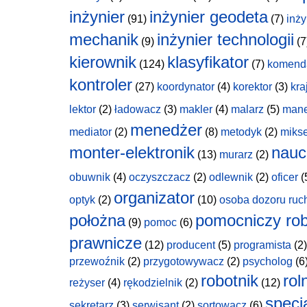
inżynier
inżynier geodeta
(91)
(7)
inży
mechanik
inżynier technologii
(9)
(7
kierownik
klasyfikator
(124)
(7)
komend
kontroler
(27)
koordynator
(4)
korektor
(3)
kra
lektor
(2)
ładowacz
(3)
makler
(4)
malarz
(5)
man
menedżer
mediator
(2)
(8)
metodyk
(2)
miks
monter-elektronik
nauc
(13)
murarz
(2)
obuwnik
(4)
oczyszczacz
(2)
odlewnik
(2)
oficer
(
organizator
optyk
(2)
(10)
osoba dozoru ruc
położna
pomocniczy rob
(9)
pomoc
(6)
prawnicze
(12)
producent
(5)
programista
(2)
przewoźnik
(2)
przygotowywacz
(2)
psycholog
(6
robotnik
rol
reżyser
(4)
rękodzielnik
(2)
(12)
specja
sekretarz
(3)
serwisant
(2)
sortowacz
(6)