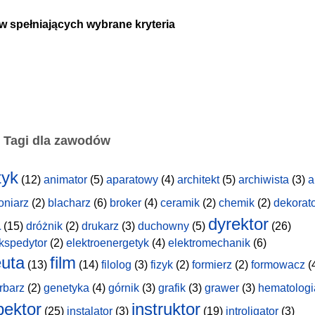
w spełniających wybrane kryteria
Tagi dla zawodów
tyk
(12)
animator
(5)
aparatowy
(4)
architekt
(5)
archiwista
(3)
a
oniarz
(2)
blacharz
(6)
broker
(4)
ceramik
(2)
chemik
(2)
dekorat
a
dyrektor
(15)
dróżnik
(2)
drukarz
(3)
duchowny
(5)
(26)
kspedytor
(2)
elektroenergetyk
(4)
elektromechanik
(6)
uta
film
(13)
(14)
filolog
(3)
fizyk
(2)
formierz
(2)
formowacz
(
rbarz
(2)
genetyka
(4)
górnik
(3)
grafik
(3)
grawer
(3)
hematologi
pektor
instruktor
(25)
instalator
(3)
(19)
introligator
(3)