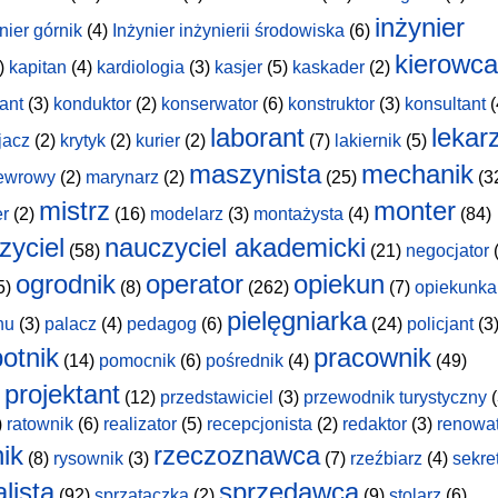
inżynier
nier górnik
(4)
Inżynier inżynierii środowiska
(6)
kierowca
)
kapitan
(4)
kardiologia
(3)
kasjer
(5)
kaskader
(2)
ant
(3)
konduktor
(2)
konserwator
(6)
konstruktor
(3)
konsultant
(
laborant
lekar
jacz
(2)
krytyk
(2)
kurier
(2)
(7)
lakiernik
(5)
maszynista
mechanik
ewrowy
(2)
marynarz
(2)
(25)
(3
mistrz
monter
er
(2)
(16)
modelarz
(3)
montażysta
(4)
(84)
zyciel
nauczyciel akademicki
(58)
(21)
negocjator
(
ogrodnik
operator
opiekun
5)
(8)
(262)
(7)
opiekunka
pielęgniarka
hu
(3)
palacz
(4)
pedagog
(6)
(24)
policjant
(3
otnik
pracownik
(14)
pomocnik
(6)
pośrednik
(4)
(49)
projektant
(12)
przedstawiciel
(3)
przewodnik turystyczny
(
)
ratownik
(6)
realizator
(5)
recepcjonista
(2)
redaktor
(3)
renowa
nik
rzeczoznawca
(8)
rysownik
(3)
(7)
rzeźbiarz
(4)
sekre
lista
sprzedawca
(92)
sprzątaczka
(2)
(9)
stolarz
(6)