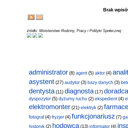
Brak wpisó
źródło: Ministerstwo Rodziny, Pracy i Polityki Społecznej
administrator
anali
(8)
agent
(5)
aktor
(4)
asystent
(27)
audytor
(3)
bazy danych
(3)
bet
dentysta
diagnosta
doradc
(11)
(17)
dyspozytor
(5)
dyżurny ruchu
(2)
ekspedient
(4)
e
elektromonter
farmace
(21)
elektryk
(2)
funkcjonariusz
fotograf
(4)
fryzjer
(4)
(7)
ga
hodowca
ins
historyk
(2)
(13)
informator
(4)