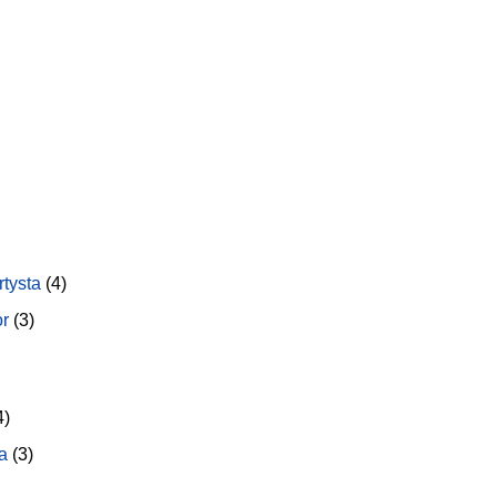
rtysta
(4)
or
(3)
4)
a
(3)