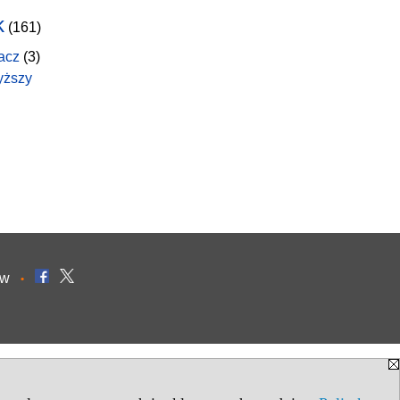
k
(161)
acz
(3)
yższy
ów
•