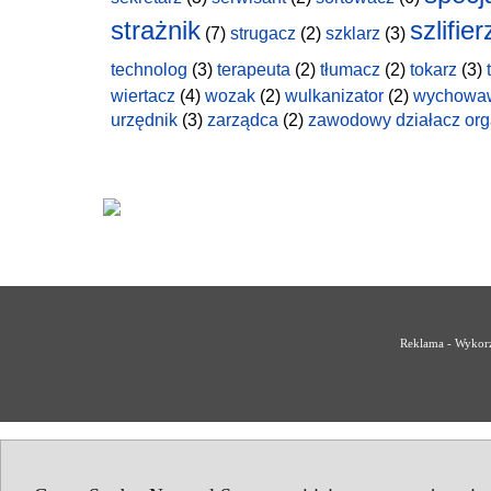
strażnik
szlifier
(7)
strugacz
(2)
szklarz
(3)
technolog
(3)
terapeuta
(2)
tłumacz
(2)
tokarz
(3)
wiertacz
(4)
wozak
(2)
wulkanizator
(2)
wychowa
urzędnik
(3)
zarządca
(2)
zawodowy działacz org
Reklama - Wykorz