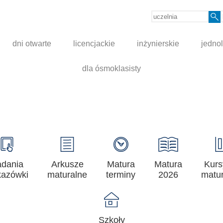
dni otwarte
licencjackie
inżynierskie
jednol
dla ósmoklasisty
adania
Arkusze
Matura
Matura
Kurs
azówki
maturalne
terminy
2026
matur
Szkoły