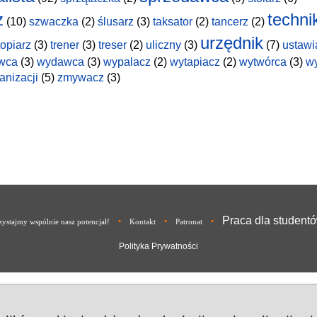
z
techni
(10)
szwaczka
(2)
ślusarz
(3)
taksator
(2)
tancerz
(2)
urzędnik
topiarz
(3)
trener
(3)
treser
(2)
uliczny
(3)
(7)
ustawi
wca
(3)
wydawca
(3)
wypalacz
(2)
wytapiacz
(2)
wytwórca
(3)
w
anizacji
(5)
zmywacz
(3)
Praca dla student
•
•
•
ystajmy wspólnie nasz potencjał!
Kontakt
Patronat
Polityka Prywatności