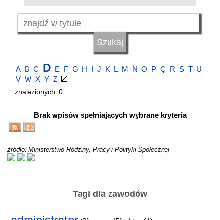
D
A
B
C
E
F
G
H
I
J
K
L
M
N
O
P
Q
R
S
T
U
V
W
X
Y
Z
znalezionych: 0
Brak wpisów spełniających wybrane kryteria
źródło: Ministerstwo Rodziny, Pracy i Polityki Społecznej
Tagi dla zawodów
administrator