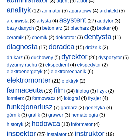
(8)
agent
(5)
aktor
(4)
analityk
(12)
animator
(5)
aparatowy
(4)
architekt
(5)
asystent
archiwista
(3)
artysta
(4)
(27)
audytor
(3)
bazy danych
(3)
betoniarz
(2)
blacharz
(6)
broker
(4)
dentysta
ceramik
(2)
chemik
(2)
dekorator
(3)
(11)
diagnosta
doradca
(17)
(15)
dróżnik
(2)
dyrektor
drukarz
(3)
duchowny
(5)
(26)
dyspozytor
(5)
dyżurny ruchu
(2)
ekspedient
(4)
ekspedytor
(2)
elektroenergetyk
(4)
elektromechanik
(6)
elektromonter
(21)
elektryk
(2)
farmaceuta
film
(13)
(14)
filolog
(3)
fizyk
(2)
formierz
(2)
formowacz
(4)
fotograf
(4)
fryzjer
(4)
funkcjonariusz
(7)
garbarz
(2)
genetyka
(4)
górnik
(3)
grafik
(3)
grawer
(3)
hematologia
(3)
hodowca
historyk
(2)
(13)
informator
(4)
inspektor
instruktor
(25)
instalator
(3)
(19)