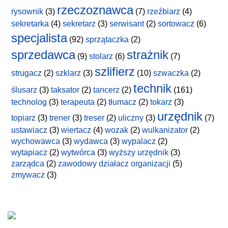
rzeczoznawca
rysownik
(3)
(7)
rzeźbiarz
(4)
sekretarka
(4)
sekretarz
(3)
serwisant
(2)
sortowacz
(6)
specjalista
(92)
sprzątaczka
(2)
sprzedawca
strażnik
(9)
stolarz
(6)
(7)
szlifierz
strugacz
(2)
szklarz
(3)
(10)
szwaczka
(2)
technik
ślusarz
(3)
taksator
(2)
tancerz
(2)
(161)
technolog
(3)
terapeuta
(2)
tłumacz
(2)
tokarz
(3)
urzędnik
topiarz
(3)
trener
(3)
treser
(2)
uliczny
(3)
(7)
ustawiacz
(3)
wiertacz
(4)
wozak
(2)
wulkanizator
(2)
wychowawca
(3)
wydawca
(3)
wypalacz
(2)
wytapiacz
(2)
wytwórca
(3)
wyższy urzędnik
(3)
zarządca
(2)
zawodowy działacz organizacji
(5)
zmywacz
(3)