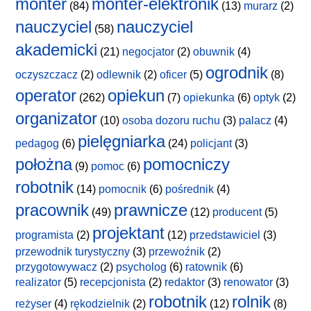
monter
monter-elektronik
(84)
(13)
murarz
(2)
nauczyciel
nauczyciel
(58)
akademicki
(21)
negocjator
(2)
obuwnik
(4)
ogrodnik
oczyszczacz
(2)
odlewnik
(2)
oficer
(5)
(8)
operator
opiekun
(262)
(7)
opiekunka
(6)
optyk
(2)
organizator
(10)
osoba dozoru ruchu
(3)
palacz
(4)
pielęgniarka
pedagog
(6)
(24)
policjant
(3)
położna
pomocniczy
(9)
pomoc
(6)
robotnik
(14)
pomocnik
(6)
pośrednik
(4)
pracownik
prawnicze
(49)
(12)
producent
(5)
projektant
programista
(2)
(12)
przedstawiciel
(3)
przewodnik turystyczny
(3)
przewoźnik
(2)
przygotowywacz
(2)
psycholog
(6)
ratownik
(6)
realizator
(5)
recepcjonista
(2)
redaktor
(3)
renowator
(3)
robotnik
rolnik
reżyser
(4)
rękodzielnik
(2)
(12)
(8)