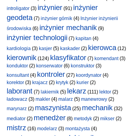
inżynier
inżynier
introligator
(3)
(91)
geodeta
(7)
inżynier górnik
(4)
Inżynier inżynierii
inżynier mechanik
środowiska
(6)
(9)
inżynier technologii
(7)
kapitan
(4)
kierowca
kardiologia
(3)
kasjer
(5)
kaskader
(2)
(12)
kierownik
klasyfikator
(124)
(7)
komendant
(3)
konduktor
(2)
konserwator
(6)
konstruktor
(3)
kontroler
konsultant
(4)
(27)
koordynator
(4)
korektor
(3)
krajacz
(2)
krytyk
(2)
kurier
(2)
laborant
lekarz
(7)
lakiernik
(5)
(111)
lektor
(2)
ładowacz
(3)
makler
(4)
malarz
(5)
manewrowy
(2)
maszynista
mechanik
marynarz
(2)
(25)
(32)
menedżer
mediator
(2)
(8)
metodyk
(2)
mikser
(2)
mistrz
(16)
modelarz
(3)
montażysta
(4)