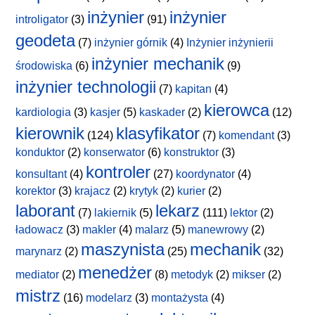
inżynier
inżynier
introligator
(3)
(91)
geodeta
(7)
inżynier górnik
(4)
Inżynier inżynierii
inżynier mechanik
środowiska
(6)
(9)
inżynier technologii
(7)
kapitan
(4)
kierowca
kardiologia
(3)
kasjer
(5)
kaskader
(2)
(12)
kierownik
klasyfikator
(124)
(7)
komendant
(3)
konduktor
(2)
konserwator
(6)
konstruktor
(3)
kontroler
konsultant
(4)
(27)
koordynator
(4)
korektor
(3)
krajacz
(2)
krytyk
(2)
kurier
(2)
laborant
lekarz
(7)
lakiernik
(5)
(111)
lektor
(2)
ładowacz
(3)
makler
(4)
malarz
(5)
manewrowy
(2)
maszynista
mechanik
marynarz
(2)
(25)
(32)
menedżer
mediator
(2)
(8)
metodyk
(2)
mikser
(2)
mistrz
(16)
modelarz
(3)
montażysta
(4)