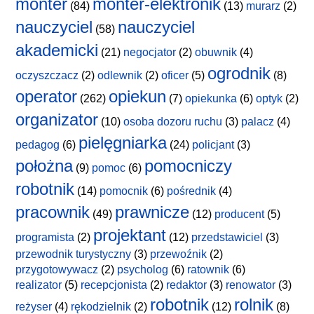
monter
monter-elektronik
(84)
(13)
murarz
(2)
nauczyciel
nauczyciel
(58)
akademicki
(21)
negocjator
(2)
obuwnik
(4)
ogrodnik
oczyszczacz
(2)
odlewnik
(2)
oficer
(5)
(8)
operator
opiekun
(262)
(7)
opiekunka
(6)
optyk
(2)
organizator
(10)
osoba dozoru ruchu
(3)
palacz
(4)
pielęgniarka
pedagog
(6)
(24)
policjant
(3)
położna
pomocniczy
(9)
pomoc
(6)
robotnik
(14)
pomocnik
(6)
pośrednik
(4)
pracownik
prawnicze
(49)
(12)
producent
(5)
projektant
programista
(2)
(12)
przedstawiciel
(3)
przewodnik turystyczny
(3)
przewoźnik
(2)
przygotowywacz
(2)
psycholog
(6)
ratownik
(6)
realizator
(5)
recepcjonista
(2)
redaktor
(3)
renowator
(3)
robotnik
rolnik
reżyser
(4)
rękodzielnik
(2)
(12)
(8)