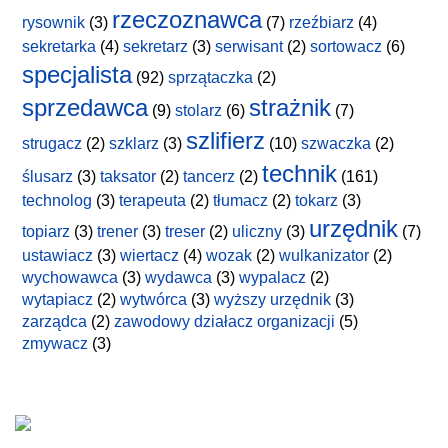
rzeczoznawca
rysownik
(3)
(7)
rzeźbiarz
(4)
sekretarka
(4)
sekretarz
(3)
serwisant
(2)
sortowacz
(6)
specjalista
(92)
sprzątaczka
(2)
sprzedawca
strażnik
(9)
stolarz
(6)
(7)
szlifierz
strugacz
(2)
szklarz
(3)
(10)
szwaczka
(2)
technik
ślusarz
(3)
taksator
(2)
tancerz
(2)
(161)
technolog
(3)
terapeuta
(2)
tłumacz
(2)
tokarz
(3)
urzędnik
topiarz
(3)
trener
(3)
treser
(2)
uliczny
(3)
(7)
ustawiacz
(3)
wiertacz
(4)
wozak
(2)
wulkanizator
(2)
wychowawca
(3)
wydawca
(3)
wypalacz
(2)
wytapiacz
(2)
wytwórca
(3)
wyższy urzędnik
(3)
zarządca
(2)
zawodowy działacz organizacji
(5)
zmywacz
(3)