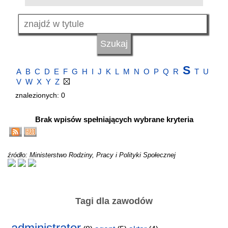
S
A
B
C
D
E
F
G
H
I
J
K
L
M
N
O
P
Q
R
T
U
V
W
X
Y
Z
znalezionych: 0
Brak wpisów spełniających wybrane kryteria
źródło: Ministerstwo Rodziny, Pracy i Polityki Społecznej
Tagi dla zawodów
administrator