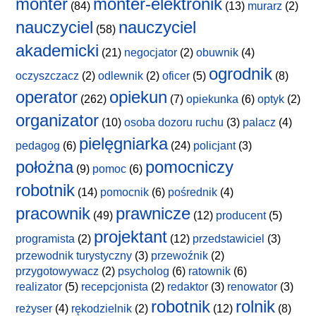
monter
monter-elektronik
(84)
(13)
murarz
(2)
nauczyciel
nauczyciel
(58)
akademicki
(21)
negocjator
(2)
obuwnik
(4)
ogrodnik
oczyszczacz
(2)
odlewnik
(2)
oficer
(5)
(8)
operator
opiekun
(262)
(7)
opiekunka
(6)
optyk
(2)
organizator
(10)
osoba dozoru ruchu
(3)
palacz
(4)
pielęgniarka
pedagog
(6)
(24)
policjant
(3)
położna
pomocniczy
(9)
pomoc
(6)
robotnik
(14)
pomocnik
(6)
pośrednik
(4)
pracownik
prawnicze
(49)
(12)
producent
(5)
projektant
programista
(2)
(12)
przedstawiciel
(3)
przewodnik turystyczny
(3)
przewoźnik
(2)
przygotowywacz
(2)
psycholog
(6)
ratownik
(6)
realizator
(5)
recepcjonista
(2)
redaktor
(3)
renowator
(3)
robotnik
rolnik
reżyser
(4)
rękodzielnik
(2)
(12)
(8)