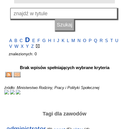
D
A
B
C
E
F
G
H
I
J
K
L
M
N
O
P
Q
R
S
T
U
V
W
X
Y
Z
znalezionych: 0
Brak wpisów spełniających wybrane kryteria
źródło: Ministerstwo Rodziny, Pracy i Polityki Społecznej
Tagi dla zawodów
administrator