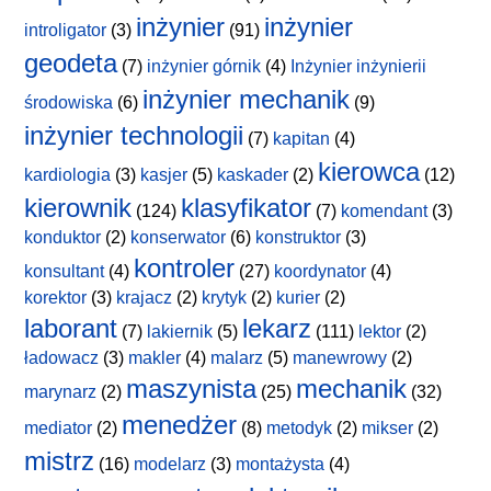
inżynier
inżynier
introligator
(3)
(91)
geodeta
(7)
inżynier górnik
(4)
Inżynier inżynierii
inżynier mechanik
środowiska
(6)
(9)
inżynier technologii
(7)
kapitan
(4)
kierowca
kardiologia
(3)
kasjer
(5)
kaskader
(2)
(12)
kierownik
klasyfikator
(124)
(7)
komendant
(3)
konduktor
(2)
konserwator
(6)
konstruktor
(3)
kontroler
konsultant
(4)
(27)
koordynator
(4)
korektor
(3)
krajacz
(2)
krytyk
(2)
kurier
(2)
laborant
lekarz
(7)
lakiernik
(5)
(111)
lektor
(2)
ładowacz
(3)
makler
(4)
malarz
(5)
manewrowy
(2)
maszynista
mechanik
marynarz
(2)
(25)
(32)
menedżer
mediator
(2)
(8)
metodyk
(2)
mikser
(2)
mistrz
(16)
modelarz
(3)
montażysta
(4)