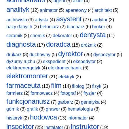
(8)
agent
(5)
aktor
(4)
analityk
(12)
animator
(5)
aparatowy
(4)
architekt
(5)
asystent
archiwista
(3)
artysta
(4)
(27)
audytor
(3)
bazy danych
(3)
betoniarz
(2)
blacharz
(6)
broker
(4)
dentysta
ceramik
(2)
chemik
(2)
dekorator
(3)
(11)
diagnosta
doradca
(17)
(15)
dróżnik
(2)
dyrektor
drukarz
(3)
duchowny
(5)
(26)
dyspozytor
(5)
dyżurny ruchu
(2)
ekspedient
(4)
ekspedytor
(2)
elektroenergetyk
(4)
elektromechanik
(6)
elektromonter
(21)
elektryk
(2)
farmaceuta
film
(13)
(14)
filolog
(3)
fizyk
(2)
formierz
(2)
formowacz
(4)
fotograf
(4)
fryzjer
(4)
funkcjonariusz
(7)
garbarz
(2)
genetyka
(4)
górnik
(3)
grafik
(3)
grawer
(3)
hematologia
(3)
hodowca
historyk
(2)
(13)
informator
(4)
inspektor
instruktor
(25)
instalator
(3)
(19)