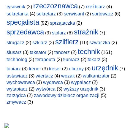
rzeczoznawca
rysownik
(3)
(7)
rzeźbiarz
(4)
sekretarka
(4)
sekretarz
(3)
serwisant
(2)
sortowacz
(6)
specjalista
(92)
sprzątaczka
(2)
sprzedawca
strażnik
(9)
stolarz
(6)
(7)
szlifierz
strugacz
(2)
szklarz
(3)
(10)
szwaczka
(2)
technik
ślusarz
(3)
taksator
(2)
tancerz
(2)
(161)
technolog
(3)
terapeuta
(2)
tłumacz
(2)
tokarz
(3)
urzędnik
topiarz
(3)
trener
(3)
treser
(2)
uliczny
(3)
(7)
ustawiacz
(3)
wiertacz
(4)
wozak
(2)
wulkanizator
(2)
wychowawca
(3)
wydawca
(3)
wypalacz
(2)
wytapiacz
(2)
wytwórca
(3)
wyższy urzędnik
(3)
zarządca
(2)
zawodowy działacz organizacji
(5)
zmywacz
(3)