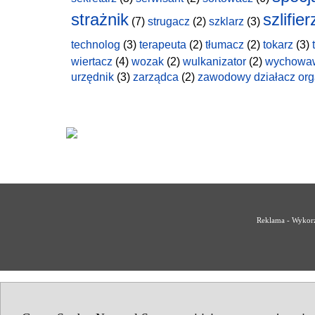
strażnik
szlifier
(7)
strugacz
(2)
szklarz
(3)
technolog
(3)
terapeuta
(2)
tłumacz
(2)
tokarz
(3)
wiertacz
(4)
wozak
(2)
wulkanizator
(2)
wychowa
urzędnik
(3)
zarządca
(2)
zawodowy działacz org
Reklama - Wykorz