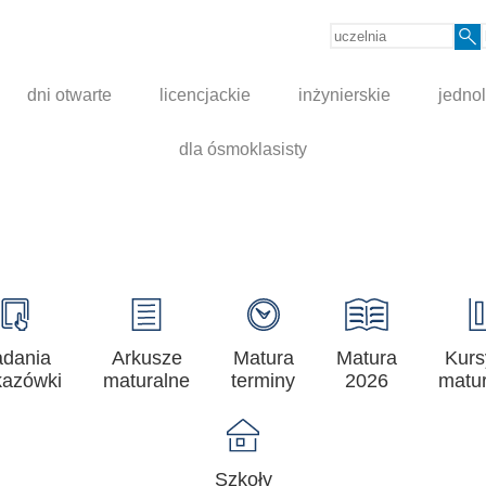
dni otwarte
licencjackie
inżynierskie
jednol
dla ósmoklasisty
adania
Arkusze
Matura
Matura
Kurs
azówki
maturalne
terminy
2026
matur
Szkoły