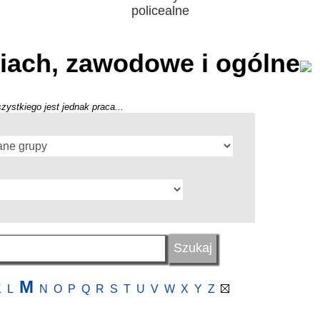
policealne
iach, zawodowe i ogólne
zystkiego jest jednak praca...
M
K
L
N
O
P
Q
R
S
T
U
V
W
X
Y
Z