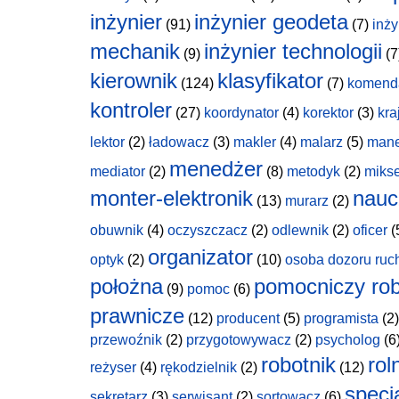
inżynier
inżynier geodeta
(91)
(7)
inży
mechanik
inżynier technologii
(9)
(7
kierownik
klasyfikator
(124)
(7)
komend
kontroler
(27)
koordynator
(4)
korektor
(3)
kra
lektor
(2)
ładowacz
(3)
makler
(4)
malarz
(5)
man
menedżer
mediator
(2)
(8)
metodyk
(2)
miks
monter-elektronik
nauc
(13)
murarz
(2)
obuwnik
(4)
oczyszczacz
(2)
odlewnik
(2)
oficer
(
organizator
optyk
(2)
(10)
osoba dozoru ruc
położna
pomocniczy rob
(9)
pomoc
(6)
prawnicze
(12)
producent
(5)
programista
(2)
przewoźnik
(2)
przygotowywacz
(2)
psycholog
(6
robotnik
rol
reżyser
(4)
rękodzielnik
(2)
(12)
specja
sekretarz
(3)
serwisant
(2)
sortowacz
(6)