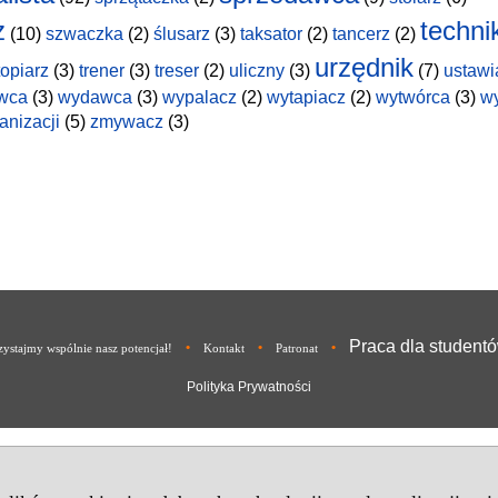
z
techni
(10)
szwaczka
(2)
ślusarz
(3)
taksator
(2)
tancerz
(2)
urzędnik
topiarz
(3)
trener
(3)
treser
(2)
uliczny
(3)
(7)
ustawi
wca
(3)
wydawca
(3)
wypalacz
(2)
wytapiacz
(2)
wytwórca
(3)
w
anizacji
(5)
zmywacz
(3)
Praca dla student
•
•
•
ystajmy wspólnie nasz potencjał!
Kontakt
Patronat
Polityka Prywatności