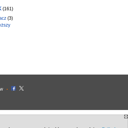
k
(161)
acz
(3)
yższy
ów
•