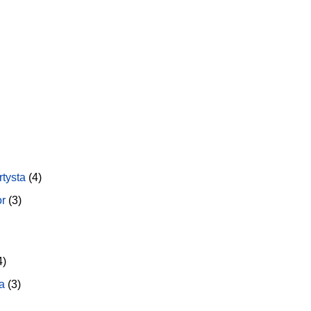
rtysta
(4)
or
(3)
4)
a
(3)