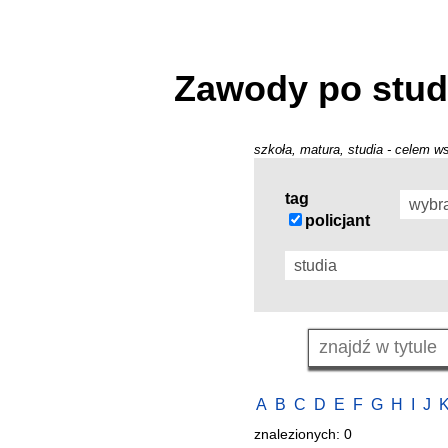
Zawody po stud
szkoła, matura, studia - celem ws
tag
policjant
A
B
C
D
E
F
G
H
I
J
znalezionych: 0