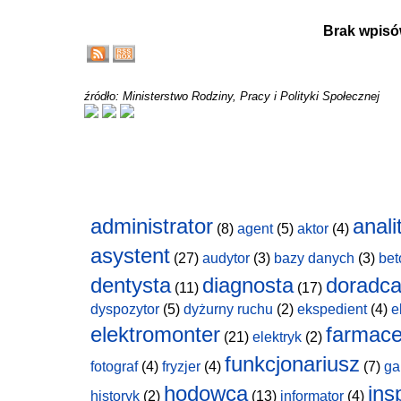
Brak wpisó
źródło: Ministerstwo Rodziny, Pracy i Polityki Społecznej
administrator
anali
(8)
agent
(5)
aktor
(4)
asystent
(27)
audytor
(3)
bazy danych
(3)
bet
dentysta
diagnosta
doradc
(11)
(17)
dyspozytor
(5)
dyżurny ruchu
(2)
ekspedient
(4)
e
elektromonter
farmace
(21)
elektryk
(2)
funkcjonariusz
fotograf
(4)
fryzjer
(4)
(7)
ga
hodowca
ins
historyk
(2)
(13)
informator
(4)