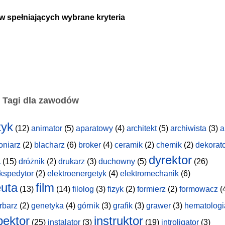
w spełniających wybrane kryteria
Tagi dla zawodów
tyk
(12)
animator
(5)
aparatowy
(4)
architekt
(5)
archiwista
(3)
a
oniarz
(2)
blacharz
(6)
broker
(4)
ceramik
(2)
chemik
(2)
dekorat
a
dyrektor
(15)
dróżnik
(2)
drukarz
(3)
duchowny
(5)
(26)
kspedytor
(2)
elektroenergetyk
(4)
elektromechanik
(6)
uta
film
(13)
(14)
filolog
(3)
fizyk
(2)
formierz
(2)
formowacz
(
rbarz
(2)
genetyka
(4)
górnik
(3)
grafik
(3)
grawer
(3)
hematologi
pektor
instruktor
(25)
instalator
(3)
(19)
introligator
(3)