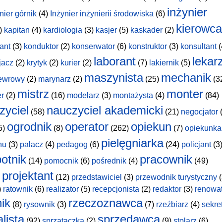
inżynier
nier górnik
(4)
Inżynier inżynierii środowiska
(6)
kierowca
)
kapitan
(4)
kardiologia
(3)
kasjer
(5)
kaskader
(2)
ant
(3)
konduktor
(2)
konserwator
(6)
konstruktor
(3)
konsultant
(
laborant
lekar
jacz
(2)
krytyk
(2)
kurier
(2)
(7)
lakiernik
(5)
maszynista
mechanik
ewrowy
(2)
marynarz
(2)
(25)
(3
mistrz
monter
er
(2)
(16)
modelarz
(3)
montażysta
(4)
(84)
zyciel
nauczyciel akademicki
(58)
(21)
negocjator
(
ogrodnik
operator
opiekun
5)
(8)
(262)
(7)
opiekunka
pielęgniarka
hu
(3)
palacz
(4)
pedagog
(6)
(24)
policjant
(3
otnik
pracownik
(14)
pomocnik
(6)
pośrednik
(4)
(49)
projektant
(12)
przedstawiciel
(3)
przewodnik turystyczny
(
)
ratownik
(6)
realizator
(5)
recepcjonista
(2)
redaktor
(3)
renowa
nik
rzeczoznawca
(8)
rysownik
(3)
(7)
rzeźbiarz
(4)
sekre
lista
sprzedawca
(92)
sprzątaczka
(2)
(9)
stolarz
(6)