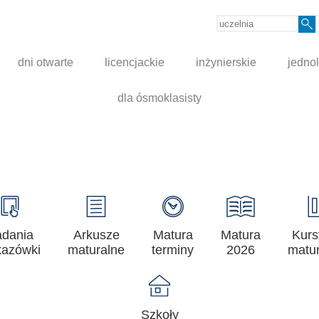
dni otwarte
licencjackie
inżynierskie
jednol
dla ósmoklasisty
adania
Arkusze
Matura
Matura
Kurs
azówki
maturalne
terminy
2026
matur
Szkoły