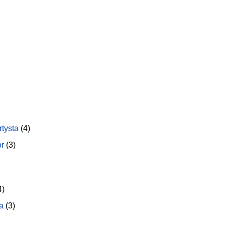
rtysta
(4)
or
(3)
4)
a
(3)