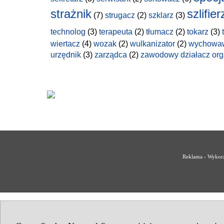
strażnik
szlifier
(7)
strugacz
(2)
szklarz
(3)
technolog
(3)
terapeuta
(2)
tłumacz
(2)
tokarz
(3)
wiertacz
(4)
wozak
(2)
wulkanizator
(2)
wychowa
urzędnik
(3)
zarządca
(2)
zawodowy działacz org
Reklama - Wykorz