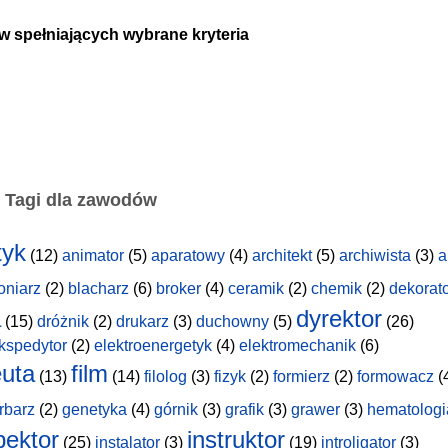
w spełniających wybrane kryteria
Tagi dla zawodów
tyk
(12)
animator
(5)
aparatowy
(4)
architekt
(5)
archiwista
(3)
a
oniarz
(2)
blacharz
(6)
broker
(4)
ceramik
(2)
chemik
(2)
dekorat
a
dyrektor
(15)
dróżnik
(2)
drukarz
(3)
duchowny
(5)
(26)
kspedytor
(2)
elektroenergetyk
(4)
elektromechanik
(6)
uta
film
(13)
(14)
filolog
(3)
fizyk
(2)
formierz
(2)
formowacz
(
rbarz
(2)
genetyka
(4)
górnik
(3)
grafik
(3)
grawer
(3)
hematologi
pektor
instruktor
(25)
instalator
(3)
(19)
introligator
(3)