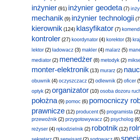
inżynier
inżynier geodeta
(91)
(7)
inży
mechanik
inżynier technologii
(9)
(7
kierownik
klasyfikator
(124)
(7)
komend
kontroler
(27)
koordynator
(4)
korektor
(3)
kra
lektor
(2)
ładowacz
(3)
makler
(4)
malarz
(5)
man
menedżer
mediator
(2)
(8)
metodyk
(2)
miks
monter-elektronik
nauc
(13)
murarz
(2)
obuwnik
(4)
oczyszczacz
(2)
odlewnik
(2)
oficer
(
organizator
optyk
(2)
(10)
osoba dozoru ruc
położna
pomocniczy rob
(9)
pomoc
(6)
prawnicze
(12)
producent
(5)
programista
(2)
przewoźnik
(2)
przygotowywacz
(2)
psycholog
(6
robotnik
rol
reżyser
(4)
rękodzielnik
(2)
(12)
specja
sekretarz
(3)
serwisant
(2)
sortowacz
(6)