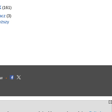
k
(161)
acz
(3)
yższy
ów
•