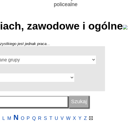
policealne
iach, zawodowe i ogólne
zystkiego jest jednak praca...
N
L
M
O
P
Q
R
S
T
U
V
W
X
Y
Z