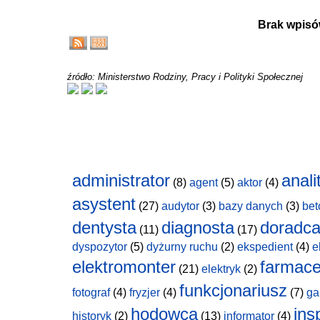
Brak wpisó
źródło: Ministerstwo Rodziny, Pracy i Polityki Społecznej
administrator
anali
(8)
agent
(5)
aktor
(4)
asystent
(27)
audytor
(3)
bazy danych
(3)
bet
dentysta
diagnosta
doradc
(11)
(17)
dyspozytor
(5)
dyżurny ruchu
(2)
ekspedient
(4)
e
elektromonter
farmace
(21)
elektryk
(2)
funkcjonariusz
fotograf
(4)
fryzjer
(4)
(7)
ga
hodowca
ins
historyk
(2)
(13)
informator
(4)