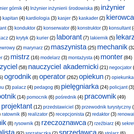
inżynier
nier górnik
(4)
Inżynier inżynierii środowiska
(6)
kierowca
)
kapitan
(4)
kardiologia
(3)
kasjer
(5)
kaskader
(2)
ant
(3)
konduktor
(2)
konserwator
(6)
konstruktor
(3)
konsultant
(
laborant
lekar
jacz
(2)
krytyk
(2)
kurier
(2)
(7)
lakiernik
(5)
maszynista
mechanik
ewrowy
(2)
marynarz
(2)
(25)
(3
mistrz
monter
er
(2)
(16)
modelarz
(3)
montażysta
(4)
(84)
zyciel
nauczyciel akademicki
(58)
(21)
negocjator
(
ogrodnik
operator
opiekun
5)
(8)
(262)
(7)
opiekunka
pielęgniarka
hu
(3)
palacz
(4)
pedagog
(6)
(24)
policjant
(3
otnik
pracownik
(14)
pomocnik
(6)
pośrednik
(4)
(49)
projektant
(12)
przedstawiciel
(3)
przewodnik turystyczny
(
)
ratownik
(6)
realizator
(5)
recepcjonista
(2)
redaktor
(3)
renowa
nik
rzeczoznawca
(8)
rysownik
(3)
(7)
rzeźbiarz
(4)
sekre
lista
sprzedawca
(92)
sprzątaczka
(2)
(9)
stolarz
(6)