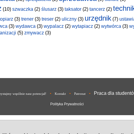
z
techni
(10)
szwaczka
(2)
ślusarz
(3)
taksator
(2)
tancerz
(2)
urzędnik
topiarz
(3)
trener
(3)
treser
(2)
uliczny
(3)
(7)
ustawi
wca
(3)
wydawca
(3)
wypalacz
(2)
wytapiacz
(2)
wytwórca
(3)
w
anizacji
(5)
zmywacz
(3)
Praca dla student
•
•
•
ystajmy wspólnie nasz potencjał!
Kontakt
Patronat
Polityka Prywatności