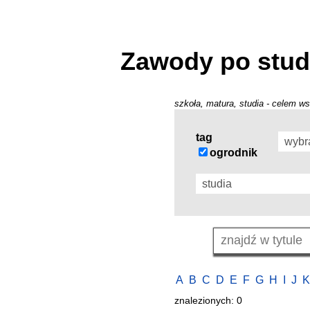
Zawody po stud
szkoła, matura, studia - celem ws
tag
ogrodnik
A
B
C
D
E
F
G
H
I
J
K
znalezionych: 0