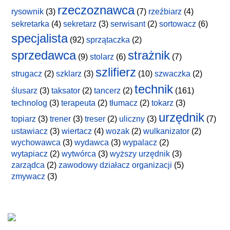
rzeczoznawca
rysownik
(3)
(7)
rzeźbiarz
(4)
sekretarka
(4)
sekretarz
(3)
serwisant
(2)
sortowacz
(6)
specjalista
(92)
sprzątaczka
(2)
sprzedawca
strażnik
(9)
stolarz
(6)
(7)
szlifierz
strugacz
(2)
szklarz
(3)
(10)
szwaczka
(2)
technik
ślusarz
(3)
taksator
(2)
tancerz
(2)
(161)
technolog
(3)
terapeuta
(2)
tłumacz
(2)
tokarz
(3)
urzędnik
topiarz
(3)
trener
(3)
treser
(2)
uliczny
(3)
(7)
ustawiacz
(3)
wiertacz
(4)
wozak
(2)
wulkanizator
(2)
wychowawca
(3)
wydawca
(3)
wypalacz
(2)
wytapiacz
(2)
wytwórca
(3)
wyższy urzędnik
(3)
zarządca
(2)
zawodowy działacz organizacji
(5)
zmywacz
(3)