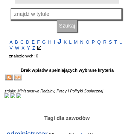
J
A
B
C
D
E
F
G
H
I
K
L
M
N
O
P
Q
R
S
T
U
V
W
X
Y
Z
znalezionych: 0
Brak wpisów spełniających wybrane kryteria
źródło: Ministerstwo Rodziny, Pracy i Polityki Społecznej
Tagi dla zawodów
administrator