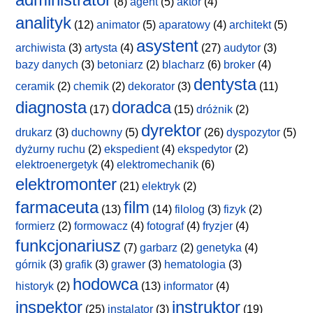
(8)
agent
(5)
aktor
(4)
analityk
(12)
animator
(5)
aparatowy
(4)
architekt
(5)
asystent
archiwista
(3)
artysta
(4)
(27)
audytor
(3)
bazy danych
(3)
betoniarz
(2)
blacharz
(6)
broker
(4)
dentysta
ceramik
(2)
chemik
(2)
dekorator
(3)
(11)
diagnosta
doradca
(17)
(15)
dróżnik
(2)
dyrektor
drukarz
(3)
duchowny
(5)
(26)
dyspozytor
(5)
dyżurny ruchu
(2)
ekspedient
(4)
ekspedytor
(2)
elektroenergetyk
(4)
elektromechanik
(6)
elektromonter
(21)
elektryk
(2)
farmaceuta
film
(13)
(14)
filolog
(3)
fizyk
(2)
formierz
(2)
formowacz
(4)
fotograf
(4)
fryzjer
(4)
funkcjonariusz
(7)
garbarz
(2)
genetyka
(4)
górnik
(3)
grafik
(3)
grawer
(3)
hematologia
(3)
hodowca
historyk
(2)
(13)
informator
(4)
inspektor
instruktor
(25)
instalator
(3)
(19)