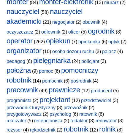
monter
monter-elektronik
(84)
(13)
murarz
(2)
nauczyciel
nauczyciel
(58)
akademicki
(21)
negocjator
(2)
obuwnik
(4)
ogrodnik
oczyszczacz
(2)
odlewnik
(2)
oficer
(5)
(8)
operator
opiekun
(262)
(7)
opiekunka
(6)
optyk
(2)
organizator
(10)
osoba dozoru ruchu
(3)
palacz
(4)
pielęgniarka
pedagog
(6)
(24)
policjant
(3)
położna
pomocniczy
(9)
pomoc
(6)
robotnik
(14)
pomocnik
(6)
pośrednik
(4)
pracownik
prawnicze
(49)
(12)
producent
(5)
projektant
programista
(2)
(12)
przedstawiciel
(3)
przewodnik turystyczny
(3)
przewoźnik
(2)
przygotowywacz
(2)
psycholog
(6)
ratownik
(6)
realizator
(5)
recepcjonista
(2)
redaktor
(3)
renowator
(3)
robotnik
rolnik
reżyser
(4)
rękodzielnik
(2)
(12)
(8)