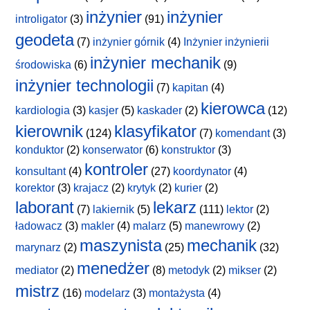
inżynier
inżynier
introligator
(3)
(91)
geodeta
(7)
inżynier górnik
(4)
Inżynier inżynierii
inżynier mechanik
środowiska
(6)
(9)
inżynier technologii
(7)
kapitan
(4)
kierowca
kardiologia
(3)
kasjer
(5)
kaskader
(2)
(12)
kierownik
klasyfikator
(124)
(7)
komendant
(3)
konduktor
(2)
konserwator
(6)
konstruktor
(3)
kontroler
konsultant
(4)
(27)
koordynator
(4)
korektor
(3)
krajacz
(2)
krytyk
(2)
kurier
(2)
laborant
lekarz
(7)
lakiernik
(5)
(111)
lektor
(2)
ładowacz
(3)
makler
(4)
malarz
(5)
manewrowy
(2)
maszynista
mechanik
marynarz
(2)
(25)
(32)
menedżer
mediator
(2)
(8)
metodyk
(2)
mikser
(2)
mistrz
(16)
modelarz
(3)
montażysta
(4)