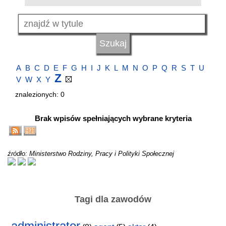
A
B
C
D
E
F
G
H
I
J
K
L
M
N
O
P
Q
R
S
T
U
Z
V
W
X
Y
znalezionych: 0
Brak wpisów spełniających wybrane kryteria
źródło: Ministerstwo Rodziny, Pracy i Polityki Społecznej
Tagi dla zawodów
administrator