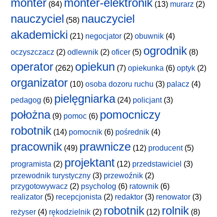
monter
monter-elektronik
(84)
(13)
murarz
(2)
nauczyciel
nauczyciel
(58)
akademicki
(21)
negocjator
(2)
obuwnik
(4)
ogrodnik
oczyszczacz
(2)
odlewnik
(2)
oficer
(5)
(8)
operator
opiekun
(262)
(7)
opiekunka
(6)
optyk
(2)
organizator
(10)
osoba dozoru ruchu
(3)
palacz
(4)
pielęgniarka
pedagog
(6)
(24)
policjant
(3)
położna
pomocniczy
(9)
pomoc
(6)
robotnik
(14)
pomocnik
(6)
pośrednik
(4)
pracownik
prawnicze
(49)
(12)
producent
(5)
projektant
programista
(2)
(12)
przedstawiciel
(3)
przewodnik turystyczny
(3)
przewoźnik
(2)
przygotowywacz
(2)
psycholog
(6)
ratownik
(6)
realizator
(5)
recepcjonista
(2)
redaktor
(3)
renowator
(3)
robotnik
rolnik
reżyser
(4)
rękodzielnik
(2)
(12)
(8)