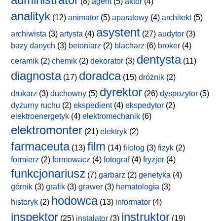
(8)
agent
(5)
aktor
(4)
analityk
(12)
animator
(5)
aparatowy
(4)
architekt
(5)
asystent
archiwista
(3)
artysta
(4)
(27)
audytor
(3)
bazy danych
(3)
betoniarz
(2)
blacharz
(6)
broker
(4)
dentysta
ceramik
(2)
chemik
(2)
dekorator
(3)
(11)
diagnosta
doradca
(17)
(15)
dróżnik
(2)
dyrektor
drukarz
(3)
duchowny
(5)
(26)
dyspozytor
(5)
dyżurny ruchu
(2)
ekspedient
(4)
ekspedytor
(2)
elektroenergetyk
(4)
elektromechanik
(6)
elektromonter
(21)
elektryk
(2)
farmaceuta
film
(13)
(14)
filolog
(3)
fizyk
(2)
formierz
(2)
formowacz
(4)
fotograf
(4)
fryzjer
(4)
funkcjonariusz
(7)
garbarz
(2)
genetyka
(4)
górnik
(3)
grafik
(3)
grawer
(3)
hematologia
(3)
hodowca
historyk
(2)
(13)
informator
(4)
inspektor
instruktor
(25)
instalator
(3)
(19)