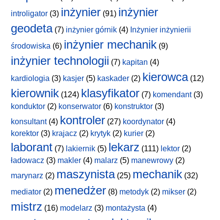
inżynier
inżynier
introligator
(3)
(91)
geodeta
(7)
inżynier górnik
(4)
Inżynier inżynierii
inżynier mechanik
środowiska
(6)
(9)
inżynier technologii
(7)
kapitan
(4)
kierowca
kardiologia
(3)
kasjer
(5)
kaskader
(2)
(12)
kierownik
klasyfikator
(124)
(7)
komendant
(3)
konduktor
(2)
konserwator
(6)
konstruktor
(3)
kontroler
konsultant
(4)
(27)
koordynator
(4)
korektor
(3)
krajacz
(2)
krytyk
(2)
kurier
(2)
laborant
lekarz
(7)
lakiernik
(5)
(111)
lektor
(2)
ładowacz
(3)
makler
(4)
malarz
(5)
manewrowy
(2)
maszynista
mechanik
marynarz
(2)
(25)
(32)
menedżer
mediator
(2)
(8)
metodyk
(2)
mikser
(2)
mistrz
(16)
modelarz
(3)
montażysta
(4)