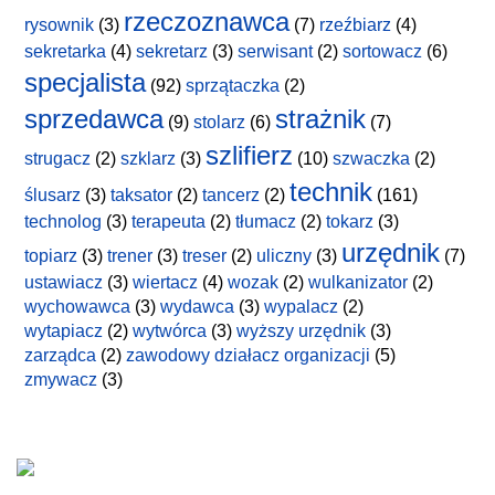
rzeczoznawca
rysownik
(3)
(7)
rzeźbiarz
(4)
sekretarka
(4)
sekretarz
(3)
serwisant
(2)
sortowacz
(6)
specjalista
(92)
sprzątaczka
(2)
sprzedawca
strażnik
(9)
stolarz
(6)
(7)
szlifierz
strugacz
(2)
szklarz
(3)
(10)
szwaczka
(2)
technik
ślusarz
(3)
taksator
(2)
tancerz
(2)
(161)
technolog
(3)
terapeuta
(2)
tłumacz
(2)
tokarz
(3)
urzędnik
topiarz
(3)
trener
(3)
treser
(2)
uliczny
(3)
(7)
ustawiacz
(3)
wiertacz
(4)
wozak
(2)
wulkanizator
(2)
wychowawca
(3)
wydawca
(3)
wypalacz
(2)
wytapiacz
(2)
wytwórca
(3)
wyższy urzędnik
(3)
zarządca
(2)
zawodowy działacz organizacji
(5)
zmywacz
(3)