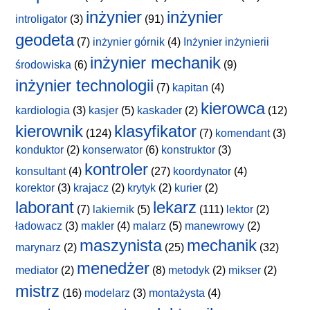
inżynier
inżynier
introligator
(3)
(91)
geodeta
(7)
inżynier górnik
(4)
Inżynier inżynierii
inżynier mechanik
środowiska
(6)
(9)
inżynier technologii
(7)
kapitan
(4)
kierowca
kardiologia
(3)
kasjer
(5)
kaskader
(2)
(12)
kierownik
klasyfikator
(124)
(7)
komendant
(3)
konduktor
(2)
konserwator
(6)
konstruktor
(3)
kontroler
konsultant
(4)
(27)
koordynator
(4)
korektor
(3)
krajacz
(2)
krytyk
(2)
kurier
(2)
laborant
lekarz
(7)
lakiernik
(5)
(111)
lektor
(2)
ładowacz
(3)
makler
(4)
malarz
(5)
manewrowy
(2)
maszynista
mechanik
marynarz
(2)
(25)
(32)
menedżer
mediator
(2)
(8)
metodyk
(2)
mikser
(2)
mistrz
(16)
modelarz
(3)
montażysta
(4)