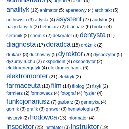
(8)
agent
(5)
aktor
(4)
analityk
(12)
animator
(5)
aparatowy
(4)
architekt
(5)
asystent
archiwista
(3)
artysta
(4)
(27)
audytor
(3)
bazy danych
(3)
betoniarz
(2)
blacharz
(6)
broker
(4)
dentysta
ceramik
(2)
chemik
(2)
dekorator
(3)
(11)
diagnosta
doradca
(17)
(15)
dróżnik
(2)
dyrektor
drukarz
(3)
duchowny
(5)
(26)
dyspozytor
(5)
dyżurny ruchu
(2)
ekspedient
(4)
ekspedytor
(2)
elektroenergetyk
(4)
elektromechanik
(6)
elektromonter
(21)
elektryk
(2)
farmaceuta
film
(13)
(14)
filolog
(3)
fizyk
(2)
formierz
(2)
formowacz
(4)
fotograf
(4)
fryzjer
(4)
funkcjonariusz
(7)
garbarz
(2)
genetyka
(4)
górnik
(3)
grafik
(3)
grawer
(3)
hematologia
(3)
hodowca
historyk
(2)
(13)
informator
(4)
inspektor
instruktor
(25)
instalator
(3)
(19)