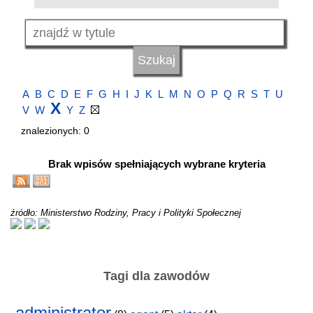
A
B
C
D
E
F
G
H
I
J
K
L
M
N
O
P
Q
R
S
T
U
X
V
W
Y
Z
znalezionych: 0
Brak wpisów spełniających wybrane kryteria
źródło: Ministerstwo Rodziny, Pracy i Polityki Społecznej
Tagi dla zawodów
administrator