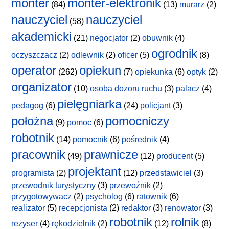
monter
monter-elektronik
(84)
(13)
murarz
(2)
nauczyciel
nauczyciel
(58)
akademicki
(21)
negocjator
(2)
obuwnik
(4)
ogrodnik
oczyszczacz
(2)
odlewnik
(2)
oficer
(5)
(8)
operator
opiekun
(262)
(7)
opiekunka
(6)
optyk
(2)
organizator
(10)
osoba dozoru ruchu
(3)
palacz
(4)
pielęgniarka
pedagog
(6)
(24)
policjant
(3)
położna
pomocniczy
(9)
pomoc
(6)
robotnik
(14)
pomocnik
(6)
pośrednik
(4)
pracownik
prawnicze
(49)
(12)
producent
(5)
projektant
programista
(2)
(12)
przedstawiciel
(3)
przewodnik turystyczny
(3)
przewoźnik
(2)
przygotowywacz
(2)
psycholog
(6)
ratownik
(6)
realizator
(5)
recepcjonista
(2)
redaktor
(3)
renowator
(3)
robotnik
rolnik
reżyser
(4)
rękodzielnik
(2)
(12)
(8)