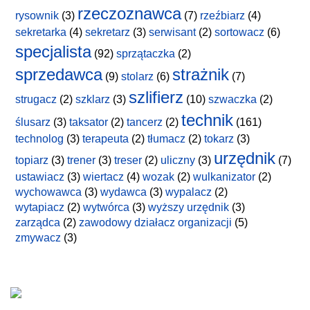
rzeczoznawca
rysownik
(3)
(7)
rzeźbiarz
(4)
sekretarka
(4)
sekretarz
(3)
serwisant
(2)
sortowacz
(6)
specjalista
(92)
sprzątaczka
(2)
sprzedawca
strażnik
(9)
stolarz
(6)
(7)
szlifierz
strugacz
(2)
szklarz
(3)
(10)
szwaczka
(2)
technik
ślusarz
(3)
taksator
(2)
tancerz
(2)
(161)
technolog
(3)
terapeuta
(2)
tłumacz
(2)
tokarz
(3)
urzędnik
topiarz
(3)
trener
(3)
treser
(2)
uliczny
(3)
(7)
ustawiacz
(3)
wiertacz
(4)
wozak
(2)
wulkanizator
(2)
wychowawca
(3)
wydawca
(3)
wypalacz
(2)
wytapiacz
(2)
wytwórca
(3)
wyższy urzędnik
(3)
zarządca
(2)
zawodowy działacz organizacji
(5)
zmywacz
(3)