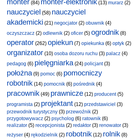
monter
monter-elektronik
(84)
(13)
murarz
(2)
nauczyciel
nauczyciel
(58)
akademicki
(21)
negocjator
(2)
obuwnik
(4)
ogrodnik
oczyszczacz
(2)
odlewnik
(2)
oficer
(5)
(8)
operator
opiekun
(262)
(7)
opiekunka
(6)
optyk
(2)
organizator
(10)
osoba dozoru ruchu
(3)
palacz
(4)
pielęgniarka
pedagog
(6)
(24)
policjant
(3)
położna
pomocniczy
(9)
pomoc
(6)
robotnik
(14)
pomocnik
(6)
pośrednik
(4)
pracownik
prawnicze
(49)
(12)
producent
(5)
projektant
programista
(2)
(12)
przedstawiciel
(3)
przewodnik turystyczny
(3)
przewoźnik
(2)
przygotowywacz
(2)
psycholog
(6)
ratownik
(6)
realizator
(5)
recepcjonista
(2)
redaktor
(3)
renowator
(3)
robotnik
rolnik
reżyser
(4)
rękodzielnik
(2)
(12)
(8)