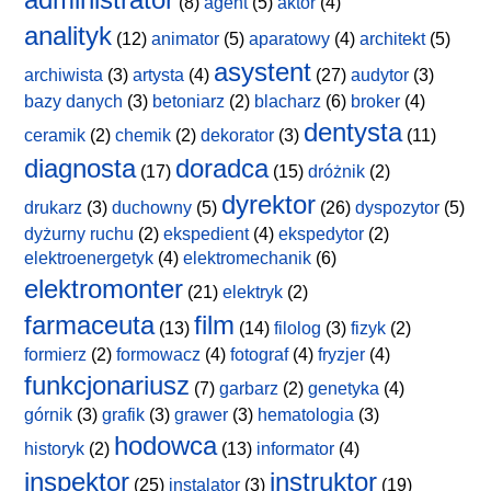
(8)
agent
(5)
aktor
(4)
analityk
(12)
animator
(5)
aparatowy
(4)
architekt
(5)
asystent
archiwista
(3)
artysta
(4)
(27)
audytor
(3)
bazy danych
(3)
betoniarz
(2)
blacharz
(6)
broker
(4)
dentysta
ceramik
(2)
chemik
(2)
dekorator
(3)
(11)
diagnosta
doradca
(17)
(15)
dróżnik
(2)
dyrektor
drukarz
(3)
duchowny
(5)
(26)
dyspozytor
(5)
dyżurny ruchu
(2)
ekspedient
(4)
ekspedytor
(2)
elektroenergetyk
(4)
elektromechanik
(6)
elektromonter
(21)
elektryk
(2)
farmaceuta
film
(13)
(14)
filolog
(3)
fizyk
(2)
formierz
(2)
formowacz
(4)
fotograf
(4)
fryzjer
(4)
funkcjonariusz
(7)
garbarz
(2)
genetyka
(4)
górnik
(3)
grafik
(3)
grawer
(3)
hematologia
(3)
hodowca
historyk
(2)
(13)
informator
(4)
inspektor
instruktor
(25)
instalator
(3)
(19)