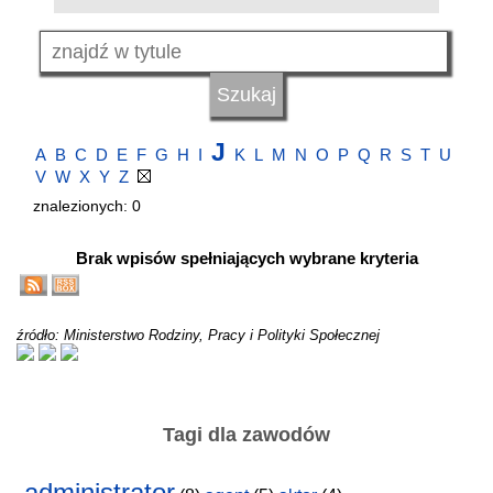
J
A
B
C
D
E
F
G
H
I
K
L
M
N
O
P
Q
R
S
T
U
V
W
X
Y
Z
znalezionych: 0
Brak wpisów spełniających wybrane kryteria
źródło: Ministerstwo Rodziny, Pracy i Polityki Społecznej
Tagi dla zawodów
administrator