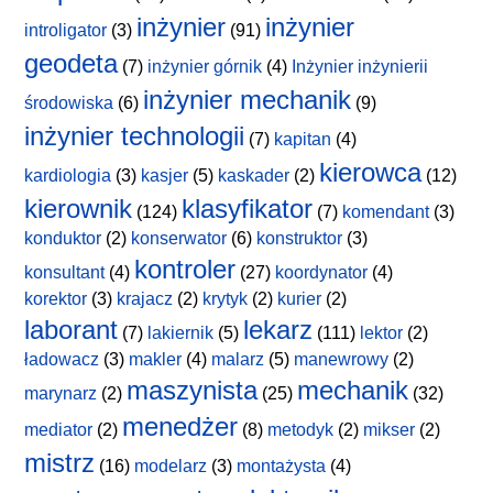
inżynier
inżynier
introligator
(3)
(91)
geodeta
(7)
inżynier górnik
(4)
Inżynier inżynierii
inżynier mechanik
środowiska
(6)
(9)
inżynier technologii
(7)
kapitan
(4)
kierowca
kardiologia
(3)
kasjer
(5)
kaskader
(2)
(12)
kierownik
klasyfikator
(124)
(7)
komendant
(3)
konduktor
(2)
konserwator
(6)
konstruktor
(3)
kontroler
konsultant
(4)
(27)
koordynator
(4)
korektor
(3)
krajacz
(2)
krytyk
(2)
kurier
(2)
laborant
lekarz
(7)
lakiernik
(5)
(111)
lektor
(2)
ładowacz
(3)
makler
(4)
malarz
(5)
manewrowy
(2)
maszynista
mechanik
marynarz
(2)
(25)
(32)
menedżer
mediator
(2)
(8)
metodyk
(2)
mikser
(2)
mistrz
(16)
modelarz
(3)
montażysta
(4)