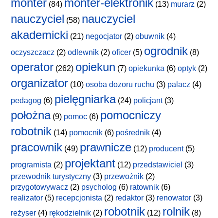
monter
monter-elektronik
(84)
(13)
murarz
(2)
nauczyciel
nauczyciel
(58)
akademicki
(21)
negocjator
(2)
obuwnik
(4)
ogrodnik
oczyszczacz
(2)
odlewnik
(2)
oficer
(5)
(8)
operator
opiekun
(262)
(7)
opiekunka
(6)
optyk
(2)
organizator
(10)
osoba dozoru ruchu
(3)
palacz
(4)
pielęgniarka
pedagog
(6)
(24)
policjant
(3)
położna
pomocniczy
(9)
pomoc
(6)
robotnik
(14)
pomocnik
(6)
pośrednik
(4)
pracownik
prawnicze
(49)
(12)
producent
(5)
projektant
programista
(2)
(12)
przedstawiciel
(3)
przewodnik turystyczny
(3)
przewoźnik
(2)
przygotowywacz
(2)
psycholog
(6)
ratownik
(6)
realizator
(5)
recepcjonista
(2)
redaktor
(3)
renowator
(3)
robotnik
rolnik
reżyser
(4)
rękodzielnik
(2)
(12)
(8)