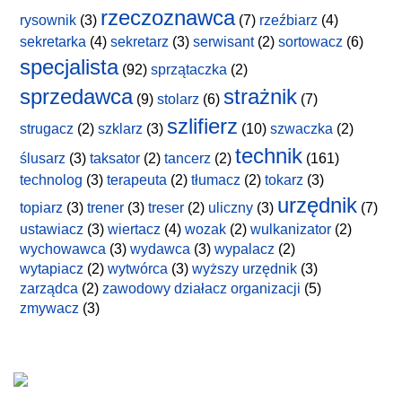
rzeczoznawca
rysownik
(3)
(7)
rzeźbiarz
(4)
sekretarka
(4)
sekretarz
(3)
serwisant
(2)
sortowacz
(6)
specjalista
(92)
sprzątaczka
(2)
sprzedawca
strażnik
(9)
stolarz
(6)
(7)
szlifierz
strugacz
(2)
szklarz
(3)
(10)
szwaczka
(2)
technik
ślusarz
(3)
taksator
(2)
tancerz
(2)
(161)
technolog
(3)
terapeuta
(2)
tłumacz
(2)
tokarz
(3)
urzędnik
topiarz
(3)
trener
(3)
treser
(2)
uliczny
(3)
(7)
ustawiacz
(3)
wiertacz
(4)
wozak
(2)
wulkanizator
(2)
wychowawca
(3)
wydawca
(3)
wypalacz
(2)
wytapiacz
(2)
wytwórca
(3)
wyższy urzędnik
(3)
zarządca
(2)
zawodowy działacz organizacji
(5)
zmywacz
(3)