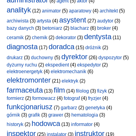
(8)
agent
(5)
aktor
(4)
analityk
(12)
animator
(5)
aparatowy
(4)
architekt
(5)
asystent
archiwista
(3)
artysta
(4)
(27)
audytor
(3)
bazy danych
(3)
betoniarz
(2)
blacharz
(6)
broker
(4)
dentysta
ceramik
(2)
chemik
(2)
dekorator
(3)
(11)
diagnosta
doradca
(17)
(15)
dróżnik
(2)
dyrektor
drukarz
(3)
duchowny
(5)
(26)
dyspozytor
(5)
dyżurny ruchu
(2)
ekspedient
(4)
ekspedytor
(2)
elektroenergetyk
(4)
elektromechanik
(6)
elektromonter
(21)
elektryk
(2)
farmaceuta
film
(13)
(14)
filolog
(3)
fizyk
(2)
formierz
(2)
formowacz
(4)
fotograf
(4)
fryzjer
(4)
funkcjonariusz
(7)
garbarz
(2)
genetyka
(4)
górnik
(3)
grafik
(3)
grawer
(3)
hematologia
(3)
hodowca
historyk
(2)
(13)
informator
(4)
inspektor
instruktor
(25)
instalator
(3)
(19)