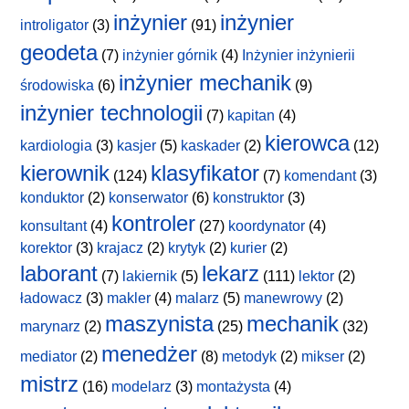
inżynier
inżynier
introligator
(3)
(91)
geodeta
(7)
inżynier górnik
(4)
Inżynier inżynierii
inżynier mechanik
środowiska
(6)
(9)
inżynier technologii
(7)
kapitan
(4)
kierowca
kardiologia
(3)
kasjer
(5)
kaskader
(2)
(12)
kierownik
klasyfikator
(124)
(7)
komendant
(3)
konduktor
(2)
konserwator
(6)
konstruktor
(3)
kontroler
konsultant
(4)
(27)
koordynator
(4)
korektor
(3)
krajacz
(2)
krytyk
(2)
kurier
(2)
laborant
lekarz
(7)
lakiernik
(5)
(111)
lektor
(2)
ładowacz
(3)
makler
(4)
malarz
(5)
manewrowy
(2)
maszynista
mechanik
marynarz
(2)
(25)
(32)
menedżer
mediator
(2)
(8)
metodyk
(2)
mikser
(2)
mistrz
(16)
modelarz
(3)
montażysta
(4)