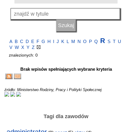
R
A
B
C
D
E
F
G
H
I
J
K
L
M
N
O
P
Q
S
T
U
V
W
X
Y
Z
znalezionych: 0
Brak wpisów spełniających wybrane kryteria
źródło: Ministerstwo Rodziny, Pracy i Polityki Społecznej
Tagi dla zawodów
administrator