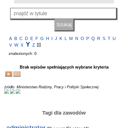
A
B
C
D
E
F
G
H
I
J
K
L
M
N
O
P
Q
R
S
T
U
Y
V
W
X
Z
znalezionych: 0
Brak wpisów spełniających wybrane kryteria
źródło: Ministerstwo Rodziny, Pracy i Polityki Społecznej
Tagi dla zawodów
administrator