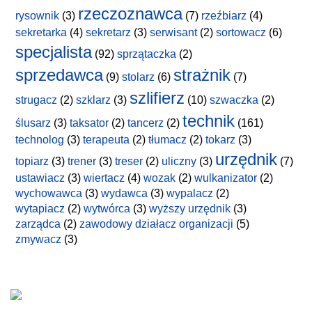
rzeczoznawca
rysownik
(3)
(7)
rzeźbiarz
(4)
sekretarka
(4)
sekretarz
(3)
serwisant
(2)
sortowacz
(6)
specjalista
(92)
sprzątaczka
(2)
sprzedawca
strażnik
(9)
stolarz
(6)
(7)
szlifierz
strugacz
(2)
szklarz
(3)
(10)
szwaczka
(2)
technik
ślusarz
(3)
taksator
(2)
tancerz
(2)
(161)
technolog
(3)
terapeuta
(2)
tłumacz
(2)
tokarz
(3)
urzędnik
topiarz
(3)
trener
(3)
treser
(2)
uliczny
(3)
(7)
ustawiacz
(3)
wiertacz
(4)
wozak
(2)
wulkanizator
(2)
wychowawca
(3)
wydawca
(3)
wypalacz
(2)
wytapiacz
(2)
wytwórca
(3)
wyższy urzędnik
(3)
zarządca
(2)
zawodowy działacz organizacji
(5)
zmywacz
(3)