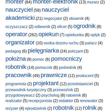
monter
monter-elektronik
(84)
(13)
murarz
(2)
nauczyciel
nauczyciel
(58)
akademicki
(21)
negocjator
(2)
obuwnik
(4)
ogrodnik
oczyszczacz
(2)
odlewnik
(2)
oficer
(5)
(8)
operator
opiekun
(262)
(7)
opiekunka
(6)
optyk
(2)
organizator
(10)
osoba dozoru ruchu
(3)
palacz
(4)
pielęgniarka
pedagog
(6)
(24)
policjant
(3)
położna
pomocniczy
(9)
pomoc
(6)
robotnik
(14)
pomocnik
(6)
pośrednik
(4)
pracownik
prawnicze
(49)
(12)
producent
(5)
projektant
programista
(2)
(12)
przedstawiciel
(3)
przewodnik turystyczny
(3)
przewoźnik
(2)
przygotowywacz
(2)
psycholog
(6)
ratownik
(6)
realizator
(5)
recepcjonista
(2)
redaktor
(3)
renowator
(3)
robotnik
rolnik
reżyser
(4)
rękodzielnik
(2)
(12)
(8)