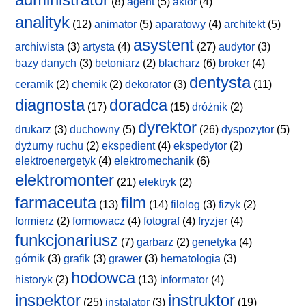
(8)
agent
(5)
aktor
(4)
analityk
(12)
animator
(5)
aparatowy
(4)
architekt
(5)
asystent
archiwista
(3)
artysta
(4)
(27)
audytor
(3)
bazy danych
(3)
betoniarz
(2)
blacharz
(6)
broker
(4)
dentysta
ceramik
(2)
chemik
(2)
dekorator
(3)
(11)
diagnosta
doradca
(17)
(15)
dróżnik
(2)
dyrektor
drukarz
(3)
duchowny
(5)
(26)
dyspozytor
(5)
dyżurny ruchu
(2)
ekspedient
(4)
ekspedytor
(2)
elektroenergetyk
(4)
elektromechanik
(6)
elektromonter
(21)
elektryk
(2)
farmaceuta
film
(13)
(14)
filolog
(3)
fizyk
(2)
formierz
(2)
formowacz
(4)
fotograf
(4)
fryzjer
(4)
funkcjonariusz
(7)
garbarz
(2)
genetyka
(4)
górnik
(3)
grafik
(3)
grawer
(3)
hematologia
(3)
hodowca
historyk
(2)
(13)
informator
(4)
inspektor
instruktor
(25)
instalator
(3)
(19)