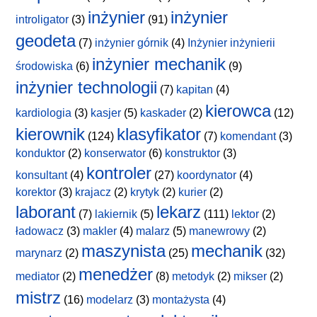
inżynier
inżynier
introligator
(3)
(91)
geodeta
(7)
inżynier górnik
(4)
Inżynier inżynierii
inżynier mechanik
środowiska
(6)
(9)
inżynier technologii
(7)
kapitan
(4)
kierowca
kardiologia
(3)
kasjer
(5)
kaskader
(2)
(12)
kierownik
klasyfikator
(124)
(7)
komendant
(3)
konduktor
(2)
konserwator
(6)
konstruktor
(3)
kontroler
konsultant
(4)
(27)
koordynator
(4)
korektor
(3)
krajacz
(2)
krytyk
(2)
kurier
(2)
laborant
lekarz
(7)
lakiernik
(5)
(111)
lektor
(2)
ładowacz
(3)
makler
(4)
malarz
(5)
manewrowy
(2)
maszynista
mechanik
marynarz
(2)
(25)
(32)
menedżer
mediator
(2)
(8)
metodyk
(2)
mikser
(2)
mistrz
(16)
modelarz
(3)
montażysta
(4)