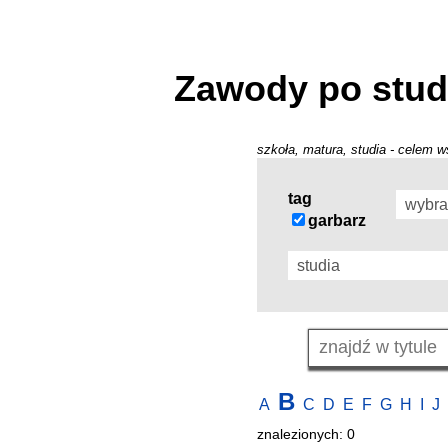
Zawody po stud
szkoła, matura, studia - celem w
tag
garbarz
B
A
C
D
E
F
G
H
I
J
znalezionych: 0