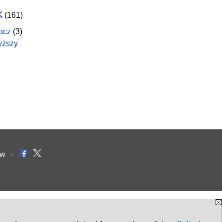
k
(161)
acz
(3)
yższy
ów
•