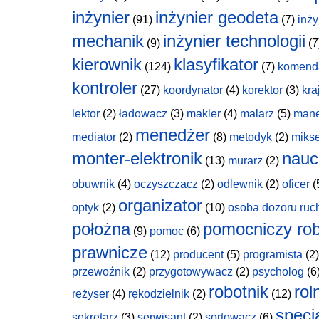
inżynier
inżynier geodeta
(91)
(7)
inży
mechanik
inżynier technologii
(9)
(7
kierownik
klasyfikator
(124)
(7)
komend
kontroler
(27)
koordynator
(4)
korektor
(3)
kra
lektor
(2)
ładowacz
(3)
makler
(4)
malarz
(5)
man
menedżer
mediator
(2)
(8)
metodyk
(2)
miks
monter-elektronik
nauc
(13)
murarz
(2)
obuwnik
(4)
oczyszczacz
(2)
odlewnik
(2)
oficer
(
organizator
optyk
(2)
(10)
osoba dozoru ruc
położna
pomocniczy rob
(9)
pomoc
(6)
prawnicze
(12)
producent
(5)
programista
(2)
przewoźnik
(2)
przygotowywacz
(2)
psycholog
(6
robotnik
rol
reżyser
(4)
rękodzielnik
(2)
(12)
specja
sekretarz
(3)
serwisant
(2)
sortowacz
(6)