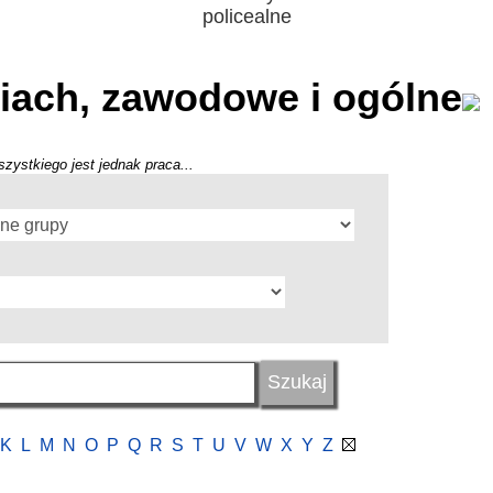
policealne
iach, zawodowe i ogólne
szystkiego jest jednak praca...
K
L
M
N
O
P
Q
R
S
T
U
V
W
X
Y
Z