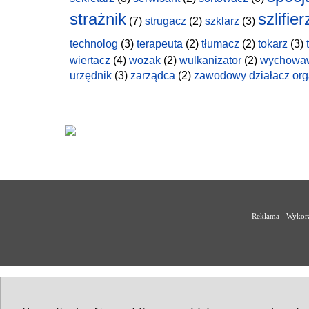
strażnik
szlifier
(7)
strugacz
(2)
szklarz
(3)
technolog
(3)
terapeuta
(2)
tłumacz
(2)
tokarz
(3)
wiertacz
(4)
wozak
(2)
wulkanizator
(2)
wychowa
urzędnik
(3)
zarządca
(2)
zawodowy działacz org
Reklama - Wykorz