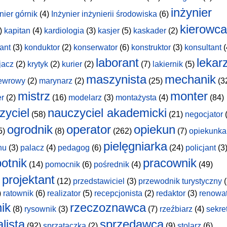
inżynier
nier górnik
(4)
Inżynier inżynierii środowiska
(6)
kierowca
)
kapitan
(4)
kardiologia
(3)
kasjer
(5)
kaskader
(2)
ant
(3)
konduktor
(2)
konserwator
(6)
konstruktor
(3)
konsultant
(
laborant
lekar
jacz
(2)
krytyk
(2)
kurier
(2)
(7)
lakiernik
(5)
maszynista
mechanik
ewrowy
(2)
marynarz
(2)
(25)
(3
mistrz
monter
er
(2)
(16)
modelarz
(3)
montażysta
(4)
(84)
zyciel
nauczyciel akademicki
(58)
(21)
negocjator
(
ogrodnik
operator
opiekun
5)
(8)
(262)
(7)
opiekunka
pielęgniarka
hu
(3)
palacz
(4)
pedagog
(6)
(24)
policjant
(3
otnik
pracownik
(14)
pomocnik
(6)
pośrednik
(4)
(49)
projektant
(12)
przedstawiciel
(3)
przewodnik turystyczny
(
)
ratownik
(6)
realizator
(5)
recepcjonista
(2)
redaktor
(3)
renowa
nik
rzeczoznawca
(8)
rysownik
(3)
(7)
rzeźbiarz
(4)
sekre
lista
sprzedawca
(92)
sprzątaczka
(2)
(9)
stolarz
(6)