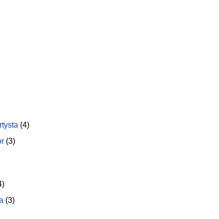
rtysta
(4)
or
(3)
4)
a
(3)