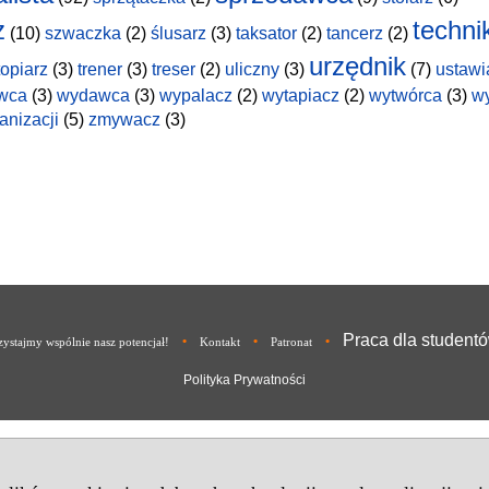
z
techni
(10)
szwaczka
(2)
ślusarz
(3)
taksator
(2)
tancerz
(2)
urzędnik
topiarz
(3)
trener
(3)
treser
(2)
uliczny
(3)
(7)
ustawi
wca
(3)
wydawca
(3)
wypalacz
(2)
wytapiacz
(2)
wytwórca
(3)
w
anizacji
(5)
zmywacz
(3)
Praca dla student
•
•
•
ystajmy wspólnie nasz potencjał!
Kontakt
Patronat
Polityka Prywatności