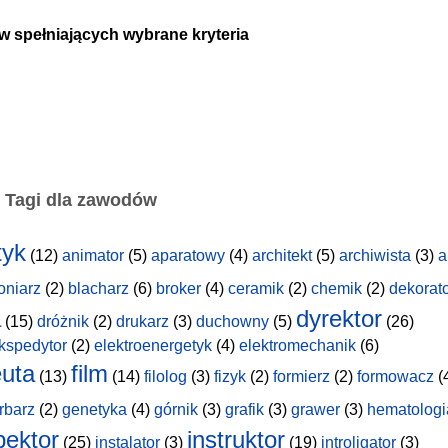
w spełniających wybrane kryteria
Tagi dla zawodów
tyk
(12)
animator
(5)
aparatowy
(4)
architekt
(5)
archiwista
(3)
a
oniarz
(2)
blacharz
(6)
broker
(4)
ceramik
(2)
chemik
(2)
dekorat
a
dyrektor
(15)
dróżnik
(2)
drukarz
(3)
duchowny
(5)
(26)
kspedytor
(2)
elektroenergetyk
(4)
elektromechanik
(6)
uta
film
(13)
(14)
filolog
(3)
fizyk
(2)
formierz
(2)
formowacz
(
rbarz
(2)
genetyka
(4)
górnik
(3)
grafik
(3)
grawer
(3)
hematologi
pektor
instruktor
(25)
instalator
(3)
(19)
introligator
(3)