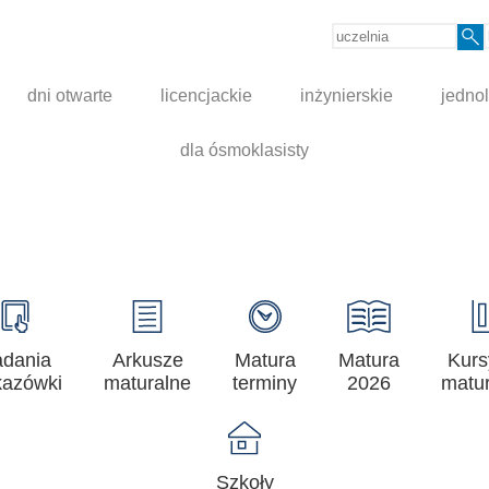
dni otwarte
licencjackie
inżynierskie
jednol
dla ósmoklasisty
adania
Arkusze
Matura
Matura
Kurs
azówki
maturalne
terminy
2026
matur
Szkoły