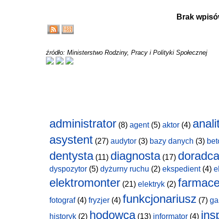
Brak wpisó
źródło: Ministerstwo Rodziny, Pracy i Polityki Społecznej
administrator
anali
(8)
agent
(5)
aktor
(4)
asystent
(27)
audytor
(3)
bazy danych
(3)
bet
dentysta
diagnosta
doradc
(11)
(17)
dyspozytor
(5)
dyżurny ruchu
(2)
ekspedient
(4)
e
elektromonter
farmace
(21)
elektryk
(2)
funkcjonariusz
fotograf
(4)
fryzjer
(4)
(7)
ga
hodowca
ins
historyk
(2)
(13)
informator
(4)