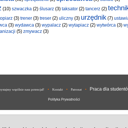
z
techni
(10)
szwaczka
(2)
ślusarz
(3)
taksator
(2)
tancerz
(2)
urzędnik
topiarz
(3)
trener
(3)
treser
(2)
uliczny
(3)
(7)
ustawi
wca
(3)
wydawca
(3)
wypalacz
(2)
wytapiacz
(2)
wytwórca
(3)
w
anizacji
(5)
zmywacz
(3)
Praca dla student
•
•
•
ystajmy wspólnie nasz potencjał!
Kontakt
Patronat
Polityka Prywatności