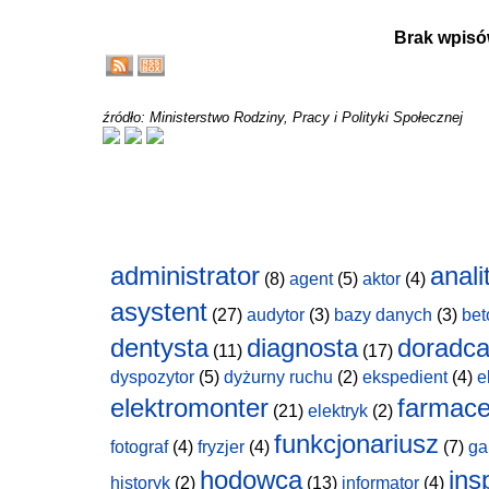
Brak wpisó
źródło: Ministerstwo Rodziny, Pracy i Polityki Społecznej
administrator
anali
(8)
agent
(5)
aktor
(4)
asystent
(27)
audytor
(3)
bazy danych
(3)
bet
dentysta
diagnosta
doradc
(11)
(17)
dyspozytor
(5)
dyżurny ruchu
(2)
ekspedient
(4)
e
elektromonter
farmace
(21)
elektryk
(2)
funkcjonariusz
fotograf
(4)
fryzjer
(4)
(7)
ga
hodowca
ins
historyk
(2)
(13)
informator
(4)