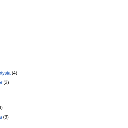
rtysta
(4)
or
(3)
4)
a
(3)