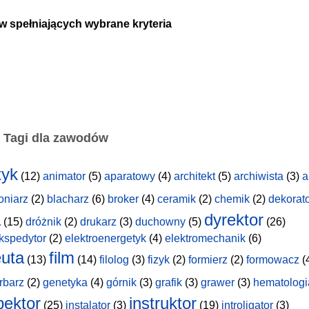
w spełniających wybrane kryteria
Tagi dla zawodów
tyk
(12)
animator
(5)
aparatowy
(4)
architekt
(5)
archiwista
(3)
a
oniarz
(2)
blacharz
(6)
broker
(4)
ceramik
(2)
chemik
(2)
dekorat
a
dyrektor
(15)
dróżnik
(2)
drukarz
(3)
duchowny
(5)
(26)
kspedytor
(2)
elektroenergetyk
(4)
elektromechanik
(6)
uta
film
(13)
(14)
filolog
(3)
fizyk
(2)
formierz
(2)
formowacz
(
rbarz
(2)
genetyka
(4)
górnik
(3)
grafik
(3)
grawer
(3)
hematologi
pektor
instruktor
(25)
instalator
(3)
(19)
introligator
(3)