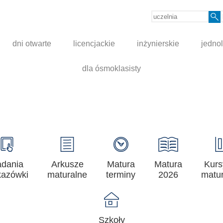
dni otwarte
licencjackie
inżynierskie
jednol
dla ósmoklasisty
adania
Arkusze
Matura
Matura
Kurs
azówki
maturalne
terminy
2026
matur
Szkoły