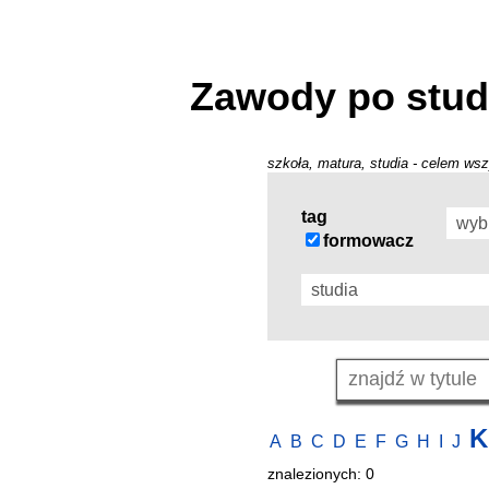
Zawody po stud
szkoła, matura, studia - celem wsz
tag
formowacz
K
A
B
C
D
E
F
G
H
I
J
znalezionych: 0