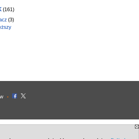
k
(161)
acz
(3)
yższy
ów
•