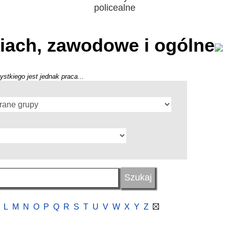
policealne
iach, zawodowe i ogólne
ystkiego jest jednak praca...
L
M
N
O
P
Q
R
S
T
U
V
W
X
Y
Z