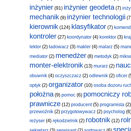
inżynier
inżynier geodeta
(91)
(7)
inży
mechanik
inżynier technologii
(9)
(7
kierownik
klasyfikator
(124)
(7)
komend
kontroler
(27)
koordynator
(4)
korektor
(3)
kra
lektor
(2)
ładowacz
(3)
makler
(4)
malarz
(5)
man
menedżer
mediator
(2)
(8)
metodyk
(2)
miks
monter-elektronik
nauc
(13)
murarz
(2)
obuwnik
(4)
oczyszczacz
(2)
odlewnik
(2)
oficer
(
organizator
optyk
(2)
(10)
osoba dozoru ruc
położna
pomocniczy rob
(9)
pomoc
(6)
prawnicze
(12)
producent
(5)
programista
(2)
przewoźnik
(2)
przygotowywacz
(2)
psycholog
(6
robotnik
rol
reżyser
(4)
rękodzielnik
(2)
(12)
specja
sekretarz
(3)
serwisant
(2)
sortowacz
(6)