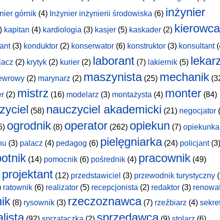
inżynier
nier górnik
(4)
Inżynier inżynierii środowiska
(6)
kierowca
)
kapitan
(4)
kardiologia
(3)
kasjer
(5)
kaskader
(2)
ant
(3)
konduktor
(2)
konserwator
(6)
konstruktor
(3)
konsultant
(
laborant
lekar
jacz
(2)
krytyk
(2)
kurier
(2)
(7)
lakiernik
(5)
maszynista
mechanik
ewrowy
(2)
marynarz
(2)
(25)
(3
mistrz
monter
er
(2)
(16)
modelarz
(3)
montażysta
(4)
(84)
zyciel
nauczyciel akademicki
(58)
(21)
negocjator
(
ogrodnik
operator
opiekun
5)
(8)
(262)
(7)
opiekunka
pielęgniarka
hu
(3)
palacz
(4)
pedagog
(6)
(24)
policjant
(3
otnik
pracownik
(14)
pomocnik
(6)
pośrednik
(4)
(49)
projektant
(12)
przedstawiciel
(3)
przewodnik turystyczny
(
)
ratownik
(6)
realizator
(5)
recepcjonista
(2)
redaktor
(3)
renowa
nik
rzeczoznawca
(8)
rysownik
(3)
(7)
rzeźbiarz
(4)
sekre
lista
sprzedawca
(92)
sprzątaczka
(2)
(9)
stolarz
(6)