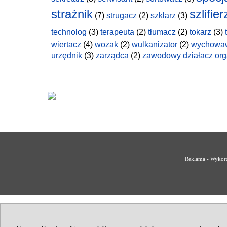
strażnik
szlifier
(7)
strugacz
(2)
szklarz
(3)
technolog
(3)
terapeuta
(2)
tłumacz
(2)
tokarz
(3)
wiertacz
(4)
wozak
(2)
wulkanizator
(2)
wychowa
urzędnik
(3)
zarządca
(2)
zawodowy działacz org
Reklama - Wykorz