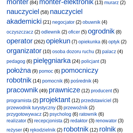
monter
monter-elektronik
(84)
(13)
murarz
(2)
nauczyciel
nauczyciel
(58)
akademicki
(21)
negocjator
(2)
obuwnik
(4)
ogrodnik
oczyszczacz
(2)
odlewnik
(2)
oficer
(5)
(8)
operator
opiekun
(262)
(7)
opiekunka
(6)
optyk
(2)
organizator
(10)
osoba dozoru ruchu
(3)
palacz
(4)
pielęgniarka
pedagog
(6)
(24)
policjant
(3)
położna
pomocniczy
(9)
pomoc
(6)
robotnik
(14)
pomocnik
(6)
pośrednik
(4)
pracownik
prawnicze
(49)
(12)
producent
(5)
projektant
programista
(2)
(12)
przedstawiciel
(3)
przewodnik turystyczny
(3)
przewoźnik
(2)
przygotowywacz
(2)
psycholog
(6)
ratownik
(6)
realizator
(5)
recepcjonista
(2)
redaktor
(3)
renowator
(3)
robotnik
rolnik
reżyser
(4)
rękodzielnik
(2)
(12)
(8)