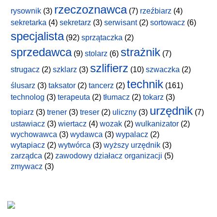
rzeczoznawca
rysownik
(3)
(7)
rzeźbiarz
(4)
sekretarka
(4)
sekretarz
(3)
serwisant
(2)
sortowacz
(6)
specjalista
(92)
sprzątaczka
(2)
sprzedawca
strażnik
(9)
stolarz
(6)
(7)
szlifierz
strugacz
(2)
szklarz
(3)
(10)
szwaczka
(2)
technik
ślusarz
(3)
taksator
(2)
tancerz
(2)
(161)
technolog
(3)
terapeuta
(2)
tłumacz
(2)
tokarz
(3)
urzędnik
topiarz
(3)
trener
(3)
treser
(2)
uliczny
(3)
(7)
ustawiacz
(3)
wiertacz
(4)
wozak
(2)
wulkanizator
(2)
wychowawca
(3)
wydawca
(3)
wypalacz
(2)
wytapiacz
(2)
wytwórca
(3)
wyższy urzędnik
(3)
zarządca
(2)
zawodowy działacz organizacji
(5)
zmywacz
(3)