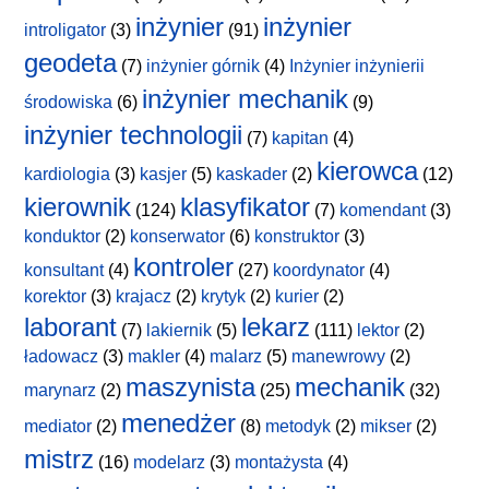
inżynier
inżynier
introligator
(3)
(91)
geodeta
(7)
inżynier górnik
(4)
Inżynier inżynierii
inżynier mechanik
środowiska
(6)
(9)
inżynier technologii
(7)
kapitan
(4)
kierowca
kardiologia
(3)
kasjer
(5)
kaskader
(2)
(12)
kierownik
klasyfikator
(124)
(7)
komendant
(3)
konduktor
(2)
konserwator
(6)
konstruktor
(3)
kontroler
konsultant
(4)
(27)
koordynator
(4)
korektor
(3)
krajacz
(2)
krytyk
(2)
kurier
(2)
laborant
lekarz
(7)
lakiernik
(5)
(111)
lektor
(2)
ładowacz
(3)
makler
(4)
malarz
(5)
manewrowy
(2)
maszynista
mechanik
marynarz
(2)
(25)
(32)
menedżer
mediator
(2)
(8)
metodyk
(2)
mikser
(2)
mistrz
(16)
modelarz
(3)
montażysta
(4)