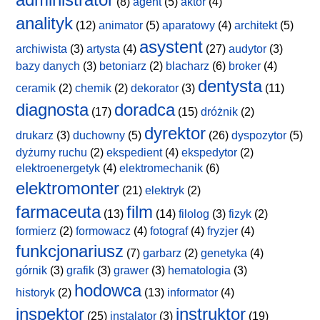
(8)
agent
(5)
aktor
(4)
analityk
(12)
animator
(5)
aparatowy
(4)
architekt
(5)
asystent
archiwista
(3)
artysta
(4)
(27)
audytor
(3)
bazy danych
(3)
betoniarz
(2)
blacharz
(6)
broker
(4)
dentysta
ceramik
(2)
chemik
(2)
dekorator
(3)
(11)
diagnosta
doradca
(17)
(15)
dróżnik
(2)
dyrektor
drukarz
(3)
duchowny
(5)
(26)
dyspozytor
(5)
dyżurny ruchu
(2)
ekspedient
(4)
ekspedytor
(2)
elektroenergetyk
(4)
elektromechanik
(6)
elektromonter
(21)
elektryk
(2)
farmaceuta
film
(13)
(14)
filolog
(3)
fizyk
(2)
formierz
(2)
formowacz
(4)
fotograf
(4)
fryzjer
(4)
funkcjonariusz
(7)
garbarz
(2)
genetyka
(4)
górnik
(3)
grafik
(3)
grawer
(3)
hematologia
(3)
hodowca
historyk
(2)
(13)
informator
(4)
inspektor
instruktor
(25)
instalator
(3)
(19)