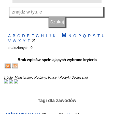
M
A
B
C
D
E
F
G
H
I
J
K
L
N
O
P
Q
R
S
T
U
V
W
X
Y
Z
znalezionych: 0
Brak wpisów spełniających wybrane kryteria
źródło: Ministerstwo Rodziny, Pracy i Polityki Społecznej
Tagi dla zawodów
administrator