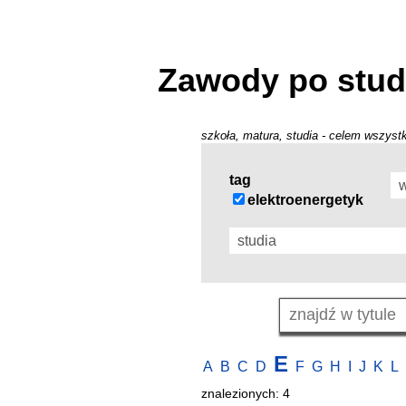
Zawody po stud
szkoła, matura, studia - celem wszystk
tag
elektroenergetyk
E
A
B
C
D
F
G
H
I
J
K
L
znalezionych: 4