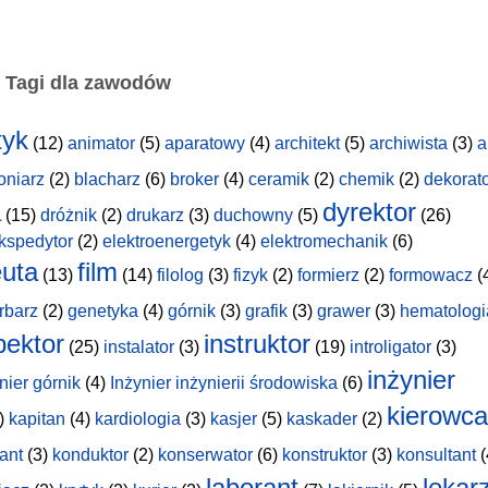
Tagi dla zawodów
tyk
(12)
animator
(5)
aparatowy
(4)
architekt
(5)
archiwista
(3)
a
oniarz
(2)
blacharz
(6)
broker
(4)
ceramik
(2)
chemik
(2)
dekorat
a
dyrektor
(15)
dróżnik
(2)
drukarz
(3)
duchowny
(5)
(26)
kspedytor
(2)
elektroenergetyk
(4)
elektromechanik
(6)
uta
film
(13)
(14)
filolog
(3)
fizyk
(2)
formierz
(2)
formowacz
(
rbarz
(2)
genetyka
(4)
górnik
(3)
grafik
(3)
grawer
(3)
hematologi
pektor
instruktor
(25)
instalator
(3)
(19)
introligator
(3)
inżynier
nier górnik
(4)
Inżynier inżynierii środowiska
(6)
kierowca
)
kapitan
(4)
kardiologia
(3)
kasjer
(5)
kaskader
(2)
ant
(3)
konduktor
(2)
konserwator
(6)
konstruktor
(3)
konsultant
(
laborant
lekar