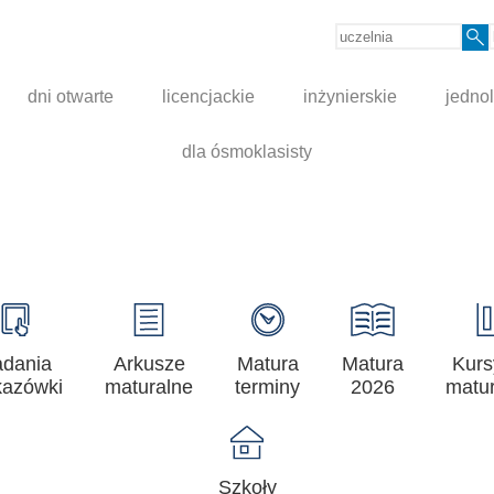
dni otwarte
licencjackie
inżynierskie
jednol
dla ósmoklasisty
adania
Arkusze
Matura
Matura
Kurs
azówki
maturalne
terminy
2026
matur
Szkoły