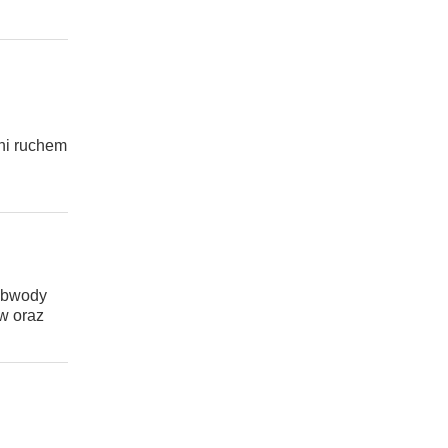
wni ruchem
 obwody
w oraz