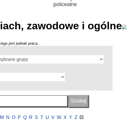
policealne
iach, zawodowe i ogólne
iego jest jednak praca...
M
N
O
P
Q
R
S
T
U
V
W
X
Y
Z