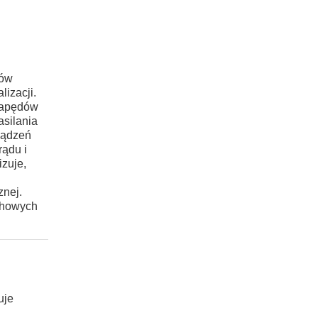
ków
lizacji.
(napędów
asilania
ządzeń
rądu i
izuje,
znej.
chowych
uje
i