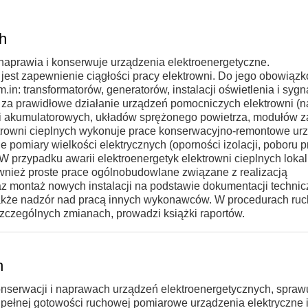
ch
 naprawia i konserwuje urządzenia elektroenergetyczne.
 jest zapewnienie ciągłości pracy elektrowni. Do jego obowiąz
n: transformatorów, generatorów, instalacji oświetlenia i sygna
a za prawidłowe działanie urządzeń pomocniczych elektrowni 
ii akumulatorowych, układów sprężonego powietrza, modułów z
ektrowni cieplnych wykonuje prace konserwacyjno-remontowe ur
 pomiary wielkości elektrycznych (oporności izolacji, poboru p
 W przypadku awarii elektroenergetyk elektrowni cieplnych lokal
ównież proste prace ogólnobudowlane związane z realizacją
az montaż nowych instalacji na podstawie dokumentacji technic
 także nadzór nad pracą innych wykonawców. W procedurach ru
szczególnych zmianach, prowadzi książki raportów.
h
onserwacji i naprawach urządzeń elektroenergetycznych, spraw
 pełnej gotowości ruchowej pomiarowe urządzenia elektryczne 