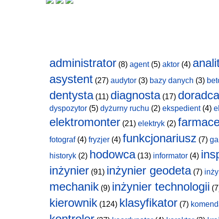
administrator
anali
(8)
agent
(5)
aktor
(4)
asystent
(27)
audytor
(3)
bazy danych
(3)
bet
dentysta
diagnosta
doradc
(11)
(17)
dyspozytor
(5)
dyżurny ruchu
(2)
ekspedient
(4)
e
elektromonter
farmace
(21)
elektryk
(2)
funkcjonariusz
fotograf
(4)
fryzjer
(4)
(7)
ga
hodowca
ins
historyk
(2)
(13)
informator
(4)
inżynier
inżynier geodeta
(91)
(7)
inży
mechanik
inżynier technologii
(9)
(7
kierownik
klasyfikator
(124)
(7)
komend
kontroler