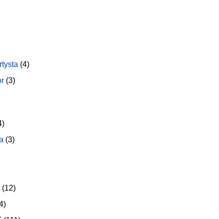
rtysta
(4)
or
(3)
4)
a
(3)
(12)
4)
z