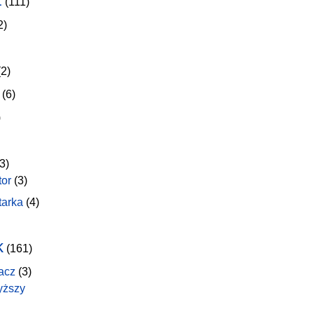
(111)
2)
2)
(6)
)
3)
tor
(3)
tarka
(4)
k
(161)
acz
(3)
yższy