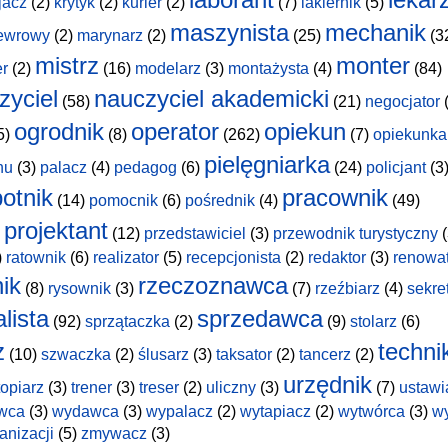
jacz
(2)
krytyk
(2)
kurier
(2)
(7)
lakiernik
(5)
maszynista
mechanik
ewrowy
(2)
marynarz
(2)
(25)
(3
mistrz
monter
er
(2)
(16)
modelarz
(3)
montażysta
(4)
(84)
zyciel
nauczyciel akademicki
(58)
(21)
negocjator
(
ogrodnik
operator
opiekun
5)
(8)
(262)
(7)
opiekunka
pielęgniarka
hu
(3)
palacz
(4)
pedagog
(6)
(24)
policjant
(3
otnik
pracownik
(14)
pomocnik
(6)
pośrednik
(4)
(49)
projektant
(12)
przedstawiciel
(3)
przewodnik turystyczny
(
)
ratownik
(6)
realizator
(5)
recepcjonista
(2)
redaktor
(3)
renowa
nik
rzeczoznawca
(8)
rysownik
(3)
(7)
rzeźbiarz
(4)
sekre
lista
sprzedawca
(92)
sprzątaczka
(2)
(9)
stolarz
(6)
z
techni
(10)
szwaczka
(2)
ślusarz
(3)
taksator
(2)
tancerz
(2)
urzędnik
topiarz
(3)
trener
(3)
treser
(2)
uliczny
(3)
(7)
ustawi
wca
(3)
wydawca
(3)
wypalacz
(2)
wytapiacz
(2)
wytwórca
(3)
w
anizacji
(5)
zmywacz
(3)