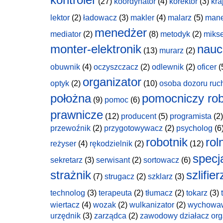
(27)
koordynator
(4)
korektor
(3)
kra
lektor
(2)
ładowacz
(3)
makler
(4)
malarz
(5)
man
menedżer
mediator
(2)
(8)
metodyk
(2)
miks
monter-elektronik
nauc
(13)
murarz
(2)
obuwnik
(4)
oczyszczacz
(2)
odlewnik
(2)
oficer
(
organizator
optyk
(2)
(10)
osoba dozoru ruc
położna
pomocniczy rob
(9)
pomoc
(6)
prawnicze
(12)
producent
(5)
programista
(2)
przewoźnik
(2)
przygotowywacz
(2)
psycholog
(6
robotnik
rol
reżyser
(4)
rękodzielnik
(2)
(12)
specja
sekretarz
(3)
serwisant
(2)
sortowacz
(6)
strażnik
szlifier
(7)
strugacz
(2)
szklarz
(3)
technolog
(3)
terapeuta
(2)
tłumacz
(2)
tokarz
(3)
wiertacz
(4)
wozak
(2)
wulkanizator
(2)
wychowa
urzędnik
(3)
zarządca
(2)
zawodowy działacz org