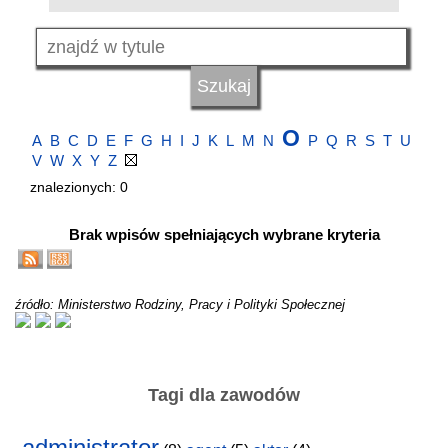
O
A
B
C
D
E
F
G
H
I
J
K
L
M
N
P
Q
R
S
T
U
V
W
X
Y
Z
znalezionych: 0
Brak wpisów spełniających wybrane kryteria
źródło: Ministerstwo Rodziny, Pracy i Polityki Społecznej
Tagi dla zawodów
administrator