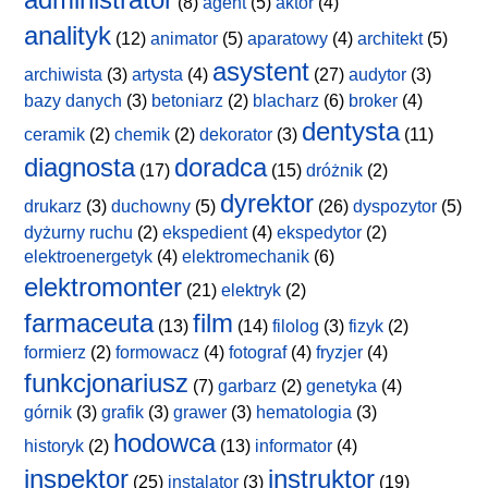
(8)
agent
(5)
aktor
(4)
analityk
(12)
animator
(5)
aparatowy
(4)
architekt
(5)
asystent
archiwista
(3)
artysta
(4)
(27)
audytor
(3)
bazy danych
(3)
betoniarz
(2)
blacharz
(6)
broker
(4)
dentysta
ceramik
(2)
chemik
(2)
dekorator
(3)
(11)
diagnosta
doradca
(17)
(15)
dróżnik
(2)
dyrektor
drukarz
(3)
duchowny
(5)
(26)
dyspozytor
(5)
dyżurny ruchu
(2)
ekspedient
(4)
ekspedytor
(2)
elektroenergetyk
(4)
elektromechanik
(6)
elektromonter
(21)
elektryk
(2)
farmaceuta
film
(13)
(14)
filolog
(3)
fizyk
(2)
formierz
(2)
formowacz
(4)
fotograf
(4)
fryzjer
(4)
funkcjonariusz
(7)
garbarz
(2)
genetyka
(4)
górnik
(3)
grafik
(3)
grawer
(3)
hematologia
(3)
hodowca
historyk
(2)
(13)
informator
(4)
inspektor
instruktor
(25)
instalator
(3)
(19)