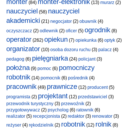
monter
monter-elektronik
(84)
(13)
murarz
(2)
nauczyciel
nauczyciel
(58)
akademicki
(21)
negocjator
(2)
obuwnik
(4)
ogrodnik
oczyszczacz
(2)
odlewnik
(2)
oficer
(5)
(8)
operator
opiekun
(262)
(7)
opiekunka
(6)
optyk
(2)
organizator
(10)
osoba dozoru ruchu
(3)
palacz
(4)
pielęgniarka
pedagog
(6)
(24)
policjant
(3)
położna
pomocniczy
(9)
pomoc
(6)
robotnik
(14)
pomocnik
(6)
pośrednik
(4)
pracownik
prawnicze
(49)
(12)
producent
(5)
projektant
programista
(2)
(12)
przedstawiciel
(3)
przewodnik turystyczny
(3)
przewoźnik
(2)
przygotowywacz
(2)
psycholog
(6)
ratownik
(6)
realizator
(5)
recepcjonista
(2)
redaktor
(3)
renowator
(3)
robotnik
rolnik
reżyser
(4)
rękodzielnik
(2)
(12)
(8)