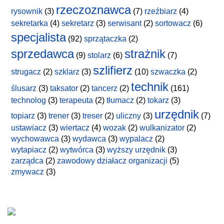
rzeczoznawca
rysownik
(3)
(7)
rzeźbiarz
(4)
sekretarka
(4)
sekretarz
(3)
serwisant
(2)
sortowacz
(6)
specjalista
(92)
sprzątaczka
(2)
sprzedawca
strażnik
(9)
stolarz
(6)
(7)
szlifierz
strugacz
(2)
szklarz
(3)
(10)
szwaczka
(2)
technik
ślusarz
(3)
taksator
(2)
tancerz
(2)
(161)
technolog
(3)
terapeuta
(2)
tłumacz
(2)
tokarz
(3)
urzędnik
topiarz
(3)
trener
(3)
treser
(2)
uliczny
(3)
(7)
ustawiacz
(3)
wiertacz
(4)
wozak
(2)
wulkanizator
(2)
wychowawca
(3)
wydawca
(3)
wypalacz
(2)
wytapiacz
(2)
wytwórca
(3)
wyższy urzędnik
(3)
zarządca
(2)
zawodowy działacz organizacji
(5)
zmywacz
(3)