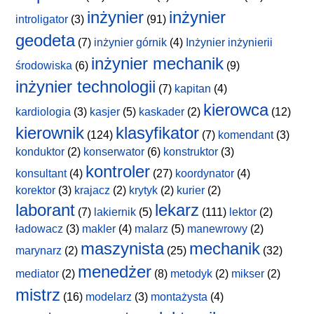
inżynier
inżynier
introligator
(3)
(91)
geodeta
(7)
inżynier górnik
(4)
Inżynier inżynierii
inżynier mechanik
środowiska
(6)
(9)
inżynier technologii
(7)
kapitan
(4)
kierowca
kardiologia
(3)
kasjer
(5)
kaskader
(2)
(12)
kierownik
klasyfikator
(124)
(7)
komendant
(3)
konduktor
(2)
konserwator
(6)
konstruktor
(3)
kontroler
konsultant
(4)
(27)
koordynator
(4)
korektor
(3)
krajacz
(2)
krytyk
(2)
kurier
(2)
laborant
lekarz
(7)
lakiernik
(5)
(111)
lektor
(2)
ładowacz
(3)
makler
(4)
malarz
(5)
manewrowy
(2)
maszynista
mechanik
marynarz
(2)
(25)
(32)
menedżer
mediator
(2)
(8)
metodyk
(2)
mikser
(2)
mistrz
(16)
modelarz
(3)
montażysta
(4)