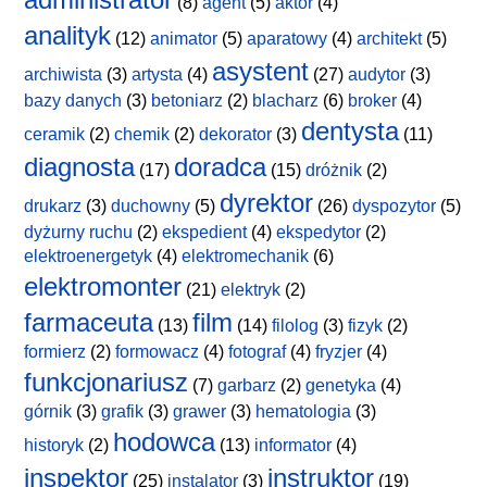
(8)
agent
(5)
aktor
(4)
analityk
(12)
animator
(5)
aparatowy
(4)
architekt
(5)
asystent
archiwista
(3)
artysta
(4)
(27)
audytor
(3)
bazy danych
(3)
betoniarz
(2)
blacharz
(6)
broker
(4)
dentysta
ceramik
(2)
chemik
(2)
dekorator
(3)
(11)
diagnosta
doradca
(17)
(15)
dróżnik
(2)
dyrektor
drukarz
(3)
duchowny
(5)
(26)
dyspozytor
(5)
dyżurny ruchu
(2)
ekspedient
(4)
ekspedytor
(2)
elektroenergetyk
(4)
elektromechanik
(6)
elektromonter
(21)
elektryk
(2)
farmaceuta
film
(13)
(14)
filolog
(3)
fizyk
(2)
formierz
(2)
formowacz
(4)
fotograf
(4)
fryzjer
(4)
funkcjonariusz
(7)
garbarz
(2)
genetyka
(4)
górnik
(3)
grafik
(3)
grawer
(3)
hematologia
(3)
hodowca
historyk
(2)
(13)
informator
(4)
inspektor
instruktor
(25)
instalator
(3)
(19)