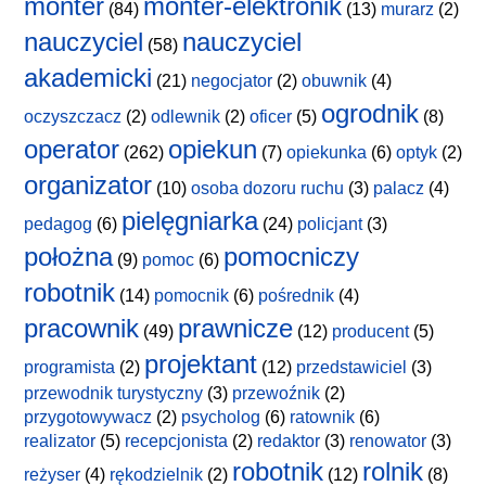
monter
monter-elektronik
(84)
(13)
murarz
(2)
nauczyciel
nauczyciel
(58)
akademicki
(21)
negocjator
(2)
obuwnik
(4)
ogrodnik
oczyszczacz
(2)
odlewnik
(2)
oficer
(5)
(8)
operator
opiekun
(262)
(7)
opiekunka
(6)
optyk
(2)
organizator
(10)
osoba dozoru ruchu
(3)
palacz
(4)
pielęgniarka
pedagog
(6)
(24)
policjant
(3)
położna
pomocniczy
(9)
pomoc
(6)
robotnik
(14)
pomocnik
(6)
pośrednik
(4)
pracownik
prawnicze
(49)
(12)
producent
(5)
projektant
programista
(2)
(12)
przedstawiciel
(3)
przewodnik turystyczny
(3)
przewoźnik
(2)
przygotowywacz
(2)
psycholog
(6)
ratownik
(6)
realizator
(5)
recepcjonista
(2)
redaktor
(3)
renowator
(3)
robotnik
rolnik
reżyser
(4)
rękodzielnik
(2)
(12)
(8)