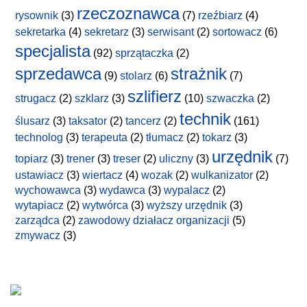
rzeczoznawca
rysownik
(3)
(7)
rzeźbiarz
(4)
sekretarka
(4)
sekretarz
(3)
serwisant
(2)
sortowacz
(6)
specjalista
(92)
sprzątaczka
(2)
sprzedawca
strażnik
(9)
stolarz
(6)
(7)
szlifierz
strugacz
(2)
szklarz
(3)
(10)
szwaczka
(2)
technik
ślusarz
(3)
taksator
(2)
tancerz
(2)
(161)
technolog
(3)
terapeuta
(2)
tłumacz
(2)
tokarz
(3)
urzędnik
topiarz
(3)
trener
(3)
treser
(2)
uliczny
(3)
(7)
ustawiacz
(3)
wiertacz
(4)
wozak
(2)
wulkanizator
(2)
wychowawca
(3)
wydawca
(3)
wypalacz
(2)
wytapiacz
(2)
wytwórca
(3)
wyższy urzędnik
(3)
zarządca
(2)
zawodowy działacz organizacji
(5)
zmywacz
(3)