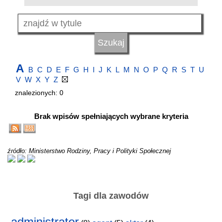
A
B
C
D
E
F
G
H
I
J
K
L
M
N
O
P
Q
R
S
T
U
V
W
X
Y
Z
znalezionych: 0
Brak wpisów spełniających wybrane kryteria
źródło: Ministerstwo Rodziny, Pracy i Polityki Społecznej
Tagi dla zawodów
administrator