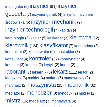
inżynier
inżynier
introligator
(3)
(91)
geodeta
(7)
inżynier górnik
(4)
Inżynier inżynierii
inżynier mechanik
środowiska
(6)
(9)
inżynier technologii
(7)
kapitan
(4)
kierowca
kardiologia
(3)
kasjer
(5)
kaskader
(2)
(12)
kierownik
klasyfikator
(124)
(7)
komendant
(3)
konduktor
(2)
konserwator
(6)
konstruktor
(3)
kontroler
konsultant
(4)
(27)
koordynator
(4)
korektor
(3)
krajacz
(2)
krytyk
(2)
kurier
(2)
laborant
lekarz
(7)
lakiernik
(5)
(111)
lektor
(2)
ładowacz
(3)
makler
(4)
malarz
(5)
manewrowy
(2)
maszynista
mechanik
marynarz
(2)
(25)
(32)
menedżer
mediator
(2)
(8)
metodyk
(2)
mikser
(2)
mistrz
(16)
modelarz
(3)
montażysta
(4)