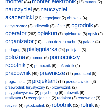
monter
monter-elektronik
(84)
(13)
murarz
(2)
nauczyciel
nauczyciel
(58)
akademicki
(21)
negocjator
(2)
obuwnik
(4)
ogrodnik
oczyszczacz
(2)
odlewnik
(2)
oficer
(5)
(8)
operator
opiekun
(262)
(7)
opiekunka
(6)
optyk
(2)
organizator
(10)
osoba dozoru ruchu
(3)
palacz
(4)
pielęgniarka
pedagog
(6)
(24)
policjant
(3)
położna
pomocniczy
(9)
pomoc
(6)
robotnik
(14)
pomocnik
(6)
pośrednik
(4)
pracownik
prawnicze
(49)
(12)
producent
(5)
projektant
programista
(2)
(12)
przedstawiciel
(3)
przewodnik turystyczny
(3)
przewoźnik
(2)
przygotowywacz
(2)
psycholog
(6)
ratownik
(6)
realizator
(5)
recepcjonista
(2)
redaktor
(3)
renowator
(3)
robotnik
rolnik
reżyser
(4)
rękodzielnik
(2)
(12)
(8)