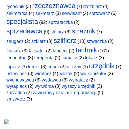
rzeczoznawca
rysownik
(3)
(7)
rzeźbiarz
(4)
sekretarka
(4)
sekretarz
(3)
serwisant
(2)
sortowacz
(6)
specjalista
(92)
sprzątaczka
(2)
sprzedawca
strażnik
(9)
stolarz
(6)
(7)
szlifierz
strugacz
(2)
szklarz
(3)
(10)
szwaczka
(2)
technik
ślusarz
(3)
taksator
(2)
tancerz
(2)
(161)
technolog
(3)
terapeuta
(2)
tłumacz
(2)
tokarz
(3)
urzędnik
topiarz
(3)
trener
(3)
treser
(2)
uliczny
(3)
(7)
ustawiacz
(3)
wiertacz
(4)
wozak
(2)
wulkanizator
(2)
wychowawca
(3)
wydawca
(3)
wypalacz
(2)
wytapiacz
(2)
wytwórca
(3)
wyższy urzędnik
(3)
zarządca
(2)
zawodowy działacz organizacji
(5)
zmywacz
(3)