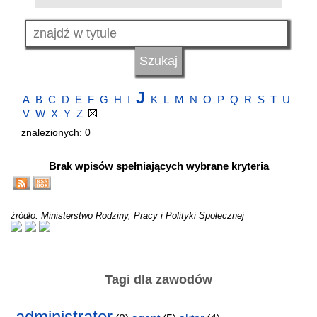
J
A
B
C
D
E
F
G
H
I
K
L
M
N
O
P
Q
R
S
T
U
V
W
X
Y
Z
znalezionych: 0
Brak wpisów spełniających wybrane kryteria
źródło: Ministerstwo Rodziny, Pracy i Polityki Społecznej
Tagi dla zawodów
administrator