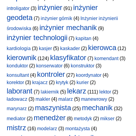
inżynier
inżynier
introligator
(3)
(91)
geodeta
(7)
inżynier górnik
(4)
Inżynier inżynierii
inżynier mechanik
środowiska
(6)
(9)
inżynier technologii
(7)
kapitan
(4)
kierowca
kardiologia
(3)
kasjer
(5)
kaskader
(2)
(12)
kierownik
klasyfikator
(124)
(7)
komendant
(3)
konduktor
(2)
konserwator
(6)
konstruktor
(3)
kontroler
konsultant
(4)
(27)
koordynator
(4)
korektor
(3)
krajacz
(2)
krytyk
(2)
kurier
(2)
laborant
lekarz
(7)
lakiernik
(5)
(111)
lektor
(2)
ładowacz
(3)
makler
(4)
malarz
(5)
manewrowy
(2)
maszynista
mechanik
marynarz
(2)
(25)
(32)
menedżer
mediator
(2)
(8)
metodyk
(2)
mikser
(2)
mistrz
(16)
modelarz
(3)
montażysta
(4)