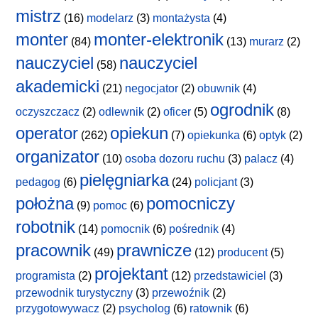
mistrz
(16)
modelarz
(3)
montażysta
(4)
monter
monter-elektronik
(84)
(13)
murarz
(2)
nauczyciel
nauczyciel
(58)
akademicki
(21)
negocjator
(2)
obuwnik
(4)
ogrodnik
oczyszczacz
(2)
odlewnik
(2)
oficer
(5)
(8)
operator
opiekun
(262)
(7)
opiekunka
(6)
optyk
(2)
organizator
(10)
osoba dozoru ruchu
(3)
palacz
(4)
pielęgniarka
pedagog
(6)
(24)
policjant
(3)
położna
pomocniczy
(9)
pomoc
(6)
robotnik
(14)
pomocnik
(6)
pośrednik
(4)
pracownik
prawnicze
(49)
(12)
producent
(5)
projektant
programista
(2)
(12)
przedstawiciel
(3)
przewodnik turystyczny
(3)
przewoźnik
(2)
przygotowywacz
(2)
psycholog
(6)
ratownik
(6)