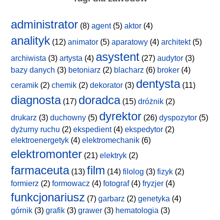
administrator
(8)
agent
(5)
aktor
(4)
analityk
(12)
animator
(5)
aparatowy
(4)
architekt
(5)
asystent
archiwista
(3)
artysta
(4)
(27)
audytor
(3)
bazy danych
(3)
betoniarz
(2)
blacharz
(6)
broker
(4)
dentysta
ceramik
(2)
chemik
(2)
dekorator
(3)
(11)
diagnosta
doradca
(17)
(15)
dróżnik
(2)
dyrektor
drukarz
(3)
duchowny
(5)
(26)
dyspozytor
(5)
dyżurny ruchu
(2)
ekspedient
(4)
ekspedytor
(2)
elektroenergetyk
(4)
elektromechanik
(6)
elektromonter
(21)
elektryk
(2)
farmaceuta
film
(13)
(14)
filolog
(3)
fizyk
(2)
formierz
(2)
formowacz
(4)
fotograf
(4)
fryzjer
(4)
funkcjonariusz
(7)
garbarz
(2)
genetyka
(4)
górnik
(3)
grafik
(3)
grawer
(3)
hematologia
(3)