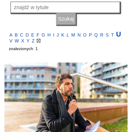
U
A
B
C
D
E
F
G
H
I
J
K
L
M
N
O
P
Q
R
S
T
V
W
X
Y
Z
znalezionych: 1