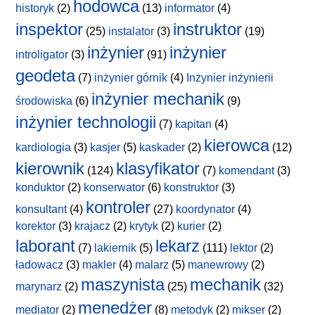
hodowca
historyk
(2)
(13)
informator
(4)
inspektor
instruktor
(25)
instalator
(3)
(19)
inżynier
inżynier
introligator
(3)
(91)
geodeta
(7)
inżynier górnik
(4)
Inżynier inżynierii
inżynier mechanik
środowiska
(6)
(9)
inżynier technologii
(7)
kapitan
(4)
kierowca
kardiologia
(3)
kasjer
(5)
kaskader
(2)
(12)
kierownik
klasyfikator
(124)
(7)
komendant
(3)
konduktor
(2)
konserwator
(6)
konstruktor
(3)
kontroler
konsultant
(4)
(27)
koordynator
(4)
korektor
(3)
krajacz
(2)
krytyk
(2)
kurier
(2)
laborant
lekarz
(7)
lakiernik
(5)
(111)
lektor
(2)
ładowacz
(3)
makler
(4)
malarz
(5)
manewrowy
(2)
maszynista
mechanik
marynarz
(2)
(25)
(32)
menedżer
mediator
(2)
(8)
metodyk
(2)
mikser
(2)