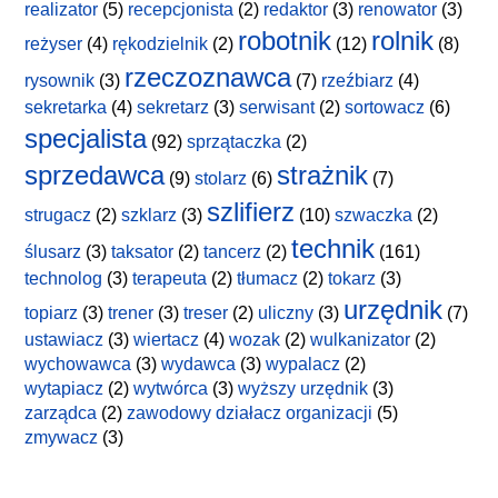
realizator
(5)
recepcjonista
(2)
redaktor
(3)
renowator
(3)
robotnik
rolnik
reżyser
(4)
rękodzielnik
(2)
(12)
(8)
rzeczoznawca
rysownik
(3)
(7)
rzeźbiarz
(4)
sekretarka
(4)
sekretarz
(3)
serwisant
(2)
sortowacz
(6)
specjalista
(92)
sprzątaczka
(2)
sprzedawca
strażnik
(9)
stolarz
(6)
(7)
szlifierz
strugacz
(2)
szklarz
(3)
(10)
szwaczka
(2)
technik
ślusarz
(3)
taksator
(2)
tancerz
(2)
(161)
technolog
(3)
terapeuta
(2)
tłumacz
(2)
tokarz
(3)
urzędnik
topiarz
(3)
trener
(3)
treser
(2)
uliczny
(3)
(7)
ustawiacz
(3)
wiertacz
(4)
wozak
(2)
wulkanizator
(2)
wychowawca
(3)
wydawca
(3)
wypalacz
(2)
wytapiacz
(2)
wytwórca
(3)
wyższy urzędnik
(3)
zarządca
(2)
zawodowy działacz organizacji
(5)
zmywacz
(3)