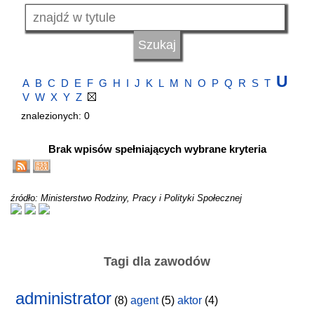
U
A
B
C
D
E
F
G
H
I
J
K
L
M
N
O
P
Q
R
S
T
V
W
X
Y
Z
znalezionych: 0
Brak wpisów spełniających wybrane kryteria
źródło: Ministerstwo Rodziny, Pracy i Polityki Społecznej
Tagi dla zawodów
administrator
(8)
agent
(5)
aktor
(4)