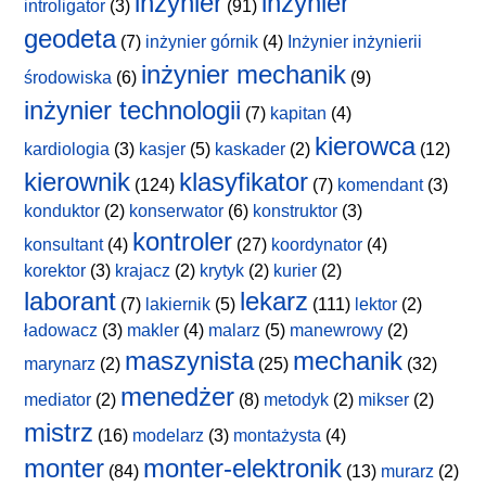
inżynier
inżynier
introligator
(3)
(91)
geodeta
(7)
inżynier górnik
(4)
Inżynier inżynierii
inżynier mechanik
środowiska
(6)
(9)
inżynier technologii
(7)
kapitan
(4)
kierowca
kardiologia
(3)
kasjer
(5)
kaskader
(2)
(12)
kierownik
klasyfikator
(124)
(7)
komendant
(3)
konduktor
(2)
konserwator
(6)
konstruktor
(3)
kontroler
konsultant
(4)
(27)
koordynator
(4)
korektor
(3)
krajacz
(2)
krytyk
(2)
kurier
(2)
laborant
lekarz
(7)
lakiernik
(5)
(111)
lektor
(2)
ładowacz
(3)
makler
(4)
malarz
(5)
manewrowy
(2)
maszynista
mechanik
marynarz
(2)
(25)
(32)
menedżer
mediator
(2)
(8)
metodyk
(2)
mikser
(2)
mistrz
(16)
modelarz
(3)
montażysta
(4)
monter
monter-elektronik
(84)
(13)
murarz
(2)