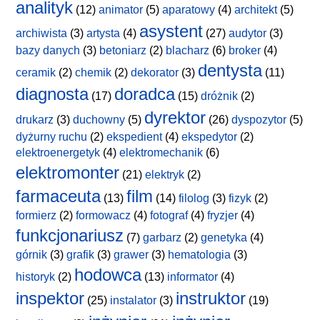
analityk
(12)
animator
(5)
aparatowy
(4)
architekt
(5)
asystent
archiwista
(3)
artysta
(4)
(27)
audytor
(3)
bazy danych
(3)
betoniarz
(2)
blacharz
(6)
broker
(4)
dentysta
ceramik
(2)
chemik
(2)
dekorator
(3)
(11)
diagnosta
doradca
(17)
(15)
dróżnik
(2)
dyrektor
drukarz
(3)
duchowny
(5)
(26)
dyspozytor
(5)
dyżurny ruchu
(2)
ekspedient
(4)
ekspedytor
(2)
elektroenergetyk
(4)
elektromechanik
(6)
elektromonter
(21)
elektryk
(2)
farmaceuta
film
(13)
(14)
filolog
(3)
fizyk
(2)
formierz
(2)
formowacz
(4)
fotograf
(4)
fryzjer
(4)
funkcjonariusz
(7)
garbarz
(2)
genetyka
(4)
górnik
(3)
grafik
(3)
grawer
(3)
hematologia
(3)
hodowca
historyk
(2)
(13)
informator
(4)
inspektor
instruktor
(25)
instalator
(3)
(19)