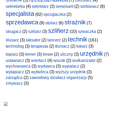
rysownik
(3)
(7)
rzeźbiarz
(4)
sekretarka
(4)
sekretarz
(3)
serwisant
(2)
sortowacz
(6)
specjalista
(92)
sprzątaczka
(2)
sprzedawca
strażnik
(9)
stolarz
(6)
(7)
szlifierz
strugacz
(2)
szklarz
(3)
(10)
szwaczka
(2)
technik
ślusarz
(3)
taksator
(2)
tancerz
(2)
(161)
technolog
(3)
terapeuta
(2)
tłumacz
(2)
tokarz
(3)
urzędnik
topiarz
(3)
trener
(3)
treser
(2)
uliczny
(3)
(7)
ustawiacz
(3)
wiertacz
(4)
wozak
(2)
wulkanizator
(2)
wychowawca
(3)
wydawca
(3)
wypalacz
(2)
wytapiacz
(2)
wytwórca
(3)
wyższy urzędnik
(3)
zarządca
(2)
zawodowy działacz organizacji
(5)
zmywacz
(3)