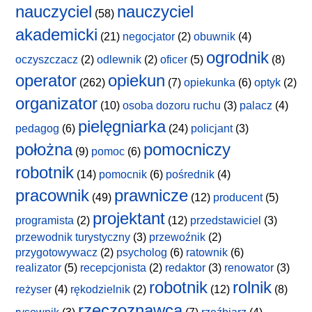
nauczyciel
nauczyciel
(58)
akademicki
(21)
negocjator
(2)
obuwnik
(4)
ogrodnik
oczyszczacz
(2)
odlewnik
(2)
oficer
(5)
(8)
operator
opiekun
(262)
(7)
opiekunka
(6)
optyk
(2)
organizator
(10)
osoba dozoru ruchu
(3)
palacz
(4)
pielęgniarka
pedagog
(6)
(24)
policjant
(3)
położna
pomocniczy
(9)
pomoc
(6)
robotnik
(14)
pomocnik
(6)
pośrednik
(4)
pracownik
prawnicze
(49)
(12)
producent
(5)
projektant
programista
(2)
(12)
przedstawiciel
(3)
przewodnik turystyczny
(3)
przewoźnik
(2)
przygotowywacz
(2)
psycholog
(6)
ratownik
(6)
realizator
(5)
recepcjonista
(2)
redaktor
(3)
renowator
(3)
robotnik
rolnik
reżyser
(4)
rękodzielnik
(2)
(12)
(8)
rzeczoznawca