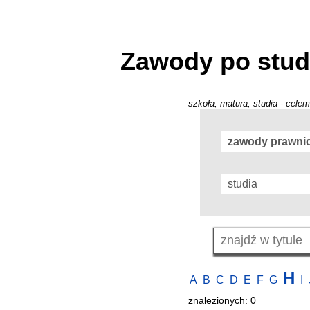
Zawody po stud
szkoła, matura, studia - celem
H
A
B
C
D
E
F
G
I
znalezionych: 0