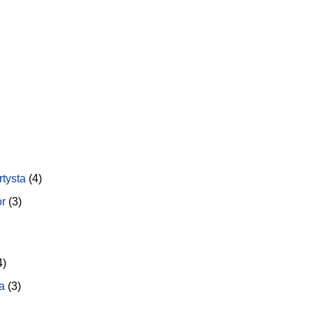
rtysta
(4)
or
(3)
4)
a
(3)