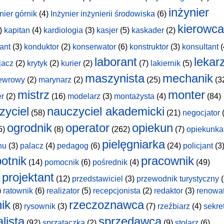
inżynier
nier górnik
(4)
Inżynier inżynierii środowiska
(6)
kierowca
)
kapitan
(4)
kardiologia
(3)
kasjer
(5)
kaskader
(2)
ant
(3)
konduktor
(2)
konserwator
(6)
konstruktor
(3)
konsultant
(
laborant
lekar
jacz
(2)
krytyk
(2)
kurier
(2)
(7)
lakiernik
(5)
maszynista
mechanik
ewrowy
(2)
marynarz
(2)
(25)
(3
mistrz
monter
er
(2)
(16)
modelarz
(3)
montażysta
(4)
(84)
zyciel
nauczyciel akademicki
(58)
(21)
negocjator
(
ogrodnik
operator
opiekun
5)
(8)
(262)
(7)
opiekunka
pielęgniarka
hu
(3)
palacz
(4)
pedagog
(6)
(24)
policjant
(3
otnik
pracownik
(14)
pomocnik
(6)
pośrednik
(4)
(49)
projektant
(12)
przedstawiciel
(3)
przewodnik turystyczny
(
)
ratownik
(6)
realizator
(5)
recepcjonista
(2)
redaktor
(3)
renowa
nik
rzeczoznawca
(8)
rysownik
(3)
(7)
rzeźbiarz
(4)
sekre
lista
sprzedawca
(92)
sprzątaczka
(2)
(9)
stolarz
(6)