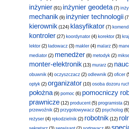
inżynier
inżynier geodeta
(91)
(7)
inży
mechanik
inżynier technologii
(9)
(7
kierownik
klasyfikator
(124)
(7)
komend
kontroler
(27)
koordynator
(4)
korektor
(3)
kra
lektor
(2)
ładowacz
(3)
makler
(4)
malarz
(5)
man
menedżer
mediator
(2)
(8)
metodyk
(2)
miks
monter-elektronik
nauc
(13)
murarz
(2)
obuwnik
(4)
oczyszczacz
(2)
odlewnik
(2)
oficer
(
organizator
optyk
(2)
(10)
osoba dozoru ruc
położna
pomocniczy rob
(9)
pomoc
(6)
prawnicze
(12)
producent
(5)
programista
(2)
przewoźnik
(2)
przygotowywacz
(2)
psycholog
(6
robotnik
rol
reżyser
(4)
rękodzielnik
(2)
(12)
specja
sekretarz
(3)
serwisant
(2)
sortowacz
(6)