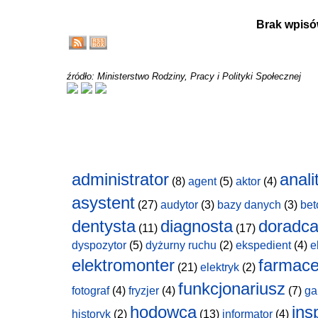
Brak wpisó
źródło: Ministerstwo Rodziny, Pracy i Polityki Społecznej
administrator
anali
(8)
agent
(5)
aktor
(4)
asystent
(27)
audytor
(3)
bazy danych
(3)
bet
dentysta
diagnosta
doradc
(11)
(17)
dyspozytor
(5)
dyżurny ruchu
(2)
ekspedient
(4)
e
elektromonter
farmace
(21)
elektryk
(2)
funkcjonariusz
fotograf
(4)
fryzjer
(4)
(7)
ga
hodowca
ins
historyk
(2)
(13)
informator
(4)