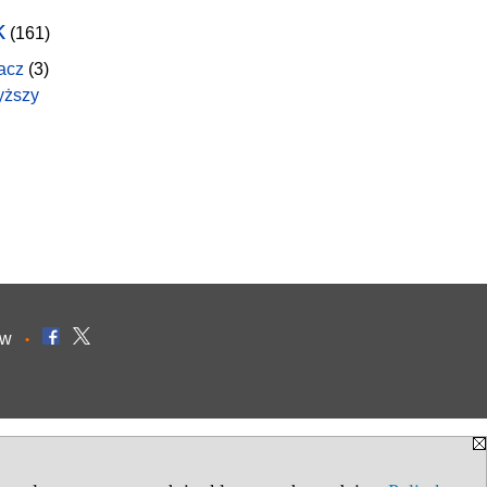
k
(161)
acz
(3)
yższy
ów
•