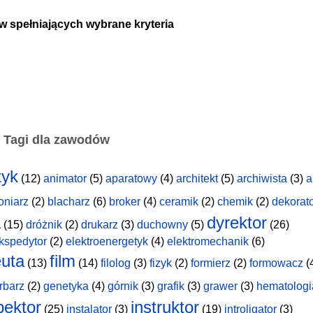
w spełniających wybrane kryteria
Tagi dla zawodów
tyk
(12)
animator
(5)
aparatowy
(4)
architekt
(5)
archiwista
(3)
a
oniarz
(2)
blacharz
(6)
broker
(4)
ceramik
(2)
chemik
(2)
dekorat
a
dyrektor
(15)
dróżnik
(2)
drukarz
(3)
duchowny
(5)
(26)
kspedytor
(2)
elektroenergetyk
(4)
elektromechanik
(6)
uta
film
(13)
(14)
filolog
(3)
fizyk
(2)
formierz
(2)
formowacz
(
rbarz
(2)
genetyka
(4)
górnik
(3)
grafik
(3)
grawer
(3)
hematologi
pektor
instruktor
(25)
instalator
(3)
(19)
introligator
(3)