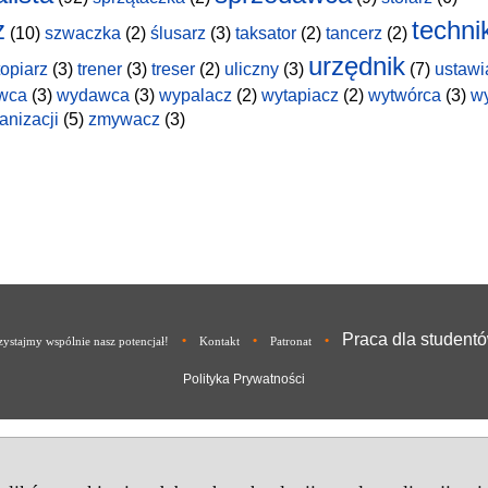
z
techni
(10)
szwaczka
(2)
ślusarz
(3)
taksator
(2)
tancerz
(2)
urzędnik
topiarz
(3)
trener
(3)
treser
(2)
uliczny
(3)
(7)
ustawi
wca
(3)
wydawca
(3)
wypalacz
(2)
wytapiacz
(2)
wytwórca
(3)
w
anizacji
(5)
zmywacz
(3)
Praca dla student
•
•
•
ystajmy wspólnie nasz potencjał!
Kontakt
Patronat
Polityka Prywatności