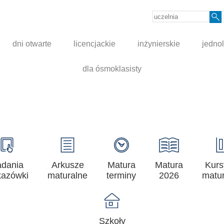
dni otwarte
licencjackie
inżynierskie
jednol
dla ósmoklasisty
adania
Arkusze
Matura
Matura
Kurs
azówki
maturalne
terminy
2026
matur
Szkoły