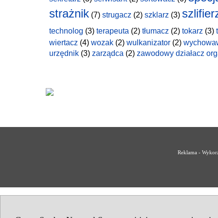
strażnik
szlifier
(7)
strugacz
(2)
szklarz
(3)
technolog
(3)
terapeuta
(2)
tłumacz
(2)
tokarz
(3)
wiertacz
(4)
wozak
(2)
wulkanizator
(2)
wychowa
urzędnik
(3)
zarządca
(2)
zawodowy działacz org
Reklama - Wykorz