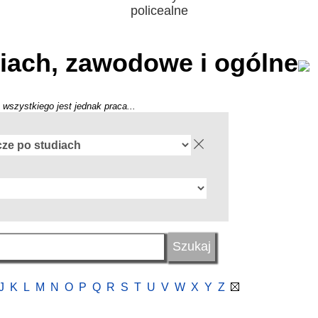
policealne
iach, zawodowe i ogólne
 wszystkiego jest jednak praca...
J
K
L
M
N
O
P
Q
R
S
T
U
V
W
X
Y
Z