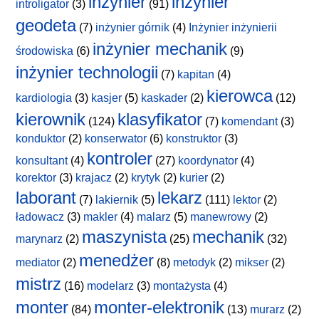
inżynier
inżynier
introligator
(3)
(91)
geodeta
(7)
inżynier górnik
(4)
Inżynier inżynierii
inżynier mechanik
środowiska
(6)
(9)
inżynier technologii
(7)
kapitan
(4)
kierowca
kardiologia
(3)
kasjer
(5)
kaskader
(2)
(12)
kierownik
klasyfikator
(124)
(7)
komendant
(3)
konduktor
(2)
konserwator
(6)
konstruktor
(3)
kontroler
konsultant
(4)
(27)
koordynator
(4)
korektor
(3)
krajacz
(2)
krytyk
(2)
kurier
(2)
laborant
lekarz
(7)
lakiernik
(5)
(111)
lektor
(2)
ładowacz
(3)
makler
(4)
malarz
(5)
manewrowy
(2)
maszynista
mechanik
marynarz
(2)
(25)
(32)
menedżer
mediator
(2)
(8)
metodyk
(2)
mikser
(2)
mistrz
(16)
modelarz
(3)
montażysta
(4)
monter
monter-elektronik
(84)
(13)
murarz
(2)