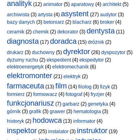
analityk
(12)
animator
(5)
aparatowy
(4)
architekt
(5)
asystent
archiwista
(3)
artysta
(4)
(27)
audytor
(3)
bazy danych
(3)
betoniarz
(2)
blacharz
(6)
broker
(4)
dentysta
ceramik
(2)
chemik
(2)
dekorator
(3)
(11)
diagnosta
doradca
(17)
(15)
dróżnik
(2)
dyrektor
drukarz
(3)
duchowny
(5)
(26)
dyspozytor
(5)
dyżurny ruchu
(2)
ekspedient
(4)
ekspedytor
(2)
elektroenergetyk
(4)
elektromechanik
(6)
elektromonter
(21)
elektryk
(2)
farmaceuta
film
(13)
(14)
filolog
(3)
fizyk
(2)
formierz
(2)
formowacz
(4)
fotograf
(4)
fryzjer
(4)
funkcjonariusz
(7)
garbarz
(2)
genetyka
(4)
górnik
(3)
grafik
(3)
grawer
(3)
hematologia
(3)
hodowca
historyk
(2)
(13)
informator
(4)
inspektor
instruktor
(25)
instalator
(3)
(19)