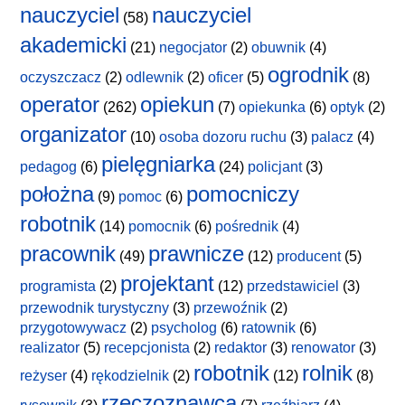
nauczyciel
nauczyciel
(58)
akademicki
(21)
negocjator
(2)
obuwnik
(4)
ogrodnik
oczyszczacz
(2)
odlewnik
(2)
oficer
(5)
(8)
operator
opiekun
(262)
(7)
opiekunka
(6)
optyk
(2)
organizator
(10)
osoba dozoru ruchu
(3)
palacz
(4)
pielęgniarka
pedagog
(6)
(24)
policjant
(3)
położna
pomocniczy
(9)
pomoc
(6)
robotnik
(14)
pomocnik
(6)
pośrednik
(4)
pracownik
prawnicze
(49)
(12)
producent
(5)
projektant
programista
(2)
(12)
przedstawiciel
(3)
przewodnik turystyczny
(3)
przewoźnik
(2)
przygotowywacz
(2)
psycholog
(6)
ratownik
(6)
realizator
(5)
recepcjonista
(2)
redaktor
(3)
renowator
(3)
robotnik
rolnik
reżyser
(4)
rękodzielnik
(2)
(12)
(8)
rzeczoznawca