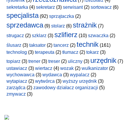
rysownik
(3)
(7)
rzeźbiarz
(4)
sekretarka
(4)
sekretarz
(3)
serwisant
(2)
sortowacz
(6)
specjalista
(92)
sprzątaczka
(2)
sprzedawca
strażnik
(9)
stolarz
(6)
(7)
szlifierz
strugacz
(2)
szklarz
(3)
(10)
szwaczka
(2)
technik
ślusarz
(3)
taksator
(2)
tancerz
(2)
(161)
technolog
(3)
terapeuta
(2)
tłumacz
(2)
tokarz
(3)
urzędnik
topiarz
(3)
trener
(3)
treser
(2)
uliczny
(3)
(7)
ustawiacz
(3)
wiertacz
(4)
wozak
(2)
wulkanizator
(2)
wychowawca
(3)
wydawca
(3)
wypalacz
(2)
wytapiacz
(2)
wytwórca
(3)
wyższy urzędnik
(3)
zarządca
(2)
zawodowy działacz organizacji
(5)
zmywacz
(3)