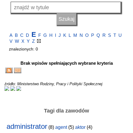
E
A
B
C
D
F
G
H
I
J
K
L
M
N
O
P
Q
R
S
T
U
V
W
X
Y
Z
znalezionych: 0
Brak wpisów spełniających wybrane kryteria
źródło: Ministerstwo Rodziny, Pracy i Polityki Społecznej
Tagi dla zawodów
administrator
(8)
agent
(5)
aktor
(4)