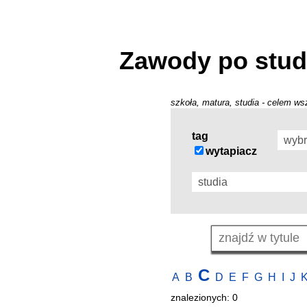
Zawody po stud
szkoła, matura, studia - celem wsz
tag
wytapiacz
C
A
B
D
E
F
G
H
I
J
znalezionych: 0