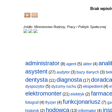
Brak wpisó
źródło: Ministerstwo Rodziny, Pracy i Polityki Społecznej
administrator
anali
(8)
agent
(5)
aktor
(4)
asystent
(27)
audytor
(3)
bazy danych
(3)
bet
dentysta
diagnosta
doradc
(11)
(17)
dyspozytor
(5)
dyżurny ruchu
(2)
ekspedient
(4)
e
elektromonter
farmace
(21)
elektryk
(2)
funkcjonariusz
fotograf
(4)
fryzjer
(4)
(7)
ga
hodowca
ins
historyk
(2)
(13)
informator
(4)