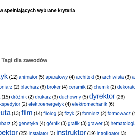
w spełniających wybrane kryteria
Tagi dla zawodów
tyk
(12)
animator
(5)
aparatowy
(4)
architekt
(5)
archiwista
(3)
a
oniarz
(2)
blacharz
(6)
broker
(4)
ceramik
(2)
chemik
(2)
dekorat
a
dyrektor
(15)
dróżnik
(2)
drukarz
(3)
duchowny
(5)
(26)
kspedytor
(2)
elektroenergetyk
(4)
elektromechanik
(6)
uta
film
(13)
(14)
filolog
(3)
fizyk
(2)
formierz
(2)
formowacz
(
rbarz
(2)
genetyka
(4)
górnik
(3)
grafik
(3)
grawer
(3)
hematologi
pektor
instruktor
(25)
instalator
(3)
(19)
introligator
(3)