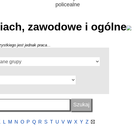
policealne
iach, zawodowe i ogólne
ystkiego jest jednak praca...
K
L
M
N
O
P
Q
R
S
T
U
V
W
X
Y
Z