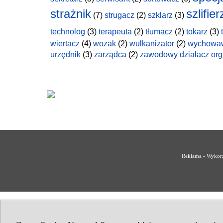
strażnik
szlifier
(7)
strugacz
(2)
szklarz
(3)
technolog
(3)
terapeuta
(2)
tłumacz
(2)
tokarz
(3)
wiertacz
(4)
wozak
(2)
wulkanizator
(2)
wychowa
urzędnik
(3)
zarządca
(2)
zawodowy działacz org
Reklama - Wykorz