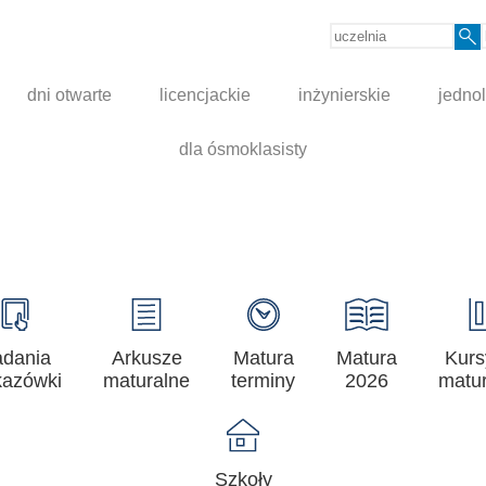
dni otwarte
licencjackie
inżynierskie
jednol
dla ósmoklasisty
adania
Arkusze
Matura
Matura
Kurs
azówki
maturalne
terminy
2026
matur
Szkoły