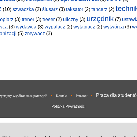
z
techni
(10)
szwaczka
(2)
ślusarz
(3)
taksator
(2)
tancerz
(2)
urzędnik
topiarz
(3)
trener
(3)
treser
(2)
uliczny
(3)
(7)
ustawi
wca
(3)
wydawca
(3)
wypalacz
(2)
wytapiacz
(2)
wytwórca
(3)
w
anizacji
(5)
zmywacz
(3)
Praca dla student
•
•
•
ystajmy wspólnie nasz potencjał!
Kontakt
Patronat
Polityka Prywatności