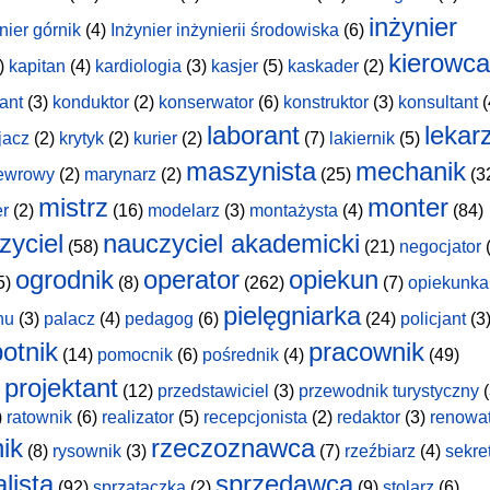
inżynier
nier górnik
(4)
Inżynier inżynierii środowiska
(6)
kierowca
)
kapitan
(4)
kardiologia
(3)
kasjer
(5)
kaskader
(2)
ant
(3)
konduktor
(2)
konserwator
(6)
konstruktor
(3)
konsultant
(
laborant
lekar
jacz
(2)
krytyk
(2)
kurier
(2)
(7)
lakiernik
(5)
maszynista
mechanik
ewrowy
(2)
marynarz
(2)
(25)
(3
mistrz
monter
er
(2)
(16)
modelarz
(3)
montażysta
(4)
(84)
zyciel
nauczyciel akademicki
(58)
(21)
negocjator
(
ogrodnik
operator
opiekun
5)
(8)
(262)
(7)
opiekunka
pielęgniarka
hu
(3)
palacz
(4)
pedagog
(6)
(24)
policjant
(3
otnik
pracownik
(14)
pomocnik
(6)
pośrednik
(4)
(49)
projektant
(12)
przedstawiciel
(3)
przewodnik turystyczny
(
)
ratownik
(6)
realizator
(5)
recepcjonista
(2)
redaktor
(3)
renowa
nik
rzeczoznawca
(8)
rysownik
(3)
(7)
rzeźbiarz
(4)
sekre
lista
sprzedawca
(92)
sprzątaczka
(2)
(9)
stolarz
(6)