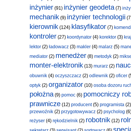
inżynier
inżynier geodeta
(91)
(7)
inży
mechanik
inżynier technologii
(9)
(7
kierownik
klasyfikator
(124)
(7)
komend
kontroler
(27)
koordynator
(4)
korektor
(3)
kra
lektor
(2)
ładowacz
(3)
makler
(4)
malarz
(5)
man
menedżer
mediator
(2)
(8)
metodyk
(2)
miks
monter-elektronik
nauc
(13)
murarz
(2)
obuwnik
(4)
oczyszczacz
(2)
odlewnik
(2)
oficer
(
organizator
optyk
(2)
(10)
osoba dozoru ruc
położna
pomocniczy rob
(9)
pomoc
(6)
prawnicze
(12)
producent
(5)
programista
(2)
przewoźnik
(2)
przygotowywacz
(2)
psycholog
(6
robotnik
rol
reżyser
(4)
rękodzielnik
(2)
(12)
specja
sekretarz
(3)
serwisant
(2)
sortowacz
(6)