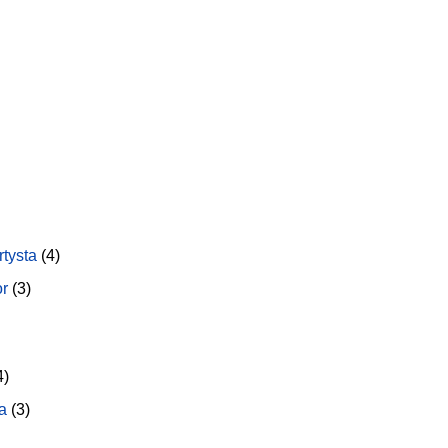
rtysta
(4)
or
(3)
4)
a
(3)