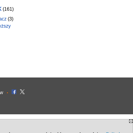
k
(161)
acz
(3)
yższy
ów
•