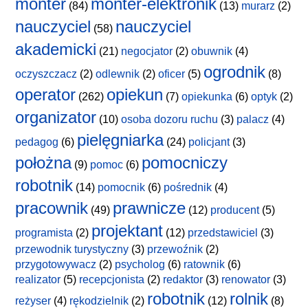
monter
monter-elektronik
(84)
(13)
murarz
(2)
nauczyciel
nauczyciel
(58)
akademicki
(21)
negocjator
(2)
obuwnik
(4)
ogrodnik
oczyszczacz
(2)
odlewnik
(2)
oficer
(5)
(8)
operator
opiekun
(262)
(7)
opiekunka
(6)
optyk
(2)
organizator
(10)
osoba dozoru ruchu
(3)
palacz
(4)
pielęgniarka
pedagog
(6)
(24)
policjant
(3)
położna
pomocniczy
(9)
pomoc
(6)
robotnik
(14)
pomocnik
(6)
pośrednik
(4)
pracownik
prawnicze
(49)
(12)
producent
(5)
projektant
programista
(2)
(12)
przedstawiciel
(3)
przewodnik turystyczny
(3)
przewoźnik
(2)
przygotowywacz
(2)
psycholog
(6)
ratownik
(6)
realizator
(5)
recepcjonista
(2)
redaktor
(3)
renowator
(3)
robotnik
rolnik
reżyser
(4)
rękodzielnik
(2)
(12)
(8)