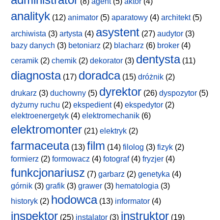
(8)
agent
(5)
aktor
(4)
analityk
(12)
animator
(5)
aparatowy
(4)
architekt
(5)
asystent
archiwista
(3)
artysta
(4)
(27)
audytor
(3)
bazy danych
(3)
betoniarz
(2)
blacharz
(6)
broker
(4)
dentysta
ceramik
(2)
chemik
(2)
dekorator
(3)
(11)
diagnosta
doradca
(17)
(15)
dróżnik
(2)
dyrektor
drukarz
(3)
duchowny
(5)
(26)
dyspozytor
(5)
dyżurny ruchu
(2)
ekspedient
(4)
ekspedytor
(2)
elektroenergetyk
(4)
elektromechanik
(6)
elektromonter
(21)
elektryk
(2)
farmaceuta
film
(13)
(14)
filolog
(3)
fizyk
(2)
formierz
(2)
formowacz
(4)
fotograf
(4)
fryzjer
(4)
funkcjonariusz
(7)
garbarz
(2)
genetyka
(4)
górnik
(3)
grafik
(3)
grawer
(3)
hematologia
(3)
hodowca
historyk
(2)
(13)
informator
(4)
inspektor
instruktor
(25)
instalator
(3)
(19)