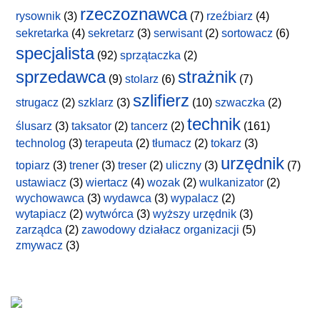
rzeczoznawca
rysownik
(3)
(7)
rzeźbiarz
(4)
sekretarka
(4)
sekretarz
(3)
serwisant
(2)
sortowacz
(6)
specjalista
(92)
sprzątaczka
(2)
sprzedawca
strażnik
(9)
stolarz
(6)
(7)
szlifierz
strugacz
(2)
szklarz
(3)
(10)
szwaczka
(2)
technik
ślusarz
(3)
taksator
(2)
tancerz
(2)
(161)
technolog
(3)
terapeuta
(2)
tłumacz
(2)
tokarz
(3)
urzędnik
topiarz
(3)
trener
(3)
treser
(2)
uliczny
(3)
(7)
ustawiacz
(3)
wiertacz
(4)
wozak
(2)
wulkanizator
(2)
wychowawca
(3)
wydawca
(3)
wypalacz
(2)
wytapiacz
(2)
wytwórca
(3)
wyższy urzędnik
(3)
zarządca
(2)
zawodowy działacz organizacji
(5)
zmywacz
(3)