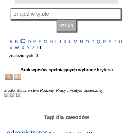
C
A
B
D
E
F
G
H
I
J
K
L
M
N
O
P
Q
R
S
T
U
V
W
X
Y
Z
znalezionych: 0
Brak wpisów spełniających wybrane kryteria
źródło: Ministerstwo Rodziny, Pracy i Polityki Społecznej
Tagi dla zawodów
administrator