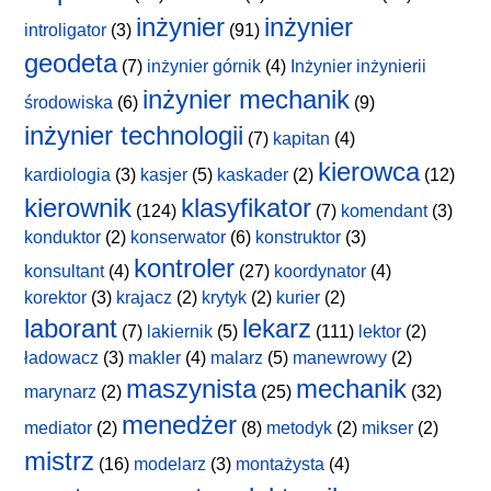
inżynier
inżynier
introligator
(3)
(91)
geodeta
(7)
inżynier górnik
(4)
Inżynier inżynierii
inżynier mechanik
środowiska
(6)
(9)
inżynier technologii
(7)
kapitan
(4)
kierowca
kardiologia
(3)
kasjer
(5)
kaskader
(2)
(12)
kierownik
klasyfikator
(124)
(7)
komendant
(3)
konduktor
(2)
konserwator
(6)
konstruktor
(3)
kontroler
konsultant
(4)
(27)
koordynator
(4)
korektor
(3)
krajacz
(2)
krytyk
(2)
kurier
(2)
laborant
lekarz
(7)
lakiernik
(5)
(111)
lektor
(2)
ładowacz
(3)
makler
(4)
malarz
(5)
manewrowy
(2)
maszynista
mechanik
marynarz
(2)
(25)
(32)
menedżer
mediator
(2)
(8)
metodyk
(2)
mikser
(2)
mistrz
(16)
modelarz
(3)
montażysta
(4)