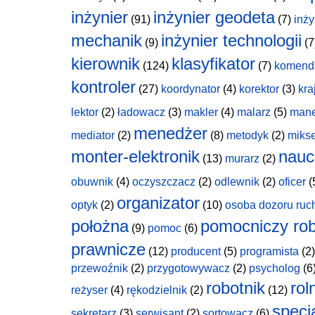
inżynier
inżynier geodeta
(91)
(7)
inży
mechanik
inżynier technologii
(9)
(7
kierownik
klasyfikator
(124)
(7)
komend
kontroler
(27)
koordynator
(4)
korektor
(3)
kra
lektor
(2)
ładowacz
(3)
makler
(4)
malarz
(5)
man
menedżer
mediator
(2)
(8)
metodyk
(2)
miks
monter-elektronik
nauc
(13)
murarz
(2)
obuwnik
(4)
oczyszczacz
(2)
odlewnik
(2)
oficer
(
organizator
optyk
(2)
(10)
osoba dozoru ruc
położna
pomocniczy rob
(9)
pomoc
(6)
prawnicze
(12)
producent
(5)
programista
(2)
przewoźnik
(2)
przygotowywacz
(2)
psycholog
(6
robotnik
rol
reżyser
(4)
rękodzielnik
(2)
(12)
specja
sekretarz
(3)
serwisant
(2)
sortowacz
(6)