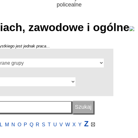
policealne
iach, zawodowe i ogólne
stkiego jest jednak praca...
Z
L
M
N
O
P
Q
R
S
T
U
V
W
X
Y