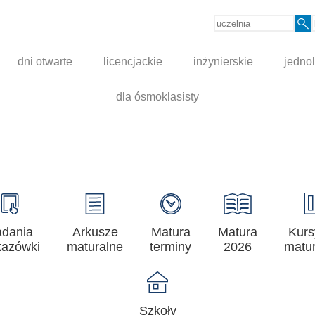
dni otwarte
licencjackie
inżynierskie
jednol
dla ósmoklasisty
adania
Arkusze
Matura
Matura
Kurs
azówki
maturalne
terminy
2026
matur
Szkoły