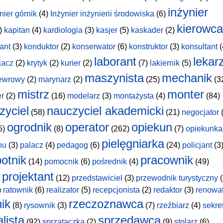
inżynier
nier górnik
(4)
Inżynier inżynierii środowiska
(6)
kierowca
)
kapitan
(4)
kardiologia
(3)
kasjer
(5)
kaskader
(2)
ant
(3)
konduktor
(2)
konserwator
(6)
konstruktor
(3)
konsultant
(
laborant
lekar
jacz
(2)
krytyk
(2)
kurier
(2)
(7)
lakiernik
(5)
maszynista
mechanik
ewrowy
(2)
marynarz
(2)
(25)
(3
mistrz
monter
er
(2)
(16)
modelarz
(3)
montażysta
(4)
(84)
zyciel
nauczyciel akademicki
(58)
(21)
negocjator
(
ogrodnik
operator
opiekun
5)
(8)
(262)
(7)
opiekunka
pielęgniarka
hu
(3)
palacz
(4)
pedagog
(6)
(24)
policjant
(3
otnik
pracownik
(14)
pomocnik
(6)
pośrednik
(4)
(49)
projektant
(12)
przedstawiciel
(3)
przewodnik turystyczny
(
)
ratownik
(6)
realizator
(5)
recepcjonista
(2)
redaktor
(3)
renowa
nik
rzeczoznawca
(8)
rysownik
(3)
(7)
rzeźbiarz
(4)
sekre
lista
sprzedawca
(92)
sprzątaczka
(2)
(9)
stolarz
(6)