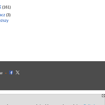
k
(161)
acz
(3)
yższy
ów
•