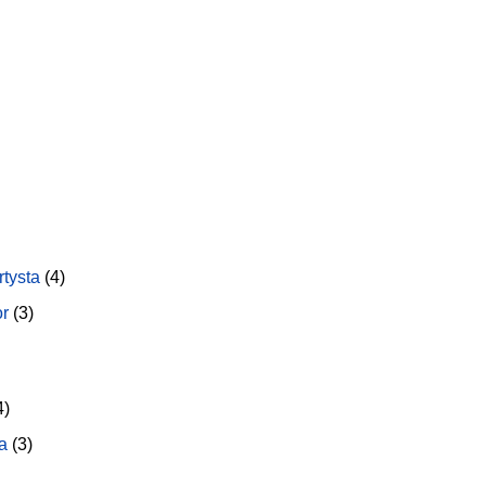
rtysta
(4)
or
(3)
4)
a
(3)