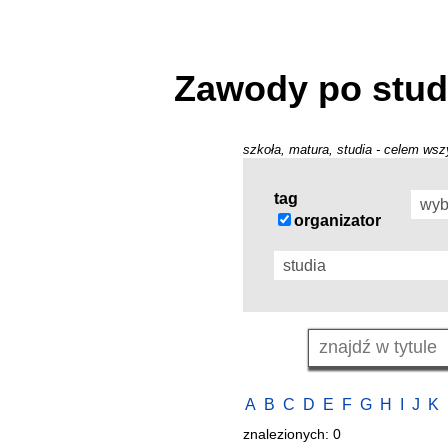
Zawody po stud
szkoła, matura, studia - celem wszy
tag
organizator
A
B
C
D
E
F
G
H
I
J
K
znalezionych: 0