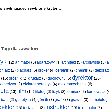
w spełniających wybrane kryteria
Tagi dla zawodów
tyk
(12)
animator
(5)
aparatowy
(4)
architekt
(5)
archiwista
(3)
a
oniarz
(2)
blacharz
(6)
broker
(4)
ceramik
(2)
chemik
(2)
dekorat
a
dyrektor
(15)
dróżnik
(2)
drukarz
(3)
duchowny
(5)
(26)
kspedytor
(2)
elektroenergetyk
(4)
elektromechanik
(6)
uta
film
(13)
(14)
filolog
(3)
fizyk
(2)
formierz
(2)
formowacz
(
rbarz
(2)
genetyka
(4)
górnik
(3)
grafik
(3)
grawer
(3)
hematologi
pektor
instruktor
(25)
instalator
(3)
(19)
introligator
(3)