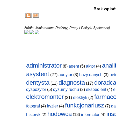
Brak wpisó
źródło: Ministerstwo Rodziny, Pracy i Polityki Społecznej
administrator
anali
(8)
agent
(5)
aktor
(4)
asystent
(27)
audytor
(3)
bazy danych
(3)
bet
dentysta
diagnosta
doradc
(11)
(17)
dyspozytor
(5)
dyżurny ruchu
(2)
ekspedient
(4)
e
elektromonter
farmace
(21)
elektryk
(2)
funkcjonariusz
fotograf
(4)
fryzjer
(4)
(7)
ga
hodowca
ins
historyk
(2)
(13)
informator
(4)