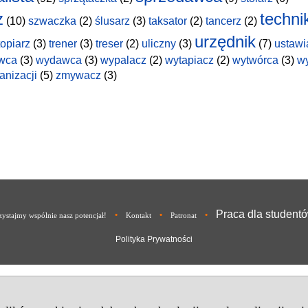
z
techni
(10)
szwaczka
(2)
ślusarz
(3)
taksator
(2)
tancerz
(2)
urzędnik
topiarz
(3)
trener
(3)
treser
(2)
uliczny
(3)
(7)
ustawi
wca
(3)
wydawca
(3)
wypalacz
(2)
wytapiacz
(2)
wytwórca
(3)
w
anizacji
(5)
zmywacz
(3)
Praca dla student
•
•
•
ystajmy wspólnie nasz potencjał!
Kontakt
Patronat
Polityka Prywatności