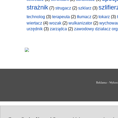
strażnik
szlifier
(7)
strugacz
(2)
szklarz
(3)
technolog
(3)
terapeuta
(2)
tłumacz
(2)
tokarz
(3)
wiertacz
(4)
wozak
(2)
wulkanizator
(2)
wychowa
urzędnik
(3)
zarządca
(2)
zawodowy działacz org
Reklama - Wykorz