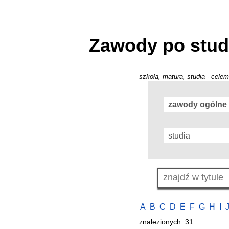
Zawody po stud
szkoła, matura, studia - celem
A
B
C
D
E
F
G
H
I
znalezionych: 31