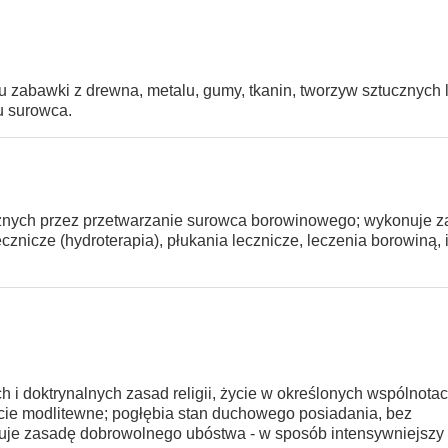
 zabawki z drewna, metalu, gumy, tkanin, tworzyw sztucznych 
u surowca.
znych przez przetwarzanie surowca borowinowego; wykonuje z
cznicze (hydroterapia), płukania lecznicze, leczenia borowiną, 
i doktrynalnych zasad religii, życie w określonych wspólnotac
życie modlitewne; pogłębia stan duchowego posiadania, bez
uje zasadę dobrowolnego ubóstwa - w sposób intensywniejszy n