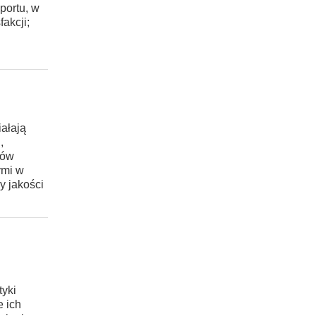
portu, w
akcji;
iałają
,
ków
ymi w
y jakości
tyki
e ich