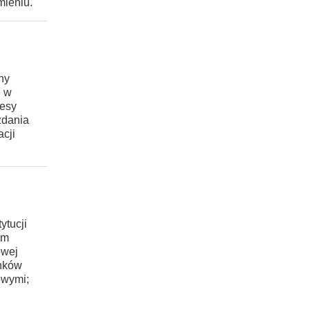
mieniu.
ny
e w
resy
zdania
acji
ytucji
em
owej
onków
owymi;