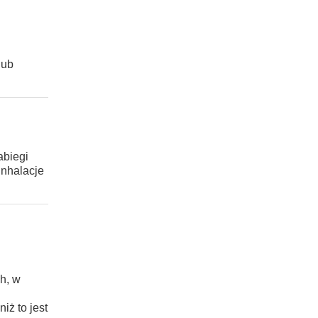
lub
abiegi
inhalacje
h, w
iż to jest