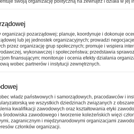
ntuje swoją organizację polityczną na zewnątrz i działa w jej i
arządowej
y organizacji pozarządowej; planuje, koordynuje i dokonuje oce
rządowej lub jej jednostek organizacyjnych; prowadzi negocjacj
ych przez organizację grup społecznych; promuje i wspiera inte
awodawczej, wykonawczej i społeczeństwa; przedstawia sprawo
jom finansującym; monitoruje i ocenia efekty działania organiz
ową wobec partnerów i instytucji zewnętrznych.
odowej
obec władz państwowych i samorządowych, pracodawców i inst
pularyzatorską we wszystkich dziedzinach związanych z obszar
alenia kwalifikacji zawodowych oraz kształtowania etyki zawod
nia środowiska zawodowego i tworzenie koleżeńskich więzi czł
ajowymi, zagranicznym i międzynarodowymi organizacjami zawod
eresów członków organizacji.