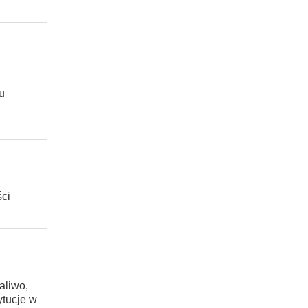
u
ści
aliwo,
ytucje w