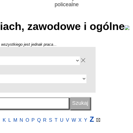
policealne
iach, zawodowe i ogólne
 wszystkiego jest jednak praca...
Z
J
K
L
M
N
O
P
Q
R
S
T
U
V
W
X
Y