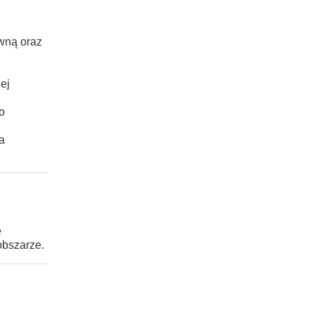
wną oraz
ej
o
a
e
obszarze.