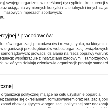
) swojego organizmu w określonej dyscyplinie i konkurencji s
az osiągania wymiernych korzyści materialnych i innych satysf
h i masowych imprezach sportowych;
rtu.
rcyjnej / pracodawców
łonków organizacji pracodawców i rozwoju rynku, na którym dz
h w organizacji przedsiębiorców wobec organizacji związkowych
h i samorządowych; prowadzi działania na rzecz poprawy warun
egulacji; współpracuje z instytucjami rządowymi i samorządow
, w których działają członkowie organizacji; promuje standard
ycznej
 organizacji politycznej mające na celu uzyskanie poparcia
j; zajmuje się określaniem, formułowaniem oraz realizacją poli
i zasad obowiązujących w organizacji politycznej oraz nadzoruj