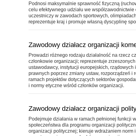
Podnosi maksymalnie sprawność fizyczną (ruchową
celu efektywnego udziału we współzawodnictwie or
uczestniczy w zawodach sportowych, olimpiadac
reprezentuje kraj i promuje własną dyscyplinę spo
Zawodowy działacz organizacji kome
Prowadzi różnego rodzaju działalność na rzecz cz
członkowie organizacji; reprezentuje zrzeszonyc
ustawodawcy, instytucji europejskich, rządowyc
prawnych poprzez zmiany ustaw, rozporządzeń i r
ramach projektów dotyczących sektorów gospodarki
i normy etyczne wśród członków organizacji.
Zawodowy działacz organizacji polit
Podejmuje działania w ramach pełnionej funkcji w
społeczeństwa dla programu organizacji polityczne
organizacji politycznej; kieruje wdrażaniem norm 