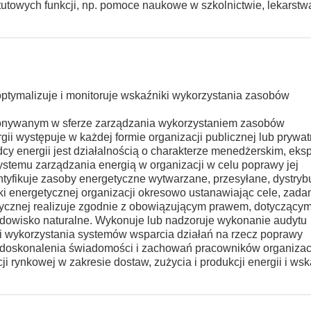
utowych funkcji, np. pomoce naukowe w szkolnictwie, lekarstwa
, optymalizuje i monitoruje wskaźniki wykorzystania zasobów
konywanym w sferze zarządzania wykorzystaniem zasobów
ii występuje w każdej formie organizacji publicznej lub prywat
y energii jest działalnością o charakterze menedżerskim, eks
ystemu zarządzania energią w organizacji w celu poprawy jej
entyfikuje zasoby energetyczne wytwarzane, przesyłane, dystry
ki energetycznej organizacji okresowo ustanawiając cele, zadan
ycznej realizuje zgodnie z obowiązującym prawem, dotyczący
dowisko naturalne. Wykonuje lub nadzoruje wykonanie audytu
i wykorzystania systemów wsparcia działań na rzecz poprawy
doskonalenia świadomości i zachowań pracowników organizacji
i rynkowej w zakresie dostaw, zużycia i produkcji energii i ws