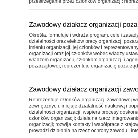
przestrzeganie przez członków organizacji; repreze
Zawodowy działacz organizacji poz
Określa, formułuje i wdraża program, cele i zasad
działalności oraz efektów pracy organizacji poza
imieniu organizacji, jej członków i reprezentowan
organizacji oraz jej członków wobec władzy ust
władzom organizacji, członkom organizacji i agenc
pozarządowej; reprezentuje organizację pozarząd
Zawodowy działacz organizacji zaw
Reprezentuje członków organizacji zawodowej w
zewnętrznych; inicjuje działalność naukową i po
działalności organizacji; wspiera procesy doskon
członków organizacji; działa na rzecz integrowa
organizacji; rozwija kontakty i współpracę z kr
prowadzi działania na rzecz ochrony zawodu i int