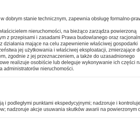
 w dobrym stanie technicznym, zapewnia obsługę formalno-pra
łaścicielem nieruchomości, na bieżąco zarządza powierzoną
nym z przepisami i zasadami Prawa budowlanego oraz racjonaln
z działania mające na celu zapewnienie właściwej gospodarki
ństwa jej użytkowania i właściwej eksploatacji, zmierzające d
ym, zgodnie z jej przeznaczeniem, a także do uzasadnionego
we realizuje osobiście lub deleguje wykonywanie ich części n
a administratorów nieruchomości.
ją i podległymi punktami ekspedycyjnymi; nadzoruje i kontroluj
w; nadzoruje akcje usuwania skutków awarii na powierzonym 