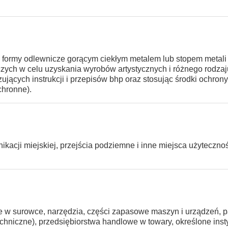
) formy odlewnicze gorącym ciekłym metalem lub stopem metali
czych w celu uzyskania wyrobów artystycznych i różnego rodzaj
jących instrukcji i przepisów bhp oraz stosując środki ochrony
chronne).
nikacji miejskiej, przejścia podziemne i inne miejsca użyteczno
e w surowce, narzędzia, części zapasowe maszyn i urządzeń, p
echniczne), przedsiębiorstwa handlowe w towary, określone inst