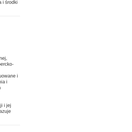
 i środki
nej,
percko-
buowane i
ia i
m
 i jej
kazuje