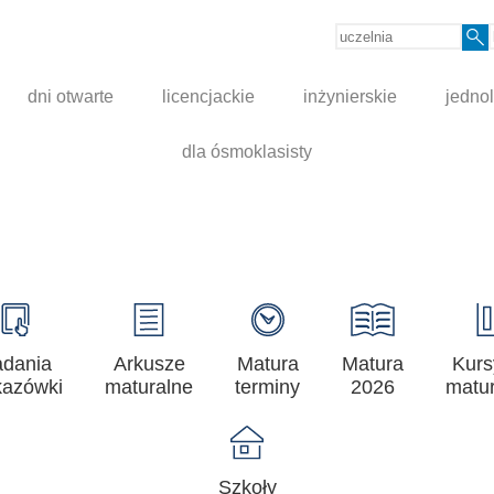
dni otwarte
licencjackie
inżynierskie
jednol
dla ósmoklasisty
adania
Arkusze
Matura
Matura
Kurs
azówki
maturalne
terminy
2026
matur
Szkoły