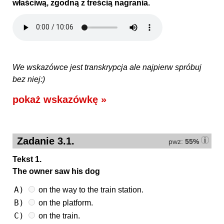
właściwą, zgodną z treścią nagrania.
We wskazówce jest transkrypcja ale najpierw spróbuj
bez niej:)
pokaż wskazówkę »
Zadanie 3.1.
pwz:
55%
Tekst 1.
The owner saw his dog
A)
on the way to the train station.
B)
on the platform.
C)
on the train.