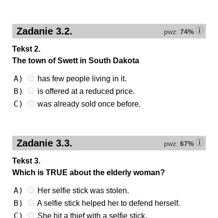
Zadanie 3.2.
pwz:
74%
Tekst 2.
The town of Swett in South Dakota
A)
has few people living in it.
B)
is offered at a reduced price.
C)
was already sold once before.
Zadanie 3.3.
pwz:
67%
Tekst 3.
Which is TRUE about the elderly woman?
A)
Her selfie stick was stolen.
B)
A selfie stick helped her to defend herself.
C)
She hit a thief with a selfie stick.