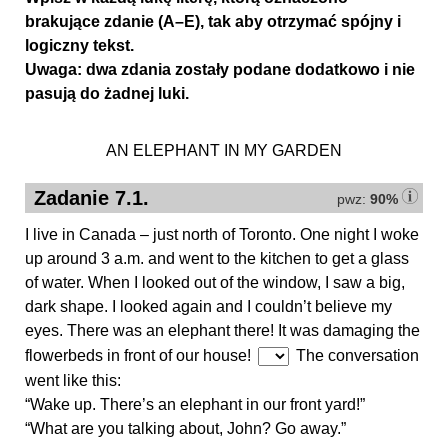
brakujące zdanie (A–E), tak aby otrzymać spójny i
logiczny tekst.
Uwaga: dwa zdania zostały podane dodatkowo i nie
pasują do żadnej luki.
AN ELEPHANT IN MY GARDEN
Zadanie 7.1.
pwz:
90%
I live in Canada – just north of Toronto. One night I woke
up around 3 a.m. and went to the kitchen to get a glass
of water. When I looked out of the window, I saw a big,
dark shape. I looked again and I couldn’t believe my
eyes. There was an elephant there! It was damaging the
flowerbeds in front of our house!
The conversation
went like this:
“Wake up. There’s an elephant in our front yard!”
“What are you talking about, John? Go away.”