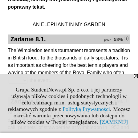
poprawny tekst.
AN ELEPHANT IN MY GARDEN
Zadanie 8.1.
pwz:
58%
The Wimbledon tennis tournament represents a tradition
in British food. To the thousands of daily spectators, it is
as important as cheering for the best tennis players and
waving at the members of the Royal Family who often
the event.
Grupa StudentNews.pl Sp. z o.o. i jej partnerzy
używają plików cookies i podobnych technologii w
Zadanie 8.2.
pwz:
79%
celu realizacji m.in. usług statystycznych i
reklamowych zgodnie z
Polityką Prywatności
. Możesz
Strawberries with cream is a delightful dessert served
określić warunki przechowywania lub dostępu do
during the tournament. Sellers started to offer what they
plików cookies w Twojej przeglądarce.
[ZAMKNIJ]
call “punnets” of strawberries at Wimbledon in 1953 and
since then the tasty fruit
a symbol of the