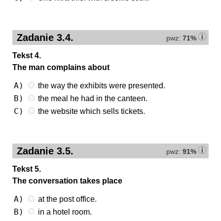
Zadanie 3.4.
pwz:
71%
Tekst 4.
The man complains about
A)
the way the exhibits were presented.
B)
the meal he had in the canteen.
C)
the website which sells tickets.
Zadanie 3.5.
pwz:
91%
Tekst 5.
The conversation takes place
A)
at the post office.
B)
in a hotel room.