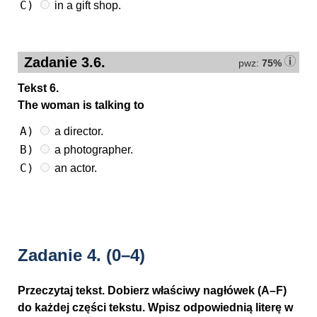
C)
in a gift shop.
Zadanie 3.6.
pwz:
75%
Tekst 6.
The woman is talking to
A)
a director.
B)
a photographer.
C)
an actor.
Zadanie 4.
(0–4)
Przeczytaj tekst. Dobierz właściwy nagłówek (A–F)
do każdej części tekstu. Wpisz odpowiednią literę w