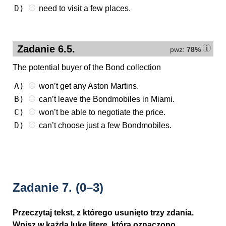
D)
need to visit a few places.
Zadanie 6.5.
pwz:
78%
The potential buyer of the Bond collection
A)
won’t get any Aston Martins.
B)
can’t leave the Bondmobiles in Miami.
C)
won’t be able to negotiate the price.
D)
can’t choose just a few Bondmobiles.
Zadanie 7.
(0–3)
Przeczytaj tekst, z którego usunięto trzy zdania.
Wpisz w każdą lukę literę, którą oznaczono