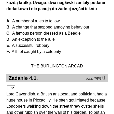
każdą kratkę. Uwaga: dwa nagłówki zostały podane
dodatkowo i nie pasują do żadnej części tekstu.
A
. A number of rules to follow
B
. A change that stopped annoying behaviour
C
. A famous person dressed as a Beadle
D
. An exception to the rule
E
. A successful robbery
F
. A thief caught by a celebrity
THE BURLINGTON ARCAD
Zadanie 4.1.
pwz:
76%
Lord Cavendish, a British aristocrat and politician, had a
huge house in Piccadilly. He often got irritated because
Londoners walking down the street threw oyster shells
and other rubbish over the wall of his garden. To put an