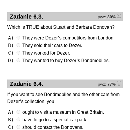
Zadanie 6.3.
pwz:
80%
Which is TRUE about Stuart and Barbara Donovan?
A)
They were Dezer’s competitors from London.
B)
They sold their cars to Dezer.
C)
They worked for Dezer.
D)
They wanted to buy Dezer’s Bondmobiles.
Zadanie 6.4.
pwz:
77%
If you want to see Bondmobiles and the other cars from
Dezer’s collection, you
A)
ought to visit a museum in Great Britain.
B)
have to go to a special car park.
C)
should contact the Donovans.