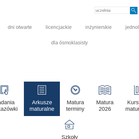
dni otwarte
licencjackie
inżynierskie
jednol
dla ósmoklasisty
adania
Arkusze
Matura
Matura
Kurs
azówki
maturalne
terminy
2026
matur
Szkoły