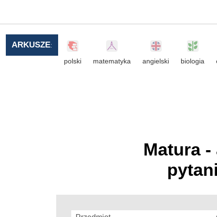
ARKUSZE
:
polski
matematyka
angielski
biologia
Matura -
pytan