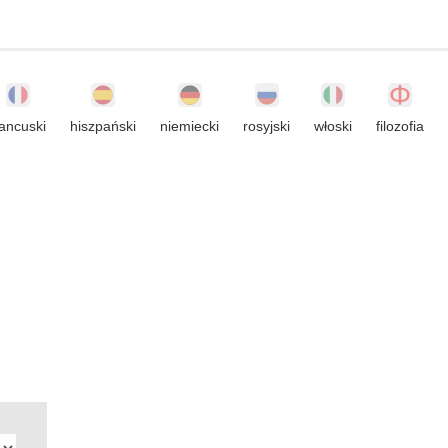
rancuski
hiszpański
niemiecki
rosyjski
włoski
filozofia