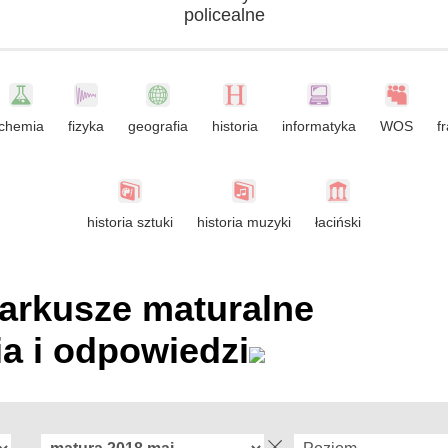
policealne
chemia
fizyka
geografia
historia
informatyka
WOS
f
historia sztuki
historia muzyki
łaciński
 arkusze maturalne
ia i odpowiedzi