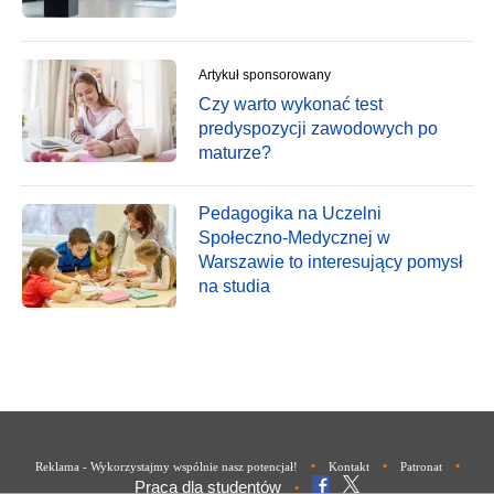
Artykuł sponsorowany
Czy warto wykonać test
predyspozycji zawodowych po
maturze?
Pedagogika na Uczelni
Społeczno-Medycznej w
Warszawie to interesujący pomysł
na studia
•
•
•
Reklama - Wykorzystajmy wspólnie nasz potencjał!
Kontakt
Patronat
Praca dla studentów
•