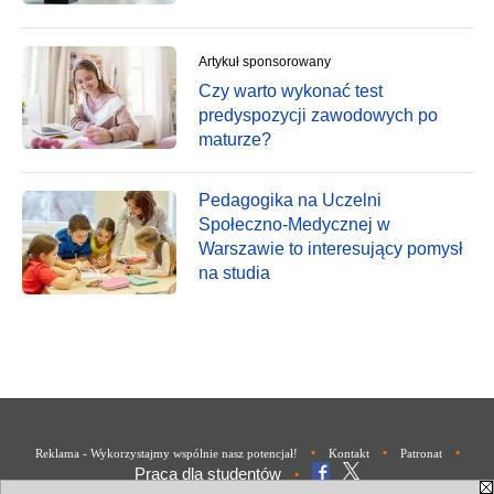
Artykuł sponsorowany
Czy warto wykonać test
predyspozycji zawodowych po
maturze?
Pedagogika na Uczelni
Społeczno-Medycznej w
Warszawie to interesujący pomysł
na studia
•
•
•
Reklama - Wykorzystajmy wspólnie nasz potencjał!
Kontakt
Patronat
Praca dla studentów
•