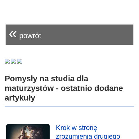
«
powrót
Pomysły na studia dla
maturzystów - ostatnio dodane
artykuły
Krok w stronę
zrozumienia drugiego